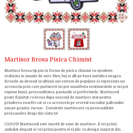
Martisor Brosa Pisica Chimist
Martisor brosa tip pin in forma de pisica chimist cu eprubete,
realizata in nuante de mov, bleu, bej si alb pe baza metalica neagra.
Brosele au devenit in ultimii ani extrem de populare si reprezinta un
accesoriu prin care purtatorii isi pot manifesta sentimentele si isi pot
expune lumii, personalitatea, pasiunile si preferintele. Martisorul
poate fi purtat ca brosa dupa sezonul de martisor atat pentru
prinderea esarfei cat si ca accesoriu pe reverul sacoului/ paltonului
sau pe geanta/ rucsac. Daruieste martisoare cu personalitate
persoanelor dragi din viata ta!
CADOU! Martisorul este insotit de snur de martisor, il vei primi
ambalat elegant si vei primi pentru el si plic cu design inspirat din