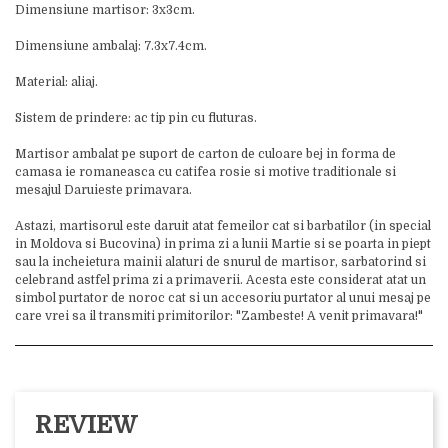
Dimensiune martisor: 3x3cm.
Dimensiune ambalaj: 7.3x7.4cm.
Material: aliaj.
Sistem de prindere: ac tip pin cu fluturas.
Martisor ambalat pe suport de carton de culoare bej in forma de
camasa ie romaneasca cu catifea rosie si motive traditionale si
mesajul Daruieste primavara.
Astazi, martisorul este daruit atat femeilor cat si barbatilor (in special
in Moldova si Bucovina) in prima zi a lunii Martie si se poarta in piept
sau la incheietura mainii alaturi de snurul de martisor, sarbatorind si
celebrand astfel prima zi a primaverii. Acesta este considerat atat un
simbol purtator de noroc cat si un accesoriu purtator al unui mesaj pe
care vrei sa il transmiti primitorilor: "Zambeste! A venit primavara!"
REVIEW