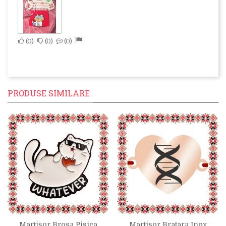
0
0
0
PRODUSE SIMILARE
Martisor Brosa Pisica
Martisor Bratara Inox