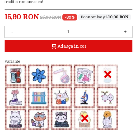
traditia romaneasca!
15,90 RON
25,90 RON
-39%
-10,00 RON
-
+
Adauga in cos
Variante
×
×