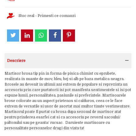
Stoc real - Primesti ce comanzi
Descriere
Martisor brosa tip pin in forma de pisica chimist cu eprubete,
realizata in nuante de mov, bleu, bej si alb pe baza metalica neagra.
Brosele au devenit in ultimii ani extrem de populare si reprezinta un
accesoriu prin care purtatorii isi pot manifesta sentimentele si isi pot
expune lumii, personalitatea, pasiunile si preferintele. Martisoarele
brose colorate au un aspect prietenos si calduros, ceea ce le face
extrem de versatile si usor de asortat mai multor tinute vestimentare.
Martisorul poate fi purtat ca brosa dupa sezonul de martisor atat
pentru prinderea esarfei cat si ca accesoriu pe reverul sacoului/
paltonului sau pe geanta/ rucsac. Daruieste martisoare cu
personalitate persoanelor dragi din viata ta!