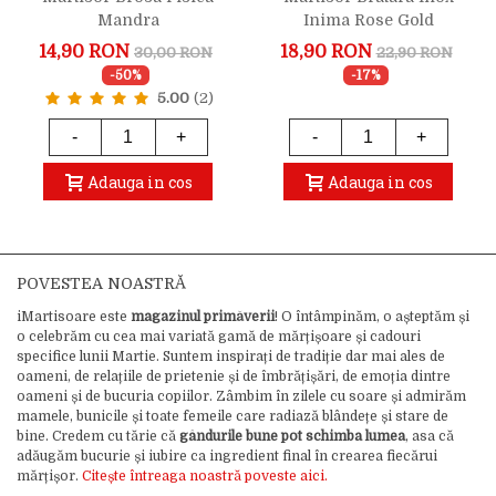
Mandra
Inima Rose Gold
Genetician
14,90 RON
18,90 RON
30,00 RON
22,90 RON
-50%
-17%
5.00
(2)
-
+
-
+
Adauga in cos
Adauga in cos
POVESTEA NOASTRĂ
iMartisoare este
magazinul primăverii
! O întâmpinăm, o așteptăm și
o celebrăm cu cea mai variată gamă de mărțișoare și cadouri
specifice lunii Martie. Suntem inspirați de tradiție dar mai ales de
oameni, de relațiile de prietenie și de îmbrățișări, de emoția dintre
oameni și de bucuria copiilor. Zâmbim în zilele cu soare și admirăm
mamele, bunicile și toate femeile care radiază blândețe și stare de
bine. Credem cu tărie că
gândurile bune pot schimba lumea
, asa că
adăugăm bucurie și iubire ca ingredient final în crearea fiecărui
mărțișor.
Citește întreaga noastră poveste aici.