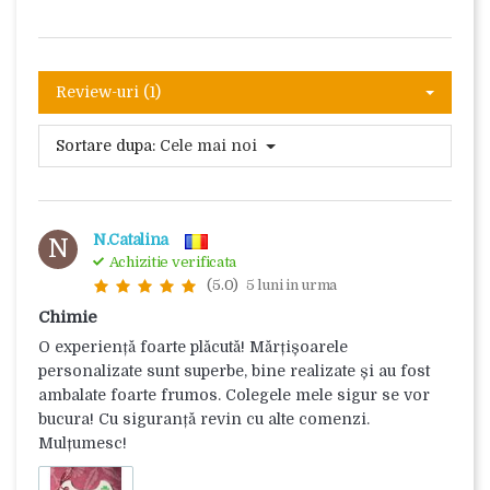
Review-uri (1)
Sortare dupa:
Cele mai noi
N.Catalina
N
Achizitie verificata
(5.0)
5 luni in urma
Chimie
O experiență foarte plăcută! Mărțișoarele
personalizate sunt superbe, bine realizate și au fost
ambalate foarte frumos. Colegele mele sigur se vor
bucura! Cu siguranță revin cu alte comenzi.
Mulțumesc!