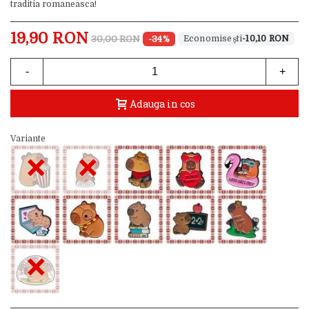
traditia romaneasca!
19,90 RON
30,00 RON
-34%
-10,10 RON
-
+
Adauga in cos
Variante
×
×
×