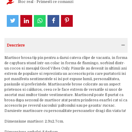
Stoc real - Primesti ce comanzi
Descriere
Martisor brosa tip pin pentru a darui cateva clipe de vacanta, in forma
de capybara stand intr-un colac in forma de flamingo, sorbind dintr-
un cocos si mesajul Good Vibes Only. Pinurile au devenit in ultimii ani
extrem de populare si reprezinta un accesoriu prin care purtatorii isi
pot manifesta sentimentele si isi pot expune lumii, personalitatea,
pasiunile si preferintele. Martisoarele brose colorate au un aspect
prietenos si calduros, ceea ce le face extrem de versatile si usor de
asortat mai multor tinute vestimentare. Martisorul poate fi purtat ca
brosa dupa sezonul de martisor atat pentru prinderea esarfei cat si ca
accesoriu pe reverul sacoului/ paltonului sau pe geanta/ rucsac.
Daruieste martisoare cu personalitate persoanelor dragi din viata ta!
Dimensiune martisor: 2.9x2.7cm.