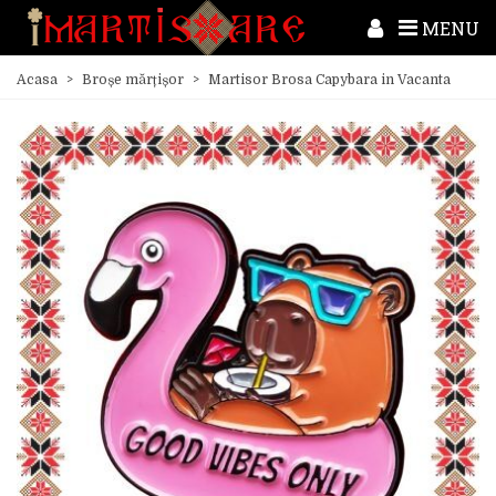
MENU
Acasa
>
Broșe mărțișor
>
Martisor Brosa Capybara in Vacanta