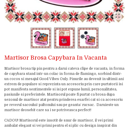
Martisor Brosa Capybara In Vacanta
Martisor brosa tip pin pentru a darui cateva clipe de vacanta, in forma
de capybara stand intr-un colac in forma de flamingo, sorbind dintr-
un cocos si mesajul Good Vibes Only. Pinurile au devenit in ultimii ani
extrem de populare si reprezinta un accesoriu prin care purtatorii isi
pot manifesta sentimentele si isi pot expune lumii, personalitatea,
pasiunile si preferintele. Martisorul poate fi purtat ca brosa dupa
sezonul de martisor atat pentru prinderea esarfei cat si ca accesoriu
pe reverul sacoului/ paltonului sau pe geanta/ rucsac. Daruieste un
martisor deosebit care sa i se potriveasca perfect!
CADOU! Martisorul este insotit de snur de martisor, il vei primi
ambalat elegant si vei primi pentru el si plic cu design inspirat din