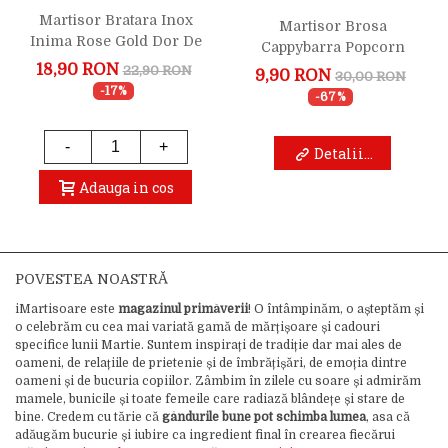
Martisor Bratara Inox
Martisor Brosa
Inima Rose Gold Dor De
Cappybarra Popcorn
Duca
18,90 RON
22,90 RON
9,90 RON
30,00 RON
-17%
-67%
-
+
Detalii...
Adauga in cos
POVESTEA NOASTRĂ
iMartisoare este
magazinul primăverii
! O întâmpinăm, o așteptăm și
o celebrăm cu cea mai variată gamă de mărțișoare și cadouri
specifice lunii Martie. Suntem inspirați de tradiție dar mai ales de
oameni, de relațiile de prietenie și de îmbrățișări, de emoția dintre
oameni și de bucuria copiilor. Zâmbim în zilele cu soare și admirăm
mamele, bunicile și toate femeile care radiază blândețe și stare de
bine. Credem cu tărie că
gândurile bune pot schimba lumea
, asa că
adăugăm bucurie și iubire ca ingredient final în crearea fiecărui