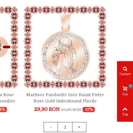
Cautare
0
ta Rose
Martisor Pandantiv Inox Banut Pietre
Martisor
Cos
nsilier
Rose Gold Imbratisand Florile
Go
29,90 RON
21,9
35,90 RON
15%
-17%
Top
-
+