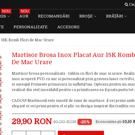
Cau
NOU
NOU
026
AUR
RECOMANDĂRI
BROȘE
BRĂȚĂRI
TE
PERSONALIZATE
ACCESORII
r 18K Romb Flori de Mac Urare
Martisor Brosa Inox Placat Aur 18K Romb
De Mac Urare
Martisor brosa personalizata - tablou cu flori de mac si urare. Realiz
inox acoperit PVD cu aur si personalizat prin gravura laser cu trifoi
si mesajul Primeste primavara in sufletul tau. Opteaza pentru un mar
realizat din otel inoxidabil pentru ca primitoarea sa il poata purta tot 
CADOU! Martisorul este insotit de snur de martisor, il vei primi amb
elegant si vei primi pentru el si plic cu design inspirat din traditia 
29,90 RON
40,00 RON
-25%
-10,10