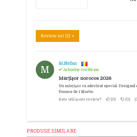
Review-uri (1)
M.Stefan
M
Achizitie verificata
Mărțișor norocos 2026
Un mărțișor cu adevărat special. Designul es
frumos de 1 Martie.
Este util acest review?
0
0
PRODUSE SIMILARE