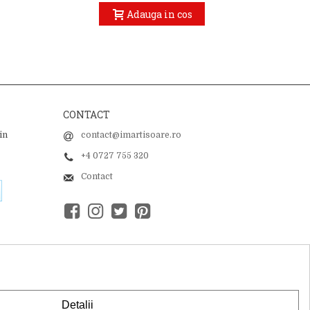
Adauga in cos
CONTACT
in
contact@imartisoare.ro
+4 0727 755 320
Contact
Detalii