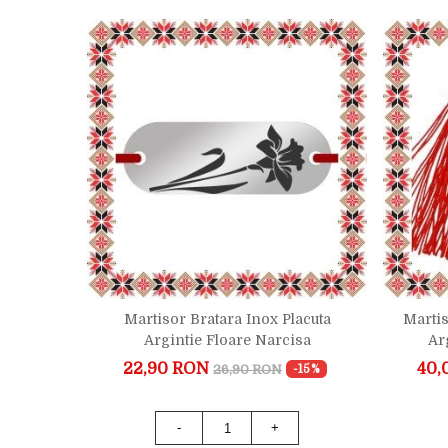
rgi In
Martisor Bratara Inox Placuta
Martis
Argintie Floare Narcisa
Ar
22,90 RON
40,
26,90 RON
67%
-15%
1)
-
+