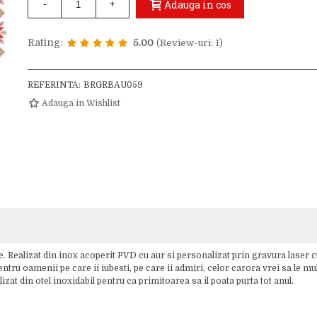
Adauga in cos
-
+
Rating:
5.00
(Review-uri: 1)
REFERINTA:
BRGRBAU059
Adauga in Wishlist
e. Realizat din inox acoperit PVD cu aur si personalizat prin gravura laser c
tru oamenii pe care ii iubesti, pe care ii admiri, celor carora vrei sa le mu
at din otel inoxidabil pentru ca primitoarea sa il poata purta tot anul.