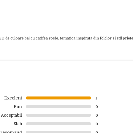
 de culoare bej cu catifea rosie, tematica inspirata din folclor si stil priet
Excelent
1
Bun
0
Acceptabil
0
Slab
0
 recomand
0