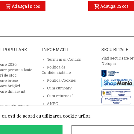
Adauga in cos
Adauga in cos
II POPULARE
INFORMATII
SECURITATE
Plati securizate pr
Termeni si Conditii
Netopia
oare 2026
Politica de
oare personalizate
Confidentialitate
ri de stoc
Politica Cookies
oare broșe
are brățări
Cum cumpar?
are din argint
Cum returnez?
ANPC
espre mărțișoare –
 inspirație
ca esti de acord cu utilizarea cookie-urilor.