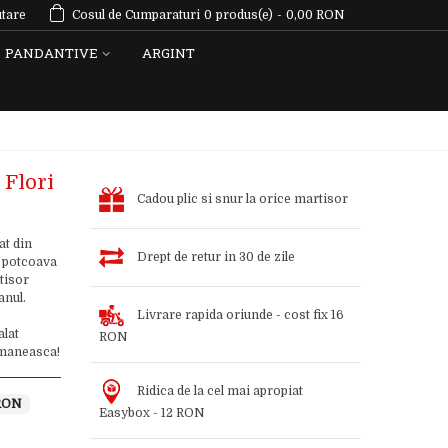
tare
Cosul de Cumparaturi
0
produs(e)
-
0,00 RON
PANDANTIVE
ARGINT
 Flori
Cadou plic si snur la orice martisor
at din
Drept de retur in 30 de zile
, potcoava
tisor
anul.
Livrare rapida oriunde - cost fix 16
alat
RON
romaneasca!
Ridica de la cel mai apropiat
 RON
Easybox - 12 RON