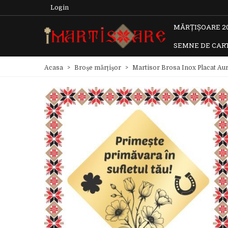
Login
MĂRȚIȘOARE 2
SEMNE DE CAR
Acasa
>
Broșe mărțișor
>
Martisor Brosa Inox Placat Au