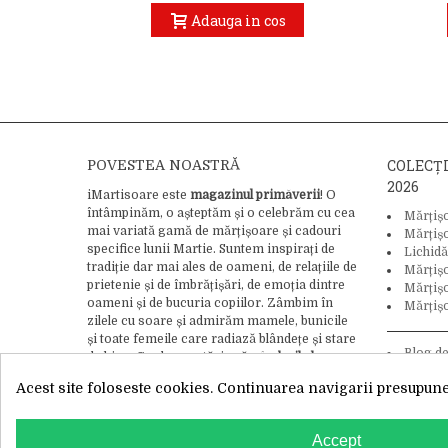
Adauga in cos
COLECȚ
POVESTEA NOASTRĂ
2026
iMartisoare este
magazinul primăverii
! O
întâmpinăm, o așteptăm și o celebrăm cu cea
Mărțiș
mai variată gamă de mărțișoare și cadouri
Mărțiș
specifice lunii Martie. Suntem inspirați de
Lichidă
tradiție dar mai ales de oameni, de relațiile de
Mărțiș
prietenie și de îmbrățișări, de emoția dintre
Mărțișo
oameni și de bucuria copiilor. Zâmbim în
Mărțișo
zilele cu soare și admirăm mamele, bunicile
și toate femeile care radiază blândețe și stare
Blog d
de bine. Credem cu tărie că
gândurile bune
tradiție și
pot schimba lumea
, asa că adăugăm bucurie
Acest site foloseste cookies. Continuarea navigarii presupune 
și iubire ca ingredient final în crearea
fiecărui mărțișor.
Citește întreaga noastră
WhatsApp
poveste aici.
Accept