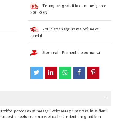
Transport gratuit la comenzi peste
200 RON
Poti plati in siguranta online cu
cardul
Stoc real - Primesti ce comanzi
u trifoi, potcoava si mesajul Primeste primavara in sufletul
ltumesti si celor carora vrei sa le daruiesti un gand bun