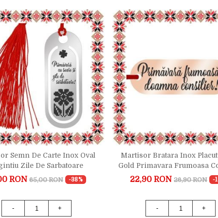
or Semn De Carte Inox Oval
Martisor Bratara Inox Placu
gintiu Zile De Sarbatoare
Gold Primavara Frumoasa Co
00 RON
22,90 RON
65,00 RON
26,90 RON
-38%
-
-
+
-
+