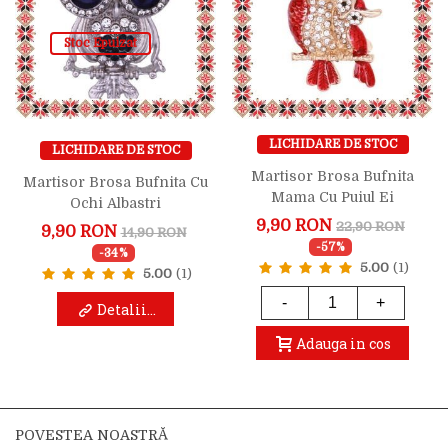
Stoc Epuizat
LICHIDARE DE STOC
LICHIDARE DE STOC
Martisor Brosa Bufnita
Martisor Brosa Bufnita Cu
Mama Cu Puiul Ei
Ochi Albastri
9,90 RON
22,90 RON
9,90 RON
14,90 RON
-57%
-34%
5.00
(1)
5.00
(1)
-
+
Detalii...
Adauga in cos
POVESTEA NOASTRĂ