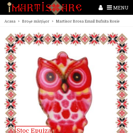
MENU
Acasa
>
Broșe mărțișor
>
Martisor Brosa Email Bufnita Rosie
Stoc Epuizat