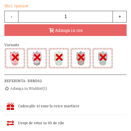
Stoc epuizat
-
+
Adauga in cos
Variante
×
×
×
×
×
REFERINTA:
BRM162
Adauga in Wishlist
(
1
)
Cadou plic si snur la orice martisor
Drept de retur in 30 de zile