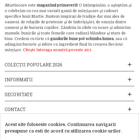
iMartisoare este
magazinul primăverii
! O întâmpinăm, o așteptăm și
o celebrăm cu cea mai variată gamă de mărțișoare și cadouri
specifice lunii Martie. Suntem inspirați de tradiție dar mai ales de
oameni, de relațiile de prietenie și de îmbrățișări, de emoția dintre
oameni și de bucuria copiilor. Zâmbim în zilele cu soare și admirăm
mamele, bunicile și toate femeile care radiază blândețe și stare de
bine. Credem cu tărie că
gândurile bune pot schimba lumea
, asa că
adăugăm bucurie și iubire ca ingredient final în crearea fiecărui
mărțișor.
Citește întreaga noastră poveste aici.
COLECȚII POPULARE 2026
INFORMATII
SECURITATE
CONTACT
Acest site foloseste cookies. Continuarea navigarii
presupune ca esti de acord cu utilizarea cookie-urilor.