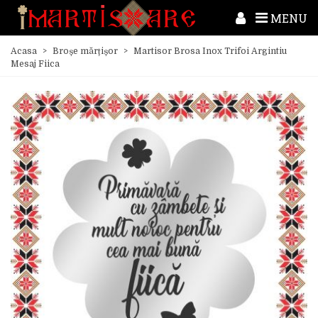
MENU
Acasa
>
Broșe mărțișor
>
Martisor Brosa Inox Trifoi Argintiu
Mesaj Fiica