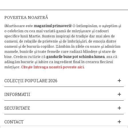
POVESTEA NOASTRĂ
iMartisoare este
magazinul primăverii
! O întâmpinăm, o așteptăm și
o celebrăm cu cea mai variată gamă de mărțișoare și cadouri
specifice lunii Martie. Suntem inspirați de tradiție dar mai ales de
oameni, de relațiile de prietenie și de îmbrățișări, de emoția dintre
oameni și de bucuria copiilor. Zâmbim în zilele cu soare și admirăm
mamele, bunicile și toate femeile care radiază blândețe și stare de
bine. Credem cu tărie că
gândurile bune pot schimba lumea
, asa că
adăugăm bucurie și iubire ca ingredient final în crearea fiecărui
mărțișor.
Citește întreaga noastră poveste aici.
COLECȚII POPULARE 2026
INFORMATII
SECURITATE
CONTACT