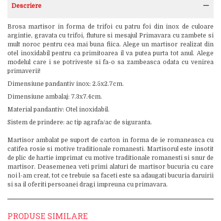
Descriere
Brosa martisor in forma de trifoi cu patru foi din inox de culoare
argintie, gravata cu trifoi, fluture si mesajul Primavara cu zambete si
mult noroc pentru cea mai buna fiica. Alege un martisor realizat din
otel inoxidabil pentru ca primitoarea il va putea purta tot anul. Alege
modelul care i se potriveste si fa-o sa zambeasca odata cu venirea
primaverii!
Dimensiune pandantiv inox: 2.5x2.7cm.
Dimensiune ambalaj: 7.3x7.4cm.
Material pandantiv: Otel inoxidabil.
Sistem de prindere: ac tip agrafa/ac de siguranta.
Martisor ambalat pe suport de carton in forma de ie romaneasca cu
catifea rosie si motive traditionale romanesti. Martisorul este insotit
de plic de hartie imprimat cu motive traditionale romanesti si snur de
martisor. Deasemenea veti primi alaturi de martisor bucuria cu care
noi l-am creat, tot ce trebuie sa faceti este sa adaugati bucuria daruirii
si sa il oferiti persoanei dragi impreuna cu primavara.
PRODUSE SIMILARE