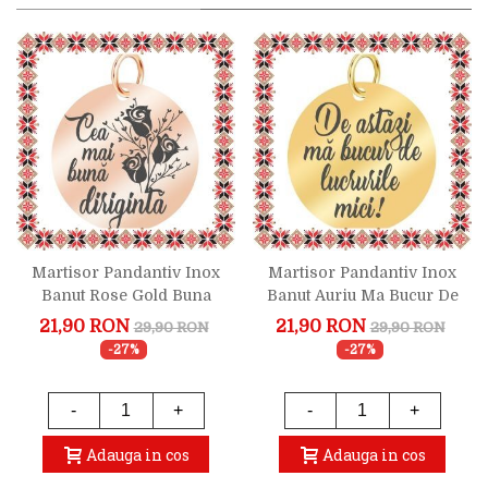
Martisor Pandantiv Inox
Martisor Pandantiv Inox
Banut Rose Gold Buna
Banut Auriu Ma Bucur De
Diriginta
Lucrurile Mici
21,90 RON
21,90 RON
29,90 RON
29,90 RON
-27%
-27%
-
+
-
+
Adauga in cos
Adauga in cos