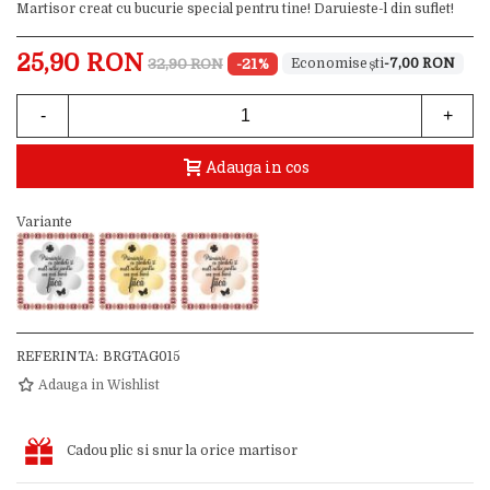
Martisor creat cu bucurie special pentru tine! Daruieste-l din suflet!
25,90 RON
32,90 RON
-21%
-7,00 RON
-
+
Adauga in cos
Variante
REFERINTA:
BRGTAG015
Adauga in Wishlist
Cadou plic si snur la orice martisor