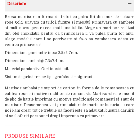
Descriere
Brosa martisor in forma de trifoi cu patru foi din inox de culoare
rose gold, gravata cu trifoi, fluture si mesajul Primavara cu zambete
si mult noroc pentru cea mai buna iubita. Alege un martisor realizat
din otel inoxidabil pentru ca primitoarea il va putea purta tot anul.
Alege modelul care i se potriveste si fa-o sa zambeasca odata cu
venirea primaverii!
Dimensiune pandantiv inox: 2.5x2.7cm.
Dimensiune ambalaj: 7.3x7.4cm.
Material pandantiv: Otel inoxidabil.
Sistem de prindere: ac tip agrafa/ac de siguranta.
Martisor ambalat pe suport de carton in forma de ie romaneasca cu
catifea rosie si motive traditionale romanesti. Martisorul este insotit
de plic de hartie imprimat cu motive traditionale romanesti si snur de
martisor. Deasemenea veti primi alaturi de martisor bucuria cu care
noi l-am creat, tot ce trebuie sa faceti este sa adaugati bucuria daruirii
si sa il oferiti persoanei dragi impreuna cu primavara.
PRODUSE SIMILARE