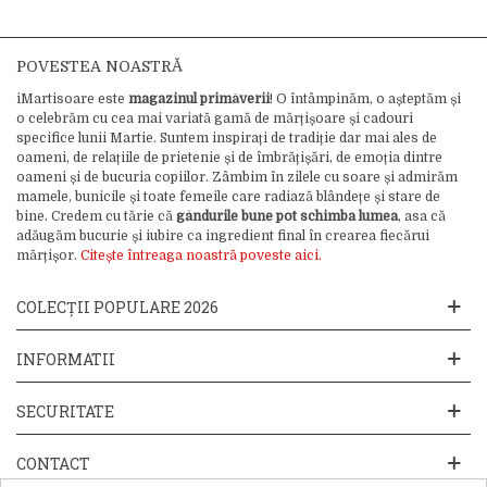
POVESTEA NOASTRĂ
iMartisoare este
magazinul primăverii
! O întâmpinăm, o așteptăm și
o celebrăm cu cea mai variată gamă de mărțișoare și cadouri
specifice lunii Martie. Suntem inspirați de tradiție dar mai ales de
oameni, de relațiile de prietenie și de îmbrățișări, de emoția dintre
oameni și de bucuria copiilor. Zâmbim în zilele cu soare și admirăm
mamele, bunicile și toate femeile care radiază blândețe și stare de
bine. Credem cu tărie că
gândurile bune pot schimba lumea
, asa că
adăugăm bucurie și iubire ca ingredient final în crearea fiecărui
mărțișor.
Citește întreaga noastră poveste aici.
COLECȚII POPULARE 2026
INFORMATII
SECURITATE
CONTACT