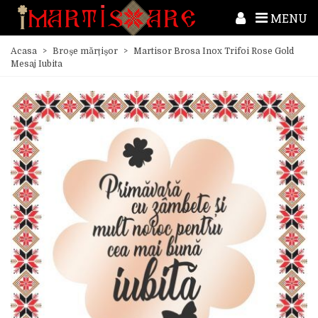
MENU
Acasa
>
Broșe mărțișor
>
Martisor Brosa Inox Trifoi Rose Gold
Mesaj Iubita