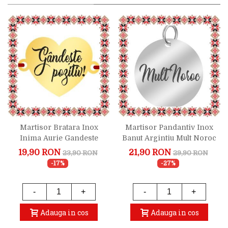
Martisor Bratara Inox
Martisor Pandantiv Inox
Inima Aurie Gandeste
Banut Argintiu Mult Noroc
Pozitiv
19,90 RON
21,90 RON
23,90 RON
29,90 RON
-17%
-27%
-
+
-
+
Adauga in cos
Adauga in cos