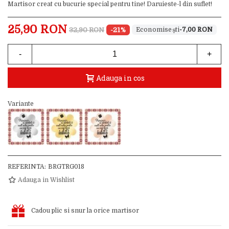
Martisor creat cu bucurie special pentru tine! Daruieste-l din suflet!
25,90 RON
32,90 RON
-21%
-7,00 RON
-
+
Adauga in cos
Variante
REFERINTA:
BRGTRG018
Adauga in Wishlist
Cadou plic si snur la orice martisor