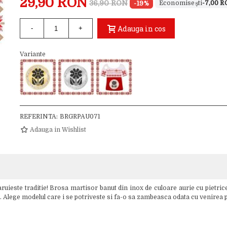
29,90 RON
36,90 RON
-19%
-7,00 
Adauga in cos
-
+
Variante
REFERINTA:
BRGRPAU071
Adauga in Wishlist
ruieste traditie! Brosa martisor banut din inox de culoare aurie cu pietrice
ul. Alege modelul care i se potriveste si fa-o sa zambeasca odata cu venirea 