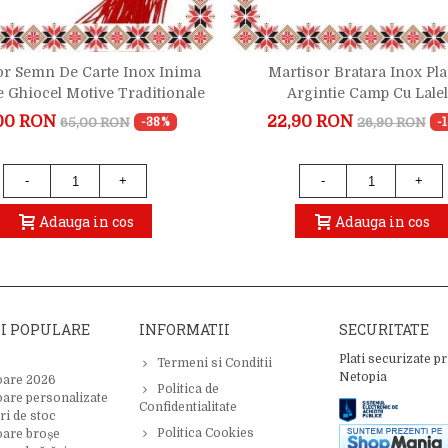
or Semn De Carte Inox Inima
Martisor Bratara Inox Pla
e Ghiocel Motive Traditionale
Argintie Camp Cu Lale
00 RON
22,90 RON
65,00 RON
26,90 RON
-38%
-
-
+
-
+
Adauga in cos
Adauga in cos
II POPULARE
INFORMATII
SECURITATE
Plati securizate pr
Termeni si Conditii
Netopia
oare 2026
Politica de
oare personalizate
Confidentialitate
ri de stoc
Politica Cookies
oare broșe