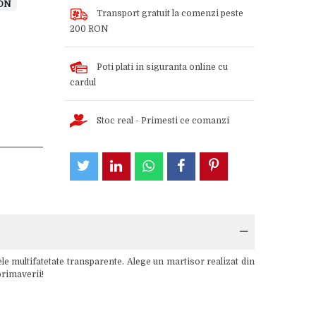
RON
Transport gratuit la comenzi peste
200 RON
Poti plati in siguranta online cu
cardul
Stoc real - Primesti ce comanzi
le multifatetate transparente. Alege un martisor realizat din
primaverii!