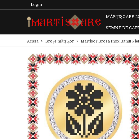
Login
MĂRȚIȘOARE 2
SEMNE DE CAR
Acasa
>
Broșe mărțișor
>
Martisor Brosa Inox Banut Piet