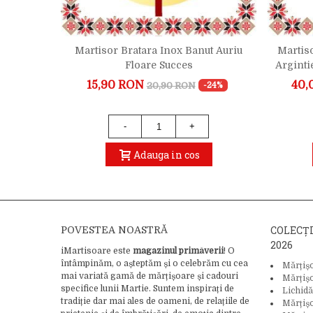
Fii Bun
Martisor Bratara Inox Banut Auriu
Martis
Floare Succes
Arginti
15,90 RON
40,
20,90 RON
-40%
-24%
2)
-
+
Adauga in cos
COLECȚ
POVESTEA NOASTRĂ
2026
iMartisoare este
magazinul primăverii
! O
întâmpinăm, o așteptăm și o celebrăm cu cea
Mărțiș
mai variată gamă de mărțișoare și cadouri
Mărțiș
specifice lunii Martie. Suntem inspirați de
Lichidă
tradiție dar mai ales de oameni, de relațiile de
Mărțiș