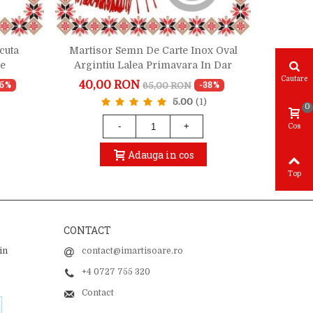
cuta
Martisor Semn De Carte Inox Oval
Martisor
le
Argintiu Lalea Primavara In Dar
Gold 
Cautare
40,00 RON
21,9
65,00 RON
15%
-38%
5.00
(1)
0
-
+
Cos
Adauga in cos
Top
CONTACT
in
contact@imartisoare.ro
+4 0727 755 320
Contact