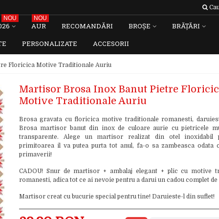
Cau
NOU
NOU
026
AUR
RECOMANDĂRI
BROȘE
BRĂȚĂRI
TE
PERSONALIZATE
ACCESORII
re Floricica Motive Traditionale Auriu
Martisor Brosa Inox Banut Pietre Florici
Motive Traditionale Auriu
Brosa gravata cu floricica motive traditionale romanesti, daruieste
Brosa martisor banut din inox de culoare aurie cu pietricele mul
transparente. Alege un martisor realizat din otel inoxidabil
primitoarea il va putea purta tot anul, fa-o sa zambeasca odata 
primaverii!
CADOU! Snur de martisor + ambalaj elegant + plic cu motive tr
romanesti, adica tot ce ai nevoie pentru a darui un cadou complet de
Martisor creat cu bucurie special pentru tine! Daruieste-l din suflet!