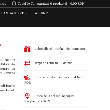
tare
Cosul de Cumparaturi
0
produs(e)
-
0,00 RON
PANDANTIVE
ARGINT
ca
Cadou plic si snur la orice martisor
 traditie!
Drept de retur in 30 de zile
tifatetate
 pentru ca
cu venirea
Livrare rapida oriunde - cost fix 16
RON
aditionale
 martisor!
Ridica de la cel mai apropiat
Easybox - 12 RON