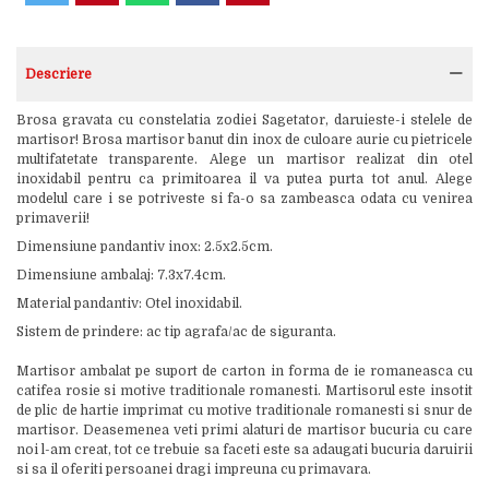
Descriere
Brosa gravata cu constelatia zodiei Sagetator, daruieste-i stelele de
martisor! Brosa martisor banut din inox de culoare aurie cu pietricele
multifatetate transparente. Alege un martisor realizat din otel
inoxidabil pentru ca primitoarea il va putea purta tot anul. Alege
modelul care i se potriveste si fa-o sa zambeasca odata cu venirea
primaverii!
Dimensiune pandantiv inox: 2.5x2.5cm.
Dimensiune ambalaj: 7.3x7.4cm.
Material pandantiv: Otel inoxidabil.
Sistem de prindere: ac tip agrafa/ac de siguranta.
Martisor ambalat pe suport de carton in forma de ie romaneasca cu
catifea rosie si motive traditionale romanesti. Martisorul este insotit
de plic de hartie imprimat cu motive traditionale romanesti si snur de
martisor. Deasemenea veti primi alaturi de martisor bucuria cu care
noi l-am creat, tot ce trebuie sa faceti este sa adaugati bucuria daruirii
si sa il oferiti persoanei dragi impreuna cu primavara.