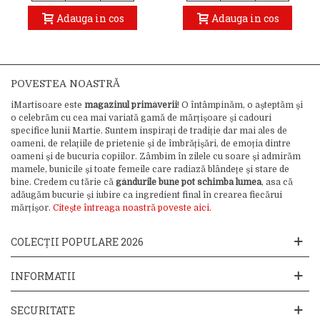
Adauga in cos
Adauga in cos
POVESTEA NOASTRĂ
iMartisoare este
magazinul primăverii
! O întâmpinăm, o așteptăm și
o celebrăm cu cea mai variată gamă de mărțișoare și cadouri
specifice lunii Martie. Suntem inspirați de tradiție dar mai ales de
oameni, de relațiile de prietenie și de îmbrățișări, de emoția dintre
oameni și de bucuria copiilor. Zâmbim în zilele cu soare și admirăm
mamele, bunicile și toate femeile care radiază blândețe și stare de
bine. Credem cu tărie că
gândurile bune pot schimba lumea
, asa că
adăugăm bucurie și iubire ca ingredient final în crearea fiecărui
mărțișor.
Citește întreaga noastră poveste aici.
COLECȚII POPULARE 2026
INFORMATII
SECURITATE