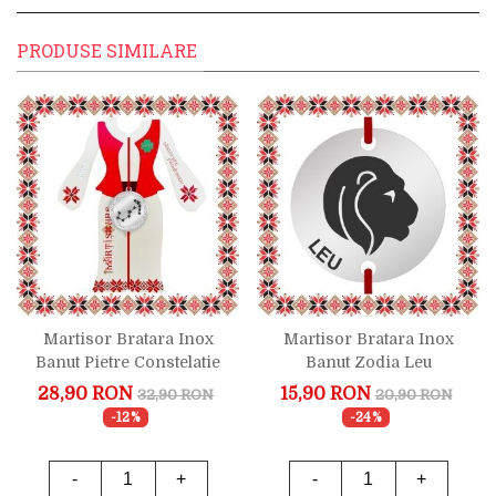
PRODUSE SIMILARE
Martisor Bratara Inox
Martisor Bratara Inox
Banut Pietre Constelatie
Banut Zodia Leu
Scorpion Argintiu
28,90 RON
15,90 RON
32,90 RON
20,90 RON
-12%
-24%
-
+
-
+