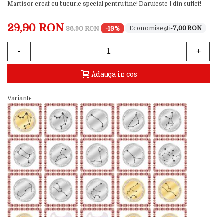
Martisor creat cu bucurie special pentru tine! Daruieste-l din suflet!
29,90 RON
36,90 RON
-19%
-7,00 RON
-
+
Adauga in cos
Variante