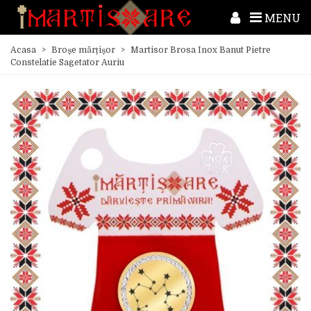
MENU
Acasa
>
Broșe mărțișor
>
Martisor Brosa Inox Banut Pietre
Constelatie Sagetator Auriu