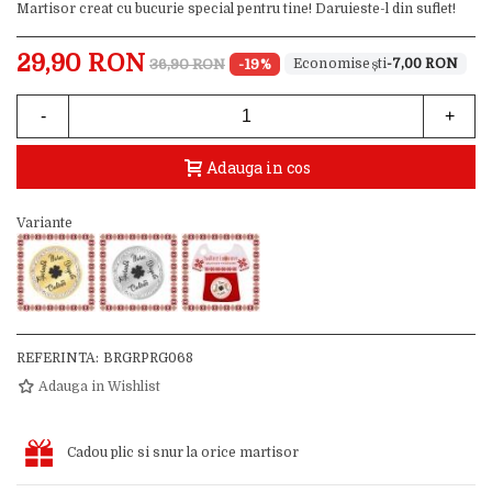
Martisor creat cu bucurie special pentru tine! Daruieste-l din suflet!
29,90 RON
36,90 RON
-19%
-7,00 RON
-
+
Adauga in cos
Variante
REFERINTA:
BRGRPRG068
Adauga in Wishlist
Cadou plic si snur la orice martisor