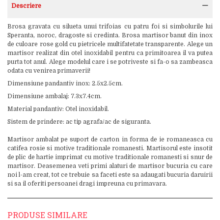
Descriere
Brosa gravata cu silueta unui trifoias cu patru foi si simbolurile lui
Speranta, noroc, dragoste si credinta. Brosa martisor banut din inox
de culoare rose gold cu pietricele multifatetate transparente. Alege un
martisor realizat din otel inoxidabil pentru ca primitoarea il va putea
purta tot anul. Alege modelul care i se potriveste si fa-o sa zambeasca
odata cu venirea primaverii!
Dimensiune pandantiv inox: 2.5x2.5cm.
Dimensiune ambalaj: 7.3x7.4cm.
Material pandantiv: Otel inoxidabil.
Sistem de prindere: ac tip agrafa/ac de siguranta.
Martisor ambalat pe suport de carton in forma de ie romaneasca cu
catifea rosie si motive traditionale romanesti. Martisorul este insotit
de plic de hartie imprimat cu motive traditionale romanesti si snur de
martisor. Deasemenea veti primi alaturi de martisor bucuria cu care
noi l-am creat, tot ce trebuie sa faceti este sa adaugati bucuria daruirii
si sa il oferiti persoanei dragi impreuna cu primavara.
PRODUSE SIMILARE