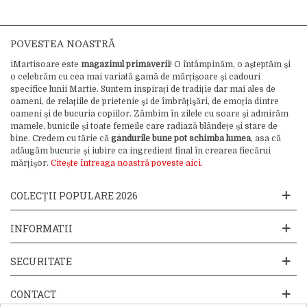
POVESTEA NOASTRĂ
iMartisoare este
magazinul primăverii
! O întâmpinăm, o așteptăm și
o celebrăm cu cea mai variată gamă de mărțișoare și cadouri
specifice lunii Martie. Suntem inspirați de tradiție dar mai ales de
oameni, de relațiile de prietenie și de îmbrățișări, de emoția dintre
oameni și de bucuria copiilor. Zâmbim în zilele cu soare și admirăm
mamele, bunicile și toate femeile care radiază blândețe și stare de
bine. Credem cu tărie că
gândurile bune pot schimba lumea
, asa că
adăugăm bucurie și iubire ca ingredient final în crearea fiecărui
mărțișor.
Citește întreaga noastră poveste aici.
COLECȚII POPULARE 2026
INFORMATII
SECURITATE
CONTACT