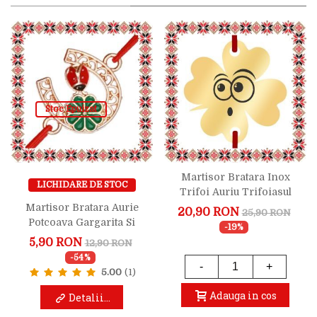
Stoc Epuizat
Martisor Bratara Inox
LICHIDARE DE STOC
Trifoi Auriu Trifoiasul
Uimit
Martisor Bratara Aurie
20,90 RON
25,90 RON
Potcoava Gargarita Si
-19%
Trifoi Verde
5,90 RON
12,90 RON
-54%
-
+
5.00
(1)
Adauga in cos
Detalii...