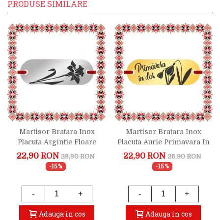
PRODUSE SIMILARE
Martisor Bratara Inox
Martisor Bratara Inox
Placuta Argintie Floare
Placuta Aurie Primavara In
Narcisa
Dar
22,90 RON
22,90 RON
26,90 RON
26,90 RON
-15%
-15%
-
+
-
+
Adauga in cos
Adauga in cos