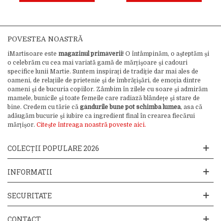
POVESTEA NOASTRĂ
iMartisoare este
magazinul primăverii
! O întâmpinăm, o așteptăm și
o celebrăm cu cea mai variată gamă de mărțișoare și cadouri
specifice lunii Martie. Suntem inspirați de tradiție dar mai ales de
oameni, de relațiile de prietenie și de îmbrățișări, de emoția dintre
oameni și de bucuria copiilor. Zâmbim în zilele cu soare și admirăm
mamele, bunicile și toate femeile care radiază blândețe și stare de
bine. Credem cu tărie că
gândurile bune pot schimba lumea
, asa că
adăugăm bucurie și iubire ca ingredient final în crearea fiecărui
mărțișor.
Citește întreaga noastră poveste aici.
COLECȚII POPULARE 2026
INFORMATII
SECURITATE
CONTACT