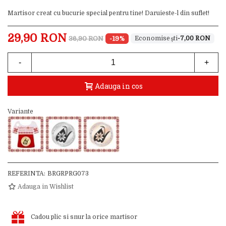
Martisor creat cu bucurie special pentru tine! Daruieste-l din suflet!
29,90 RON
36,90 RON
-19%
-7,00 RON
-
+
Adauga in cos
Variante
REFERINTA:
BRGRPRG073
Adauga in Wishlist
Cadou plic si snur la orice martisor