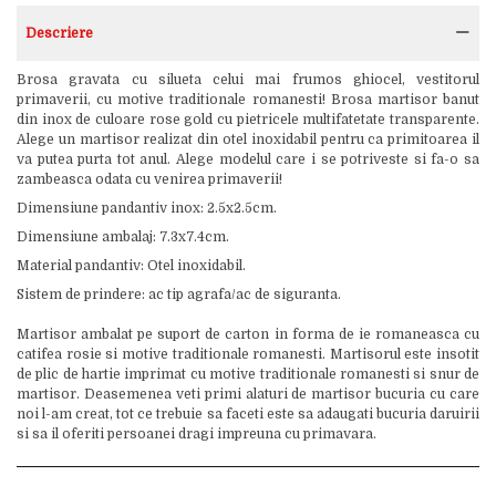
Descriere
Brosa gravata cu silueta celui mai frumos ghiocel, vestitorul
primaverii, cu motive traditionale romanesti! Brosa martisor banut
din inox de culoare rose gold cu pietricele multifatetate transparente.
Alege un martisor realizat din otel inoxidabil pentru ca primitoarea il
va putea purta tot anul. Alege modelul care i se potriveste si fa-o sa
zambeasca odata cu venirea primaverii!
Dimensiune pandantiv inox: 2.5x2.5cm.
Dimensiune ambalaj: 7.3x7.4cm.
Material pandantiv: Otel inoxidabil.
Sistem de prindere: ac tip agrafa/ac de siguranta.
Martisor ambalat pe suport de carton in forma de ie romaneasca cu
catifea rosie si motive traditionale romanesti. Martisorul este insotit
de plic de hartie imprimat cu motive traditionale romanesti si snur de
martisor. Deasemenea veti primi alaturi de martisor bucuria cu care
noi l-am creat, tot ce trebuie sa faceti este sa adaugati bucuria daruirii
si sa il oferiti persoanei dragi impreuna cu primavara.