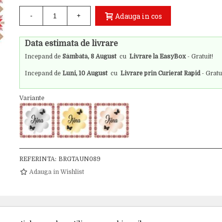
Adauga in cos
-
+
Data estimata de livrare
Incepand de
Sâmbătă, 8 August
cu
Livrare la EasyBox
- Gratuit!
Incepand de
Luni, 10 August
cu
Livrare prin Curierat Rapid
- Gratu
Variante
REFERINTA:
BRGTAUN089
Adauga in Wishlist