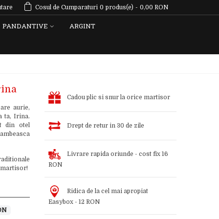
tare
Cosul de Cumparaturi
0
produs(e)
-
0,00 RON
PANDANTIVE
ARGINT
rina
Cadou plic si snur la orice martisor
are aurie,
ta, Irina.
t din otel
Drept de retur in 30 de zile
 zambeasca
Livrare rapida oriunde - cost fix 16
aditionale
RON
 martisor!
Ridica de la cel mai apropiat
Easybox - 12 RON
ON