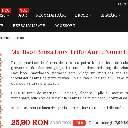
Cau
NOU
NOU
026
AUR
RECOMANDĂRI
BROȘE
BRĂȚĂRI
TE
PERSONALIZATE
ACCESORII
riu Nume Irina
Martisor Brosa Inox Trifoi Auriu Nume I
Brosa martisor in forma de trifoi cu patru foi din inox de culo
gravata cu doi fluturasi gingasi si numele doamnei dragi din viata 
Daruieste martisoare personalizate! Alege un martisor realiza
inoxidabil pentru ca primitoarea il va putea purta tot anul, fa-o
odata cu venirea primaverii!
CADOU! Snur de martisor + ambalaj elegant + plic cu motive tr
romanesti, adica tot ce ai nevoie pentru a darui un cadou complet de
Martisor creat cu bucurie special pentru tine! Daruieste-l din suflet!
25,90 RON
32,90 RON
-21%
-7,00 R