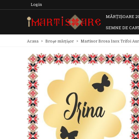
Login
MĂRȚIȘOARE 2
SEMNE DE CAR
Acasa
>
Broșe mărțișor
>
Martisor Brosa Inox Trifoi Au