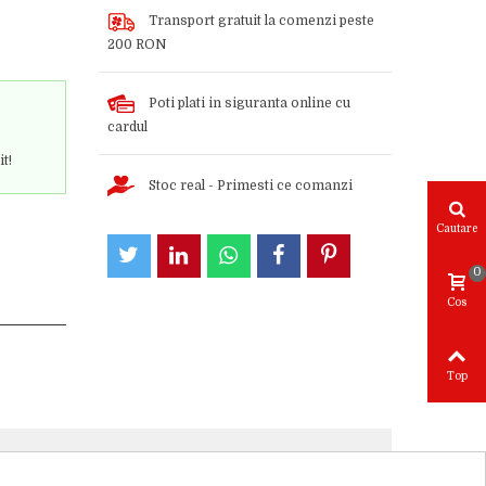
Transport gratuit la comenzi peste
200 RON
Poti plati in siguranta online cu
cardul
it!
Stoc real - Primesti ce comanzi
Cautare
0
Cos
Top