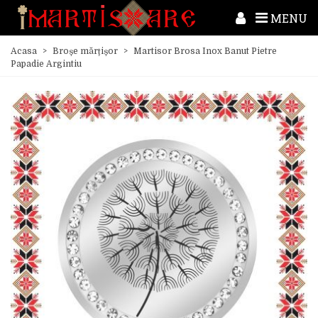
MENU
Acasa
>
Broșe mărțișor
>
Martisor Brosa Inox Banut Pietre
Papadie Argintiu