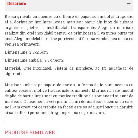
Descriere
Brosa gravata cu bucurie cu o floare de papadie, simbol al dragostei
si al dorintelor implinite! Brosa martisor banut din inox de culoare
argintie cu pietricele multifatetate transparente. Alege un martisor
realizat din otel inoxidabil pentru ca primitoarea il va putea purta tot
anul. Alege modelul care i se potriveste si fa-o sa zambeasca odata cu
venirea primaverii!
Dimensiune: 2.5x2.5cm.
Dimensiune ambalaj: 7.3x7.4cm.
Material: Otel inoxidabil. Sistem de prindere: ac tip agrafa/ac de
siguranta.
Martisor ambalat pe suport de carton in forma de ie romaneasca cu
catifea rosie si motive traditionale romanesti. Martisorul este insotit
de plic de hartie imprimat cu motive traditionale romanesti si snur de
martisor. Deasemenea veti primi alaturi de martisor bucuria cu care
noi l-am creat, tot ce trebuie sa faceti este sa adaugati bucuria daruirii
si sa il oferiti persoanei dragi impreuna cu primavara.
PRODUSE SIMILARE