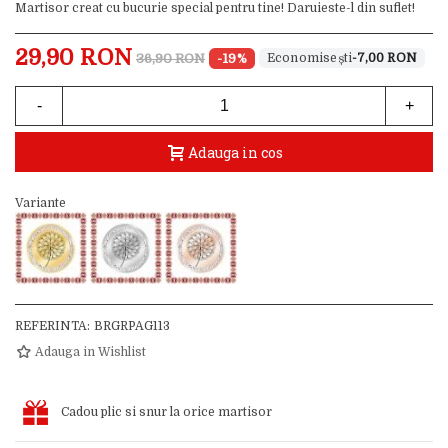
Martisor creat cu bucurie special pentru tine! Daruieste-l din suflet!
29,90 RON
36,90 RON
-19%
-7,00 RON
-
+
Adauga in cos
Variante
REFERINTA:
BRGRPAG113
Adauga in Wishlist
Cadou plic si snur la orice martisor