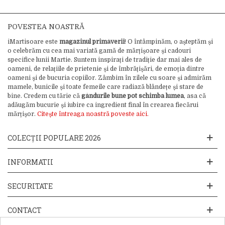
POVESTEA NOASTRĂ
iMartisoare este
magazinul primăverii
! O întâmpinăm, o așteptăm și
o celebrăm cu cea mai variată gamă de mărțișoare și cadouri
specifice lunii Martie. Suntem inspirați de tradiție dar mai ales de
oameni, de relațiile de prietenie și de îmbrățișări, de emoția dintre
oameni și de bucuria copiilor. Zâmbim în zilele cu soare și admirăm
mamele, bunicile și toate femeile care radiază blândețe și stare de
bine. Credem cu tărie că
gândurile bune pot schimba lumea
, asa că
adăugăm bucurie și iubire ca ingredient final în crearea fiecărui
mărțișor.
Citește întreaga noastră poveste aici.
COLECȚII POPULARE 2026
INFORMATII
SECURITATE
CONTACT