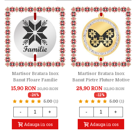
Martisor Bratara Inox
Martisor Bratara Inox
Banut Floare Familie
Banut Pietre Fluture Motive
Traditionale Auriu
15,90 RON
28,90 RON
20,90 RON
32,90 RON
-24%
-12%
5.00
(1)
5.00
(1)
-
+
-
+
Adauga in cos
Adauga in cos