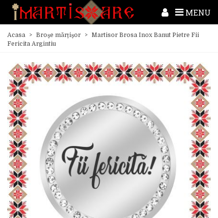
MENU
Acasa
>
Broșe mărțișor
>
Martisor Brosa Inox Banut Pietre Fii
Fericita Argintiu