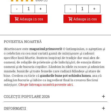
5.00
(1)
-
+
-
+
Adauga in cos
Adauga in cos
POVESTEA NOASTRĂ
iMartisoare este
magazinul primăverii
! O întâmpinăm, o așteptăm și
o celebrăm cu cea mai variată gamă de mărțișoare și cadouri
specifice lunii Martie. Suntem inspirați de tradiție dar mai ales de
oameni, de relațiile de prietenie și de îmbrățișări, de emoția dintre
oameni și de bucuria copiilor. Zâmbim în zilele cu soare și admirăm
mamele, bunicile și toate femeile care radiază blândețe și stare de
bine. Credem cu tărie că
gândurile bune pot schimba lumea
, asa că
adăugăm bucurie și iubire ca ingredient final în crearea fiecărui
mărțișor.
Citește întreaga noastră poveste aici.
COLECȚII POPULARE 2026
INFORMATII