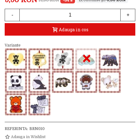
14,90 RON
-34%
-5,00 RON
-
+
Adauga in cos
Variante
×
REFERINTA:
BRN010
Adauga in Wishlist