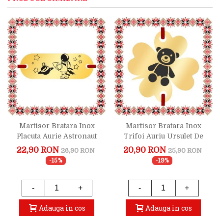
Martisor Bratara Inox
Martisor Bratara Inox
Placuta Aurie Astronaut
Trifoi Auriu Ursulet De
Plus
22,90 RON
20,90 RON
26,90 RON
25,90 RON
-15%
-19%
-
+
-
+
Adauga in cos
Adauga in cos