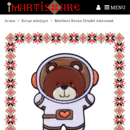
MENU
Acasa
>
Broșe mărțișor
>
Martisor Brosa Ursulet Astronaut