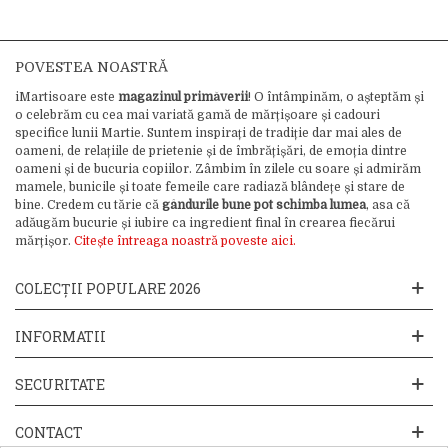
POVESTEA NOASTRĂ
iMartisoare este
magazinul primăverii
! O întâmpinăm, o așteptăm și
o celebrăm cu cea mai variată gamă de mărțișoare și cadouri
specifice lunii Martie. Suntem inspirați de tradiție dar mai ales de
oameni, de relațiile de prietenie și de îmbrățișări, de emoția dintre
oameni și de bucuria copiilor. Zâmbim în zilele cu soare și admirăm
mamele, bunicile și toate femeile care radiază blândețe și stare de
bine. Credem cu tărie că
gândurile bune pot schimba lumea
, asa că
adăugăm bucurie și iubire ca ingredient final în crearea fiecărui
mărțișor.
Citește întreaga noastră poveste aici.
COLECȚII POPULARE 2026
INFORMATII
SECURITATE
CONTACT