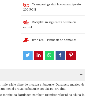
Transport gratuit la comenzi peste
200 RON
Poti plati in siguranta online cu
cardul
Stoc real - Primesti ce comanzi
ti fie zilele pline de muzica si bucurie! Daruieste muzica de
l un mesaj gravat cu bucurie special pentru tine.
nte menite sa daruiasca zambete primitoarelor si sa aduca in