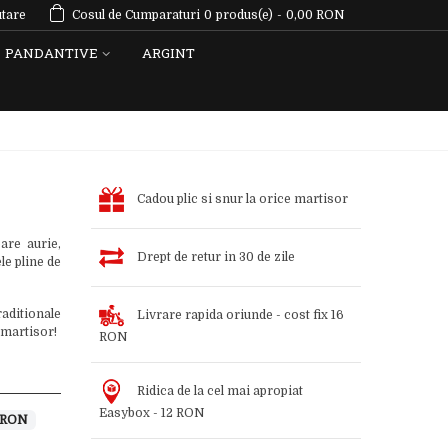
tare
Cosul de Cumparaturi
0
produs(e)
-
0,00 RON
PANDANTIVE
ARGINT
Cadou plic si snur la orice martisor
are aurie,
Drept de retur in 30 de zile
le pline de
aditionale
Livrare rapida oriunde - cost fix 16
 martisor!
RON
Ridica de la cel mai apropiat
Easybox - 12 RON
 RON