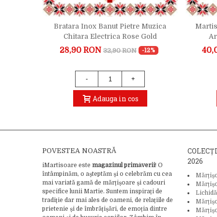
 Pietre
Bratara Inox Banut Pietre Muzica
Martis
 Auriu
Chitara Electrica Rose Gold
Ar
28,90 RON
40,
32,90 RON
-19%
-12%
-
+
Adauga in cos
COLECȚ
POVESTEA NOASTRĂ
2026
iMartisoare este
magazinul primăverii
! O
întâmpinăm, o așteptăm și o celebrăm cu cea
Mărțiș
mai variată gamă de mărțișoare și cadouri
Mărțiș
specifice lunii Martie. Suntem inspirați de
Lichidă
tradiție dar mai ales de oameni, de relațiile de
Mărțiș
prietenie și de îmbrățișări, de emoția dintre
Mărțișo