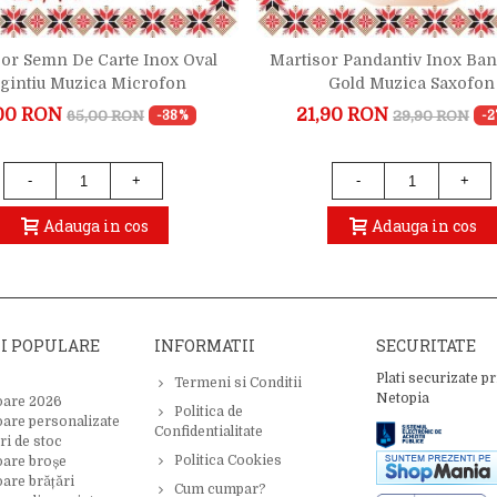
or Semn De Carte Inox Oval
Martisor Pandantiv Inox Ban
gintiu Muzica Microfon
Gold Muzica Saxofon
00 RON
21,90 RON
65,00 RON
29,90 RON
-38%
-
-
+
-
+
Adauga in cos
Adauga in cos
II POPULARE
INFORMATII
SECURITATE
Plati securizate pr
Termeni si Conditii
Netopia
oare 2026
Politica de
oare personalizate
Confidentialitate
ri de stoc
Politica Cookies
oare broșe
are brățări
Cum cumpar?