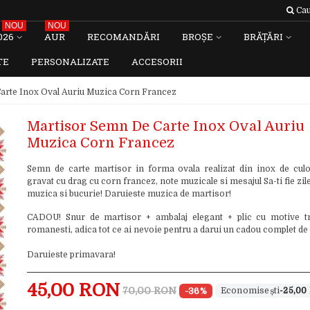
Cau
NOU
NOU
026
AUR
RECOMANDĂRI
BROȘE
BRĂȚĂRI
TE
PERSONALIZATE
ACCESORII
arte Inox Oval Auriu Muzica Corn Francez
Martisor Semn De Carte Inox Oval Auriu
Muzica Corn Francez
Semn de carte martisor in forma ovala realizat din inox de culo
gravat cu drag cu corn francez, note muzicale si mesajul Sa-ti fie zile
muzica si bucurie! Daruieste muzica de martisor!
CADOU! Snur de martisor + ambalaj elegant + plic cu motive tr
romanesti, adica tot ce ai nevoie pentru a darui un cadou complet de
Daruieste primavara!
45,00 RON
70,00 RON
-36%
-25,00