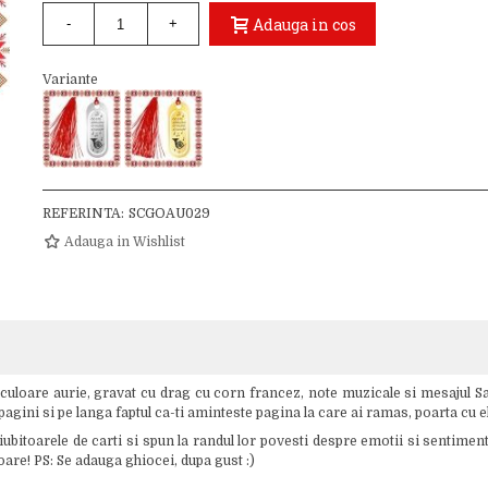
Adauga in cos
-
+
Variante
REFERINTA:
SCGOAU029
Adauga in Wishlist
uloare aurie, gravat cu drag cu corn francez, note muzicale si mesajul Sa-
agini si pe langa faptul ca-ti aminteste pagina la care ai ramas, poarta cu e
iubitoarele de carti si spun la randul lor povesti despre emotii si sentime
are! PS: Se adauga ghiocei, dupa gust :)