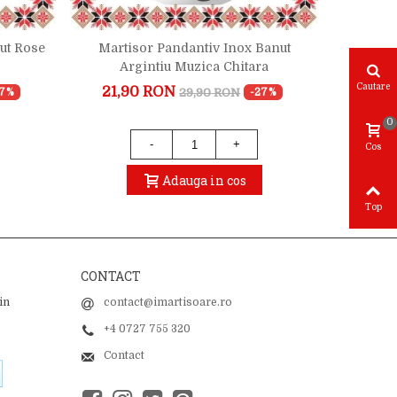
ut Rose
Martisor Pandantiv Inox Banut
Martiso
Argintiu Muzica Chitara
G
Cautare
21,90 RON
22,
29,90 RON
27%
-27%
0
-
+
Cos
Adauga in cos
Top
CONTACT
in
contact@imartisoare.ro
+4 0727 755 320
Contact