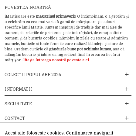
POVESTEA NOASTRĂ
iMartisoare este
magazinul primăverii
! O întâmpinăm, o așteptăm și
o celebrăm cu cea mai variată gamă de mărțișoare și cadouri
specifice lunii Martie. Suntem inspirați de tradiție dar mai ales de
oameni, de relațiile de prietenie și de îmbrățișări, de emoția dintre
oameni și de bucuria copiilor. Zâmbim în zilele cu soare și admirăm
mamele, bunicile și toate femeile care radiază blândețe și stare de
bine. Credem cu tărie că
gândurile bune pot schimba lumea
, asa că
adăugăm bucurie și iubire ca ingredient final în crearea fiecărui
mărțișor.
Citește întreaga noastră poveste aici.
COLECȚII POPULARE 2026
INFORMATII
SECURITATE
CONTACT
Acest site foloseste cookies. Continuarea navigarii