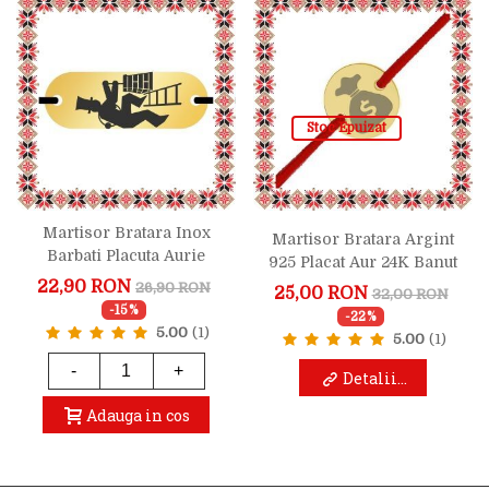
Stoc Epuizat
Martisor Bratara Inox
Martisor Bratara Argint
Barbati Placuta Aurie
925 Placat Aur 24K Banut
Cosar
Sac Cu Bani
22,90 RON
26,90 RON
25,00 RON
32,00 RON
-15%
-22%
5.00
(1)
5.00
(1)
-
+
Detalii...
Adauga in cos