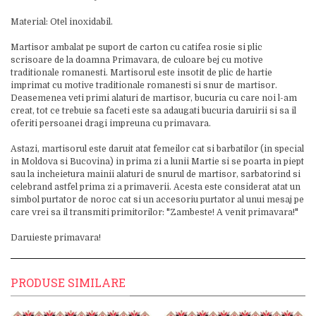
Material: Otel inoxidabil.
Martisor ambalat pe suport de carton cu catifea rosie si plic
scrisoare de la doamna Primavara, de culoare bej cu motive
traditionale romanesti. Martisorul este insotit de plic de hartie
imprimat cu motive traditionale romanesti si snur de martisor.
Deasemenea veti primi alaturi de martisor, bucuria cu care noi l-am
creat, tot ce trebuie sa faceti este sa adaugati bucuria daruirii si sa il
oferiti persoanei dragi impreuna cu primavara.
Astazi, martisorul este daruit atat femeilor cat si barbatilor (in special
in Moldova si Bucovina) in prima zi a lunii Martie si se poarta in piept
sau la incheietura mainii alaturi de snurul de martisor, sarbatorind si
celebrand astfel prima zi a primaverii. Acesta este considerat atat un
simbol purtator de noroc cat si un accesoriu purtator al unui mesaj pe
care vrei sa il transmiti primitorilor: "Zambeste! A venit primavara!"
Daruieste primavara!
PRODUSE SIMILARE