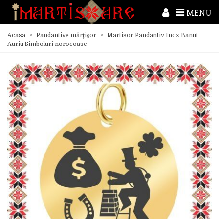
MENU
Acasa
>
Pandantive mărțișor
>
Martisor Pandantiv Inox Banut
Auriu Simboluri norocoase