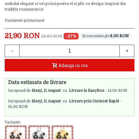
ambalat elegant si vei primi pentru el si plic cu design inspirat din
traditia romaneasca!
Daruieste primavara!
21,90 RON
29,90 RON
-27%
-8,00 RON
-
+
Adauga in cos
Data estimata de livrare
Incepand de
Marți, 11 August
cu
Livrare la EasyBox
- 12,00 RON
Incepand de
Marți, 11 August
cu
Livrare prin Curierat Rapid
-
16,00 RON
Variante