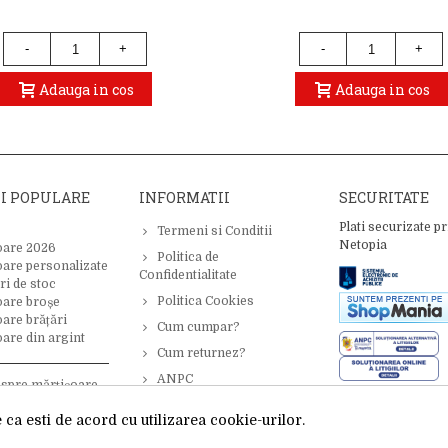
-
+
-
+
Adauga in cos
Adauga in cos
II POPULARE
INFORMATII
SECURITATE
Plati securizate pr
Termeni si Conditii
Netopia
oare 2026
Politica de
oare personalizate
Confidentialitate
ri de stoc
Politica Cookies
oare broșe
are brățări
Cum cumpar?
are din argint
Cum returnez?
ANPC
espre mărțișoare –
 inspirație
ca esti de acord cu utilizarea cookie-urilor.