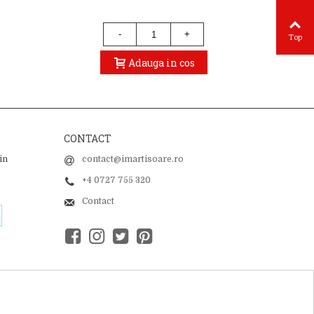
-
+
Top
Adauga in cos
CONTACT
in
contact@imartisoare.ro
+4 0727 755 320
Contact