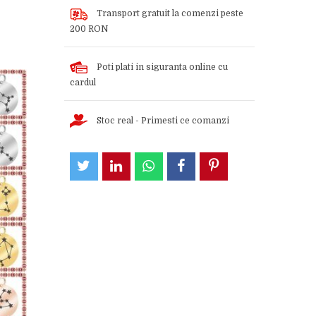
Transport gratuit la comenzi peste
200 RON
Poti plati in siguranta online cu
cardul
Stoc real - Primesti ce comanzi