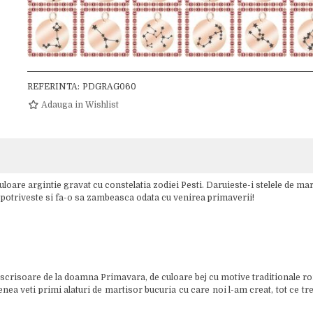
REFERINTA:
PDGRAG060
Adauga in Wishlist
are argintie gravat cu constelatia zodiei Pesti. Daruieste-i stelele de mart
se potriveste si fa-o sa zambeasca odata cu venirea primaverii!
 scrisoare de la doamna Primavara, de culoare bej cu motive traditionale ro
 veti primi alaturi de martisor bucuria cu care noi l-am creat, tot ce trebui