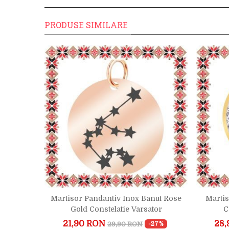
PRODUSE SIMILARE
 Pietre
Martisor Pandantiv Inox Banut Rose
Martis
Gold
Gold Constelatie Varsator
C
21,90 RON
28,
29,90 RON
-19%
-27%