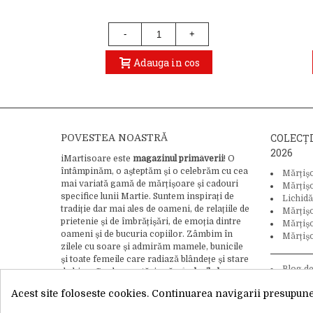
-
+
Adauga in cos
COLECȚ
POVESTEA NOASTRĂ
2026
iMartisoare este
magazinul primăverii
! O
întâmpinăm, o așteptăm și o celebrăm cu cea
Mărțiș
mai variată gamă de mărțișoare și cadouri
Mărțiș
specifice lunii Martie. Suntem inspirați de
Lichidă
tradiție dar mai ales de oameni, de relațiile de
Mărțiș
prietenie și de îmbrățișări, de emoția dintre
Mărțișo
oameni și de bucuria copiilor. Zâmbim în
Mărțișo
zilele cu soare și admirăm mamele, bunicile
și toate femeile care radiază blândețe și stare
Blog d
de bine. Credem cu tărie că
gândurile bune
tradiție și
pot schimba lumea
, asa că adăugăm bucurie
Acest site foloseste cookies. Continuarea navigarii presupune 
și iubire ca ingredient final în crearea
fiecărui mărțișor.
Citește întreaga noastră