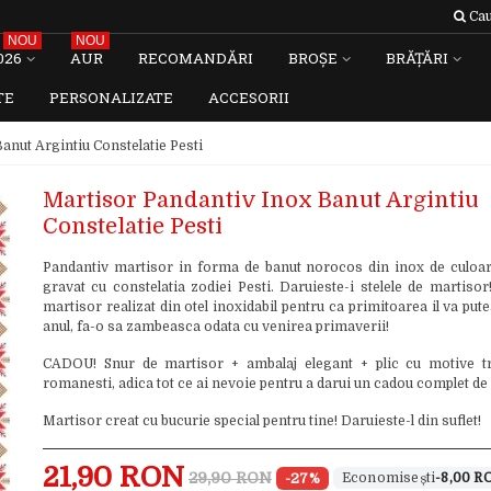
Cau
NOU
NOU
026
AUR
RECOMANDĂRI
BROȘE
BRĂȚĂRI
TE
PERSONALIZATE
ACCESORII
anut Argintiu Constelatie Pesti
Martisor Pandantiv Inox Banut Argintiu
Constelatie Pesti
Pandantiv martisor in forma de banut norocos din inox de culoar
gravat cu constelatia zodiei Pesti. Daruieste-i stelele de martisor
martisor realizat din otel inoxidabil pentru ca primitoarea il va pute
anul, fa-o sa zambeasca odata cu venirea primaverii!
CADOU! Snur de martisor + ambalaj elegant + plic cu motive tr
romanesti, adica tot ce ai nevoie pentru a darui un cadou complet de
Martisor creat cu bucurie special pentru tine! Daruieste-l din suflet!
21,90 RON
29,90 RON
-27%
-8,00 R