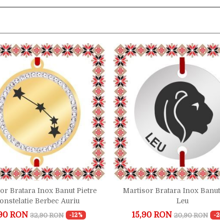
or Bratara Inox Banut Pietre
Martisor Bratara Inox Banu
onstelatie Berbec Auriu
Leu
90 RON
15,90 RON
32,90 RON
20,90 RON
-12%
-