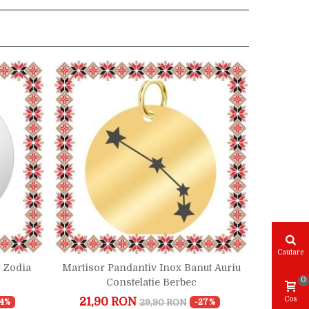
Cautare
t Zodia
Martisor Pandantiv Inox Banut Auriu
Martis
0
Constelatie Berbec
Cons
Cos
21,90 RON
29,
29,90 RON
24%
-27%