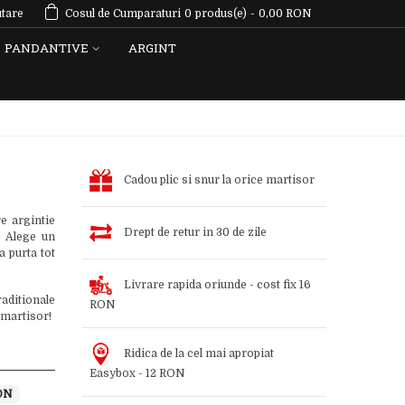
tare
Cosul de Cumparaturi
0
produs(e)
-
0,00 RON
PANDANTIVE
ARGINT
Cadou plic si snur la orice martisor
e argintie
Drept de retur in 30 de zile
! Alege un
a purta tot
Livrare rapida oriunde - cost fix 16
aditionale
RON
 martisor!
Ridica de la cel mai apropiat
Easybox - 12 RON
ON