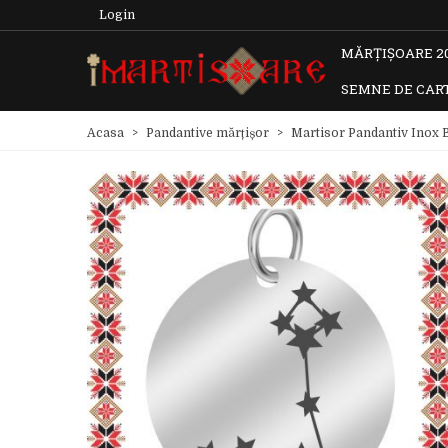
Login
MĂRȚIȘOARE 2
SEMNE DE CAR
Acasa
>
Pandantive mărțișor
>
Martisor Pandantiv Inox B