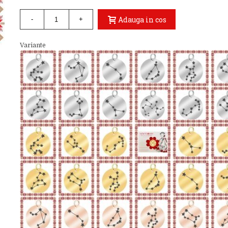
Adauga in cos
-
+
Variante