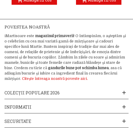
POVESTEA NOASTRĂ
iMartisoare este
magazinul primăverii
! O întâmpinăm, o așteptăm și
o celebrăm cu cea mai variată gamă de mărțișoare și cadouri
specifice lunii Martie. Suntem inspirați de tradiție dar mai ales de
oameni, de relațiile de prietenie și de îmbrățișări, de emoția dintre
oameni și de bucuria copiilor. Zâmbim în zilele cu soare și admirăm
mamele, bunicile și toate femeile care radiază blândețe și stare de
bine. Credem cu tărie că
gândurile bune pot schimba lumea
, asa că
adăugăm bucurie și iubire ca ingredient final în crearea fiecărui
mărțișor.
Citește întreaga noastră poveste aici.
COLECȚII POPULARE 2026
INFORMATII
SECURITATE