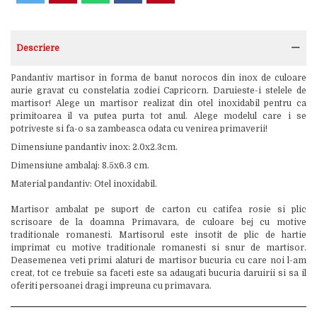
Descriere
Pandantiv martisor in forma de banut norocos din inox de culoare
aurie gravat cu constelatia zodiei Capricorn. Daruieste-i stelele de
martisor! Alege un martisor realizat din otel inoxidabil pentru ca
primitoarea il va putea purta tot anul. Alege modelul care i se
potriveste si fa-o sa zambeasca odata cu venirea primaverii!
Dimensiune pandantiv inox: 2.0x2.3cm.
Dimensiune ambalaj: 8.5x6.3 cm.
Material pandantiv: Otel inoxidabil.
Martisor ambalat pe suport de carton cu catifea rosie si plic
scrisoare de la doamna Primavara, de culoare bej cu motive
traditionale romanesti. Martisorul este insotit de plic de hartie
imprimat cu motive traditionale romanesti si snur de martisor.
Deasemenea veti primi alaturi de martisor bucuria cu care noi l-am
creat, tot ce trebuie sa faceti este sa adaugati bucuria daruirii si sa il
oferiti persoanei dragi impreuna cu primavara.