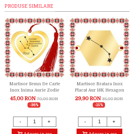
PRODUSE SIMILARE
Martisor Semn De Carte
Martisor Bratara Inox
Inox Inima Aurie Zodie
Placat Aur 18K Hexagon
Taur
Constelatie Zodia Berbec
45,00 RON
29,90 RON
70,00 RON
35,00 RON
-36%
-15%
-
+
-
+
Adauga in cos
Adauga in cos