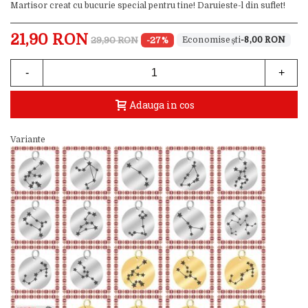
Martisor creat cu bucurie special pentru tine! Daruieste-l din suflet!
21,90 RON
29,90 RON
-27%
-8,00 RON
-
+
Adauga in cos
Variante