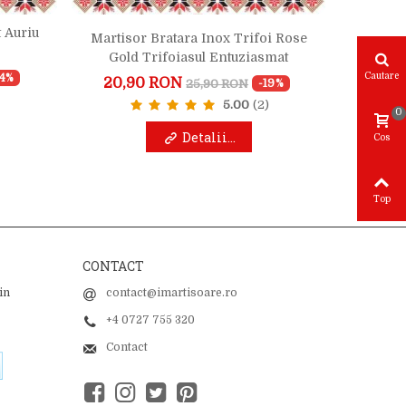
 Auriu
Martis
Martisor Bratara Inox Trifoi Rose
Gold Trifoiasul Entuziasmat
15,
Cautare
24%
20,90 RON
25,90 RON
-19%
5.00
(2)
0
Detalii...
Cos
Top
CONTACT
in
contact@imartisoare.ro
+4 0727 755 320
Contact