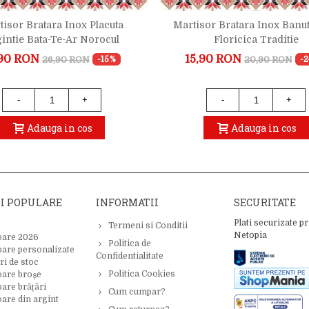
tisor Bratara Inox Placuta
Martisor Bratara Inox Banut
intie Bata-Te-Ar Norocul
Floricica Traditie
90 RON
15,90 RON
26,90 RON
20,90 RON
-15%
-
-
+
-
+
Adauga in cos
Adauga in cos
II POPULARE
INFORMATII
SECURITATE
Plati securizate pr
Termeni si Conditii
Netopia
oare 2026
Politica de
oare personalizate
Confidentialitate
ri de stoc
Politica Cookies
oare broșe
are brățări
Cum cumpar?
are din argint