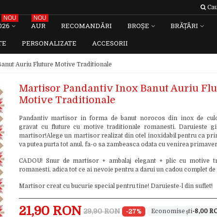
Cau
NOU
NOU
026
AUR
RECOMANDĂRI
BROȘE
BRĂȚĂRI
TE
PERSONALIZATE
ACCESORII
anut Auriu Fluture Motive Traditionale
Martisor Pandantiv Inox Banut Auriu Flu
Motive Traditionale
Pandantiv martisor in forma de banut norocos din inox de cul
gravat cu fluture cu motive traditionale romanesti. Daruieste g
martisor!Alege un martisor realizat din otel inoxidabil pentru ca pri
va putea purta tot anul, fa-o sa zambeasca odata cu venirea primaver
CADOU! Snur de martisor + ambalaj elegant + plic cu motive tr
romanesti, adica tot ce ai nevoie pentru a darui un cadou complet de
Martisor creat cu bucurie special pentru tine! Daruieste-l din suflet!
21,90 RON
29,90 RON
-27%
-8,00 R