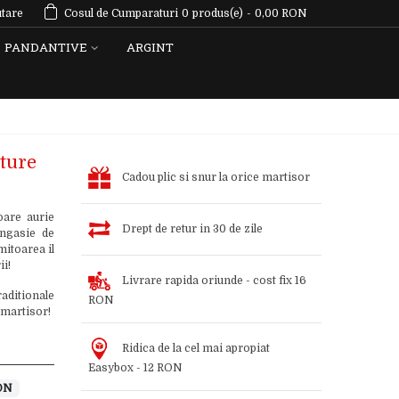
tare
Cosul de Cumparaturi
0
produs(e)
-
0,00 RON
PANDANTIVE
ARGINT
ture
Cadou plic si snur la orice martisor
oare aurie
Drept de retur in 30 de zile
ingasie de
mitoarea il
ii!
Livrare rapida oriunde - cost fix 16
aditionale
RON
 martisor!
Ridica de la cel mai apropiat
Easybox - 12 RON
ON