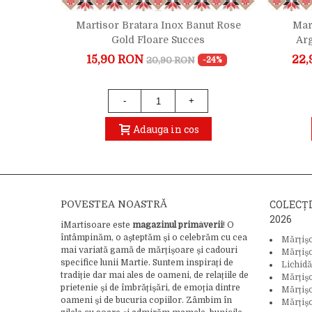
na Nora
Martisor Bratara Inox Banut Rose
Mar
Gold Floare Succes
Arg
15,90 RON
22,
20,90 RON
34%
-24%
-
+
Adauga in cos
COLECȚ
POVESTEA NOASTRĂ
2026
iMartisoare este
magazinul primăverii
! O
întâmpinăm, o așteptăm și o celebrăm cu cea
Mărțiș
mai variată gamă de mărțișoare și cadouri
Mărțiș
specifice lunii Martie. Suntem inspirați de
Lichidă
tradiție dar mai ales de oameni, de relațiile de
Mărțiș
prietenie și de îmbrățișări, de emoția dintre
Mărțișo
oameni și de bucuria copiilor. Zâmbim în
Mărțișo