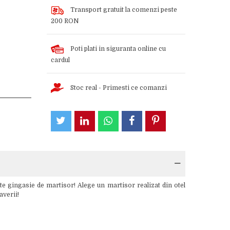
Transport gratuit la comenzi peste
200 RON
Poti plati in siguranta online cu
cardul
Stoc real - Primesti ce comanzi
e gingasie de martisor! Alege un martisor realizat din otel
averii!