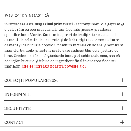
POVESTEA NOASTRĂ
iMartisoare este
magazinul primăverii
! O întâmpinăm, o așteptăm și
o celebrăm cu cea mai variată gamă de mărțișoare și cadouri
specifice lunii Martie. Suntem inspirați de tradiție dar mai ales de
oameni, de relațiile de prietenie și de îmbrățișări, de emoția dintre
oameni și de bucuria copiilor. Zâmbim în zilele cu soare și admirăm
mamele, bunicile și toate femeile care radiază blândețe și stare de
bine. Credem cu tărie că
gândurile bune pot schimba lumea
, asa că
adăugăm bucurie și iubire ca ingredient final în crearea fiecărui
mărțișor.
Citește întreaga noastră poveste aici.
COLECȚII POPULARE 2026
INFORMATII
SECURITATE
CONTACT