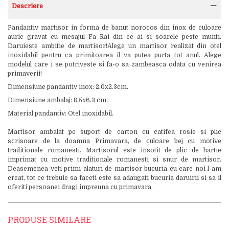
Descriere
Pandantiv martisor in forma de banut norocos din inox de culoare
aurie gravat cu mesajul Fa Rai din ce ai si soarele peste munti.
Daruieste ambitie de martisor!Alege un martisor realizat din otel
inoxidabil pentru ca primitoarea il va putea purta tot anul. Alege
modelul care i se potriveste si fa-o sa zambeasca odata cu venirea
primaverii!
Dimensiune pandantiv inox: 2.0x2.3cm.
Dimensiune ambalaj: 8.5x6.3 cm.
Material pandantiv: Otel inoxidabil.
Martisor ambalat pe suport de carton cu catifea rosie si plic
scrisoare de la doamna Primavara, de culoare bej cu motive
traditionale romanesti. Martisorul este insotit de plic de hartie
imprimat cu motive traditionale romanesti si snur de martisor.
Deasemenea veti primi alaturi de martisor bucuria cu care noi l-am
creat, tot ce trebuie sa faceti este sa adaugati bucuria daruirii si sa il
oferiti persoanei dragi impreuna cu primavara.
PRODUSE SIMILARE