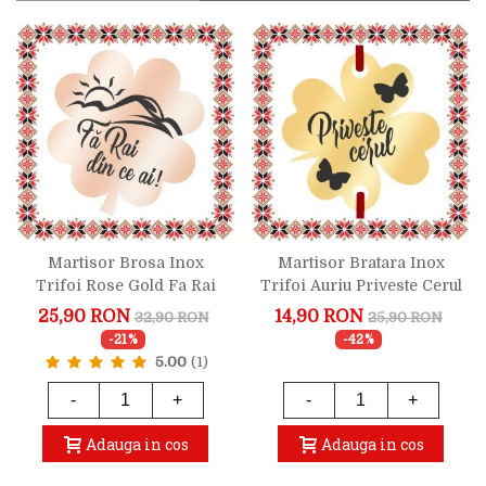
Martisor Brosa Inox
Martisor Bratara Inox
Trifoi Rose Gold Fa Rai
Trifoi Auriu Priveste Cerul
Din Ce Ai
25,90 RON
14,90 RON
32,90 RON
25,90 RON
-21%
-42%
5.00
(1)
-
+
-
+
Adauga in cos
Adauga in cos