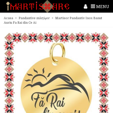
MENU
Acasa
>
Pandantive mărțișor
>
Martisor Pandantiv Inox Banut
Auriu Fa Rai din Ce Ai