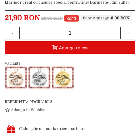
Martisor creat cu bucurie special pentru tine! Daruieste-l din suflet!
21,90 RON
29,90 RON
-27%
-8,00 RON
-
+
Adauga in cos
Variante
REFERINTA:
PDGRAU012
Adauga in Wishlist
Cadou plic si snur la orice martisor