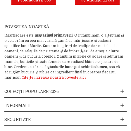
POVESTEA NOASTRĂ
iMartisoare este
magazinul primăverii
! O întâmpinăm, o așteptăm și
o celebrăm cu cea mai variată gamă de mărțișoare și cadouri
specifice lunii Martie. Suntem inspirați de tradiție dar mai ales de
oameni, de relațiile de prietenie și de îmbrățișări, de emoția dintre
oameni și de bucuria copiilor. Zâmbim în zilele cu soare și admirăm
mamele, bunicile și toate femeile care radiază blândețe și stare de
bine. Credem cu tărie că
gândurile bune pot schimba lumea
, asa că
adăugăm bucurie și iubire ca ingredient final în crearea fiecărui
mărțișor.
Citește întreaga noastră poveste aici.
COLECȚII POPULARE 2026
INFORMATII
SECURITATE