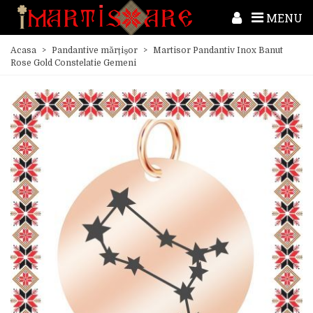
MENU
Acasa
>
Pandantive mărțișor
>
Martisor Pandantiv Inox Banut
Rose Gold Constelatie Gemeni