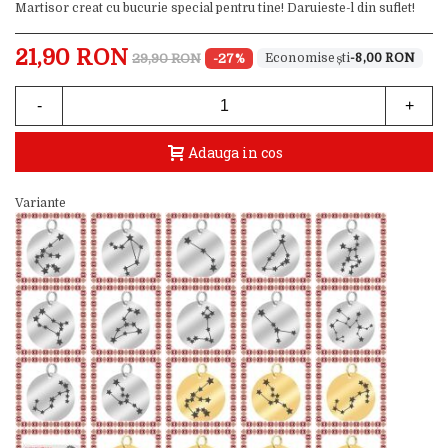
Martisor creat cu bucurie special pentru tine! Daruieste-l din suflet!
21,90 RON
29,90 RON
-27%
-8,00 RON
-
+
Adauga in cos
Variante