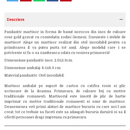
Descriere
Pandantiv martisor in forma de banut norocos din inox de culoare
rose gold gravat cu constelatia zodiei Gemeni. Daruieste-i stelele de
martisor! Alege un martisor realizat din otel inoxidabil pentru ca
primitoarea il va putea purta tot anul. Alege modelul care i se
potriveste si fa-o sa zambeasca odata cu venirea primaverii!
Dimensiune pandantiv inox: 2.0x2.3cm.
Dimensiune ambalaj: 8.5x6.3 cm.
Material pandantiv: Otel inoxidabil.
Martisor ambalat pe suport de carton cu catifea rosie si plic
scrisoare de la doamna Primavara, de culoare bej cu motive
traditionale romanesti. Martisorul este insotit de plic de hartie
imprimat cu motive traditionale romanesti si snur de martisor.
Deasemenea veti primi alaturi de martisor bucuria cu care noi l-am
creat, tot ce trebuie sa faceti este sa adaugati bucuria daruirii si sa il
oferiti persoanei dragi impreuna cu primavara.