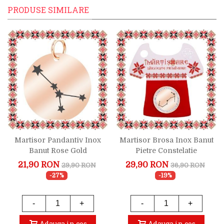
PRODUSE SIMILARE
Martisor Pandantiv Inox
Martisor Brosa Inox Banut
Banut Rose Gold
Pietre Constelatie
Constelatie Rac
Scorpion Rose Gold
21,90 RON
29,90 RON
29,90 RON
36,90 RON
-27%
-19%
-
+
-
+
Adauga in cos
Adauga in cos