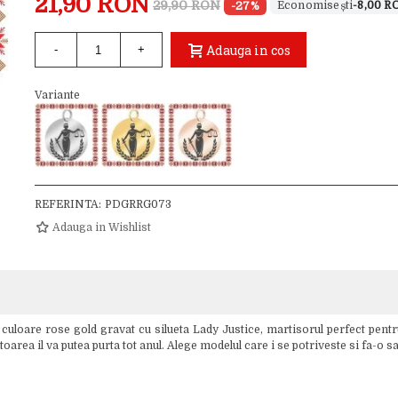
21,90 RON
29,90 RON
-27%
-8,00 R
Adauga in cos
-
+
Variante
REFERINTA:
PDGRRG073
Adauga in Wishlist
loare rose gold gravat cu silueta Lady Justice, martisorul perfect pentru a
toarea il va putea purta tot anul. Alege modelul care i se potriveste si fa-o