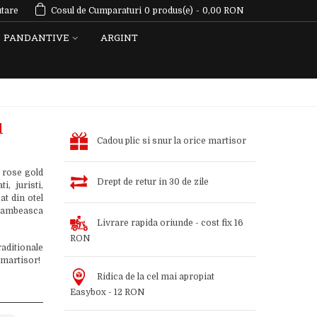
tare
Cosul de Cumparaturi
0
produs(e)
-
0,00 RON
PANDANTIVE
ARGINT
d
Cadou plic si snur la orice martisor
 rose gold
Drept de retur in 30 de zile
, juristi,
at din otel
a zambeasca
Livrare rapida oriunde - cost fix 16
RON
aditionale
 martisor!
Ridica de la cel mai apropiat
Easybox - 12 RON