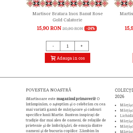
ta Aurie
Martisor Bratara Inox Banut Rose
Martis
giner
Gold Calatorie
15,90 RON
15,
20,90 RON
-15%
-24%
-
+
Adauga in cos
COLECȚ
POVESTEA NOASTRĂ
2026
iMartisoare este
magazinul primăverii
! O
întâmpinăm, o așteptăm și o celebrăm cu cea
Mărțiș
mai variată gamă de mărțișoare și cadouri
Mărțiș
specifice lunii Martie. Suntem inspirați de
Lichidă
tradiție dar mai ales de oameni, de relațiile de
Mărțiș
prietenie și de îmbrățișări, de emoția dintre
Mărțișo
oameni și de bucuria copiilor. Zâmbim în
Mărțișo