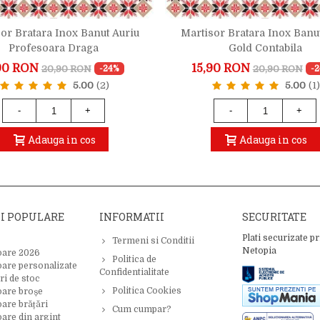
or Bratara Inox Banut Auriu
Martisor Bratara Inox Banu
Profesoara Draga
Gold Contabila
90 RON
15,90 RON
20,90 RON
20,90 RON
-24%
-
5.00
(2)
5.00
(1)
-
+
-
+
Adauga in cos
Adauga in cos
II POPULARE
INFORMATII
SECURITATE
Plati securizate pr
Termeni si Conditii
Netopia
oare 2026
Politica de
oare personalizate
Confidentialitate
ri de stoc
Politica Cookies
oare broșe
are brățări
Cum cumpar?
are din argint