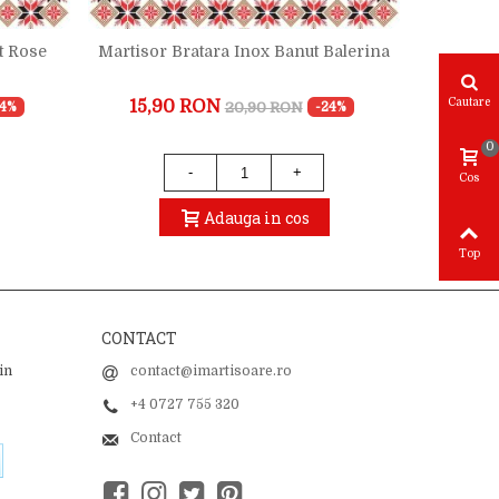
t Rose
Martisor Bratara Inox Banut Balerina
Martisor 
A
Cautare
15,90 RON
22,
20,90 RON
24%
-24%
0
-
+
Cos
Adauga in cos
Top
CONTACT
in
contact@imartisoare.ro
+4 0727 755 320
Contact