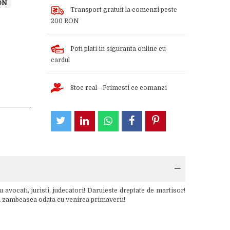
ON
Transport gratuit la comenzi peste
200 RON
Poti plati in siguranta online cu
cardul
Stoc real - Primesti ce comanzi
vocati, juristi, judecatori! Daruieste dreptate de martisor!
 sa zambeasca odata cu venirea primaverii!