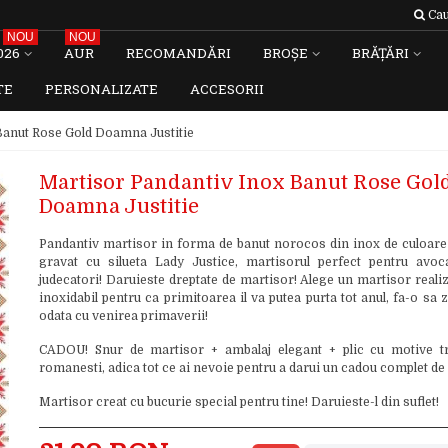
Cau
NOU
NOU
026
AUR
RECOMANDĂRI
BROȘE
BRĂȚĂRI
TE
PERSONALIZATE
ACCESORII
Banut Rose Gold Doamna Justitie
Martisor Pandantiv Inox Banut Rose Gol
Doamna Justitie
Pandantiv martisor in forma de banut norocos din inox de culoare
gravat cu silueta Lady Justice, martisorul perfect pentru avocati
judecatori! Daruieste dreptate de martisor! Alege un martisor realiz
inoxidabil pentru ca primitoarea il va putea purta tot anul, fa-o s
odata cu venirea primaverii!
CADOU! Snur de martisor + ambalaj elegant + plic cu motive tr
romanesti, adica tot ce ai nevoie pentru a darui un cadou complet de
Martisor creat cu bucurie special pentru tine! Daruieste-l din suflet!