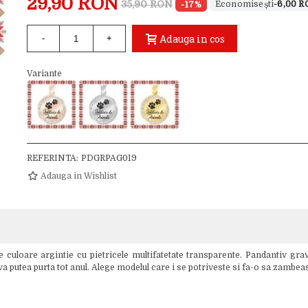
29,90 RON
35,90 RON
-17%
-6,00 
Adauga in cos
-
+
Variante
REFERINTA:
PDGRPAG019
Adauga in Wishlist
loare argintie cu pietricele multifatetate transparente. Pandantiv gravat
 va putea purta tot anul. Alege modelul care i se potriveste si fa-o sa zambe