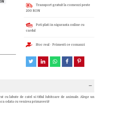
RON
Transport gratuit la comenzi peste
200 RON
Poti plati in siguranta online cu
cardul
Stoc real - Primesti ce comanzi
 cu labute de catel si titlul Iubitoare de animale. Alege un
asca odata cu venirea primaverii!