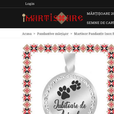
Login
MĂRȚIȘOARE 2
SEMNE DE CAR
Acasa
>
Pandantive mărțișor
>
Martisor Pandantiv Inox B