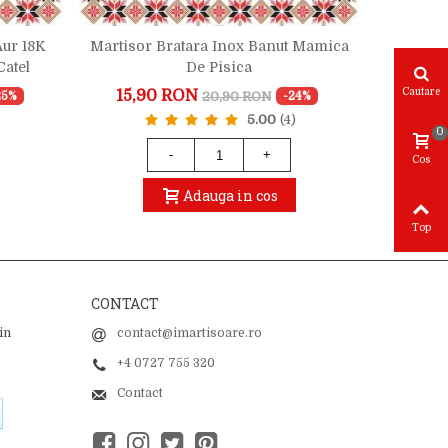
Aur 18K
Martisor Bratara Inox Banut Mamica
Martisor 
atel
De Pisica
R
Cautare
15,90 RON
20,90 RON
25%
-24%
22,
5.00
(4)
0
-
+
Cos
Adauga in cos
Top
CONTACT
in
contact@imartisoare.ro
+4 0727 755 320
Contact