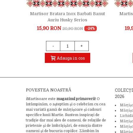
 Infinit
Martisor Bratara Inox Barbati Banut
Martis
Auriu Husky Serios
15,90 RON
19,
20,90 RON
39%
-24%
1)
-
+
Adauga in cos
COLECȚ
POVESTEA NOASTRĂ
2026
iMartisoare este
magazinul primăverii
! O
întâmpinăm, o așteptăm și o celebrăm cu cea
Mărțiș
mai variată gamă de mărțișoare și cadouri
Mărțiș
specifice lunii Martie. Suntem inspirați de
Lichidă
tradiție dar mai ales de oameni, de relațiile de
Mărțiș
prietenie și de îmbrățișări, de emoția dintre
Mărțișo
oameni și de bucuria copiilor. Zâmbim în
Mărțișo