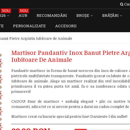
Cau
NOU
NOU
026
AUR
RECOMANDĂRI
BROȘE
BRĂȚĂRI
TE
PERSONALIZATE
ACCESORII
anut Pietre Argintiu Iubitoare de Animale
Martisor Pandantiv Inox Banut Pietre Ar
Iubitoare De Animale
Pandantiv martisor in forma de banut norocos din inox de culoare a
pietricele multifatetate transparente. Pandantiv gravat cu labute de cate
Iubitoare de animale. Alege un martisor realizat din otel inoxidabi
primitoarea il va putea purta tot anul, fa-o sa zambeasca odata 
primaverii!
CADOU! Snur de martisor + ambalaj elegant + plic cu motive tr
romanesti, adica tot ce ai nevoie pentru a darui un cadou complet de
Martisor creat cu bucurie special pentru tine! Daruieste-l din suflet!