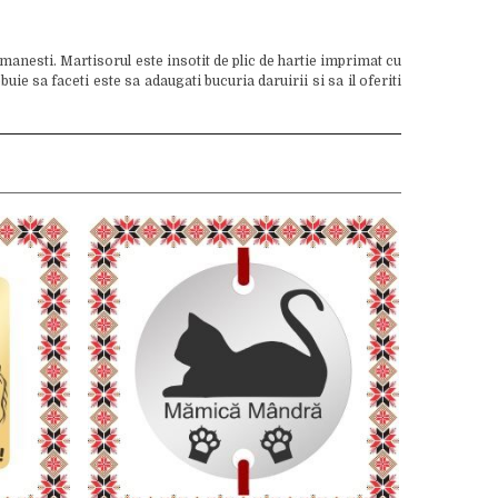
manesti. Martisorul este insotit de plic de hartie imprimat cu
e sa faceti este sa adaugati bucuria daruirii si sa il oferiti
Sto