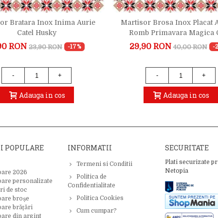
or Bratara Inox Inima Aurie
Martisor Brosa Inox Placat 
Catel Husky
Romb Primavara Magica C
90 RON
29,90 RON
23,90 RON
40,00 RON
-17%
-
-
+
-
+
Adauga in cos
Adauga in cos
II POPULARE
INFORMATII
SECURITATE
Plati securizate pr
Termeni si Conditii
Netopia
oare 2026
Politica de
oare personalizate
Confidentialitate
ri de stoc
Politica Cookies
oare broșe
are brățări
Cum cumpar?
are din argint