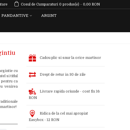
tare
Cosul de Cumparaturi
0
produs(e)
-
0,00 RON
PANDANTIVE
ARGINT
gintiu
Cadou plic si snur la orice martisor
rgintie cu
Drept de retur in 30 de zile
l si titlul
l pentru ca
cu venirea
Livrare rapida oriunde - cost fix 16
RON
aditionale
 martisor!
Ridica de la cel mai apropiat
Easybox - 12 RON