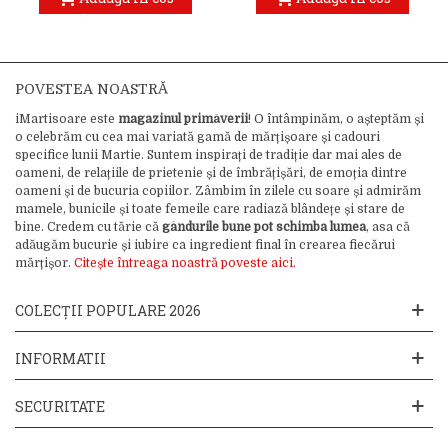
POVESTEA NOASTRĂ
iMartisoare este
magazinul primăverii
! O întâmpinăm, o așteptăm și
o celebrăm cu cea mai variată gamă de mărțișoare și cadouri
specifice lunii Martie. Suntem inspirați de tradiție dar mai ales de
oameni, de relațiile de prietenie și de îmbrățișări, de emoția dintre
oameni și de bucuria copiilor. Zâmbim în zilele cu soare și admirăm
mamele, bunicile și toate femeile care radiază blândețe și stare de
bine. Credem cu tărie că
gândurile bune pot schimba lumea
, asa că
adăugăm bucurie și iubire ca ingredient final în crearea fiecărui
mărțișor.
Citește întreaga noastră poveste aici.
COLECȚII POPULARE 2026
INFORMATII
SECURITATE