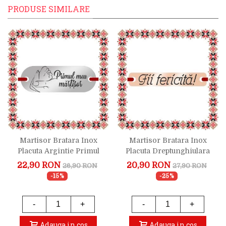
PRODUSE SIMILARE
Martisor Bratara Inox
Martisor Bratara Inox
Placuta Argintie Primul
Placuta Dreptunghiulara
Meu Martisor
Rose Gold Fii Fericita
22,90 RON
20,90 RON
26,90 RON
27,90 RON
-15%
-25%
-
+
-
+
Adauga in cos
Adauga in cos