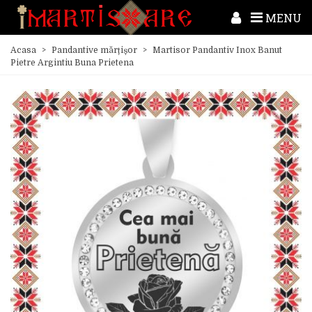
MENU
Acasa
>
Pandantive mărțișor
>
Martisor Pandantiv Inox Banut
Pietre Argintiu Buna Prietena