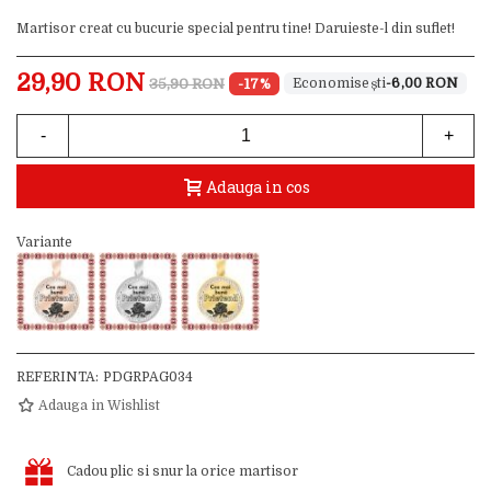
Martisor creat cu bucurie special pentru tine! Daruieste-l din suflet!
29,90 RON
35,90 RON
-17%
-6,00 RON
-
+
Adauga in cos
Variante
REFERINTA:
PDGRPAG034
Adauga in Wishlist
Cadou plic si snur la orice martisor