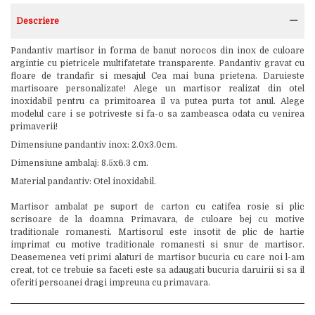
Descriere
Pandantiv martisor in forma de banut norocos din inox de culoare
argintie cu pietricele multifatetate transparente. Pandantiv gravat cu
floare de trandafir si mesajul Cea mai buna prietena. Daruieste
martisoare personalizate! Alege un martisor realizat din otel
inoxidabil pentru ca primitoarea il va putea purta tot anul. Alege
modelul care i se potriveste si fa-o sa zambeasca odata cu venirea
primaverii!
Dimensiune pandantiv inox: 2.0x3.0cm.
Dimensiune ambalaj: 8.5x6.3 cm.
Material pandantiv: Otel inoxidabil.
Martisor ambalat pe suport de carton cu catifea rosie si plic
scrisoare de la doamna Primavara, de culoare bej cu motive
traditionale romanesti. Martisorul este insotit de plic de hartie
imprimat cu motive traditionale romanesti si snur de martisor.
Deasemenea veti primi alaturi de martisor bucuria cu care noi l-am
creat, tot ce trebuie sa faceti este sa adaugati bucuria daruirii si sa il
oferiti persoanei dragi impreuna cu primavara.