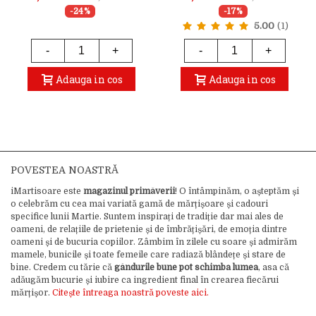
-24%
-17%
5.00
(1)
-
+
-
+
Adauga in cos
Adauga in cos
POVESTEA NOASTRĂ
iMartisoare este
magazinul primăverii
! O întâmpinăm, o așteptăm și
o celebrăm cu cea mai variată gamă de mărțișoare și cadouri
specifice lunii Martie. Suntem inspirați de tradiție dar mai ales de
oameni, de relațiile de prietenie și de îmbrățișări, de emoția dintre
oameni și de bucuria copiilor. Zâmbim în zilele cu soare și admirăm
mamele, bunicile și toate femeile care radiază blândețe și stare de
bine. Credem cu tărie că
gândurile bune pot schimba lumea
, asa că
adăugăm bucurie și iubire ca ingredient final în crearea fiecărui
mărțișor.
Citește întreaga noastră poveste aici.