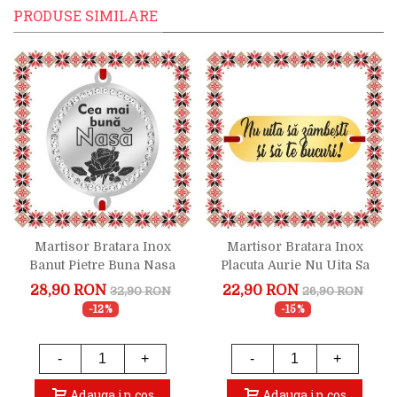
PRODUSE SIMILARE
Martisor Bratara Inox
Martisor Bratara Inox
Banut Pietre Buna Nasa
Placuta Aurie Nu Uita Sa
Argintiu
Zambesti
28,90 RON
22,90 RON
32,90 RON
26,90 RON
-12%
-15%
-
+
-
+
Adauga in cos
Adauga in cos