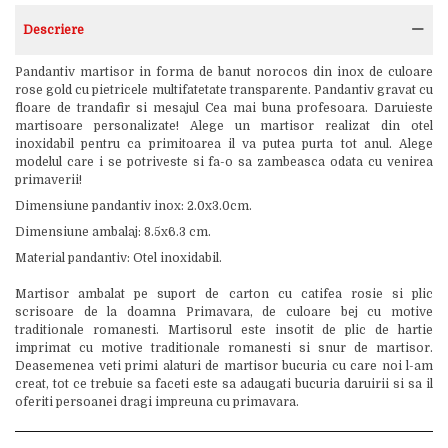
Descriere
Pandantiv martisor in forma de banut norocos din inox de culoare
rose gold cu pietricele multifatetate transparente. Pandantiv gravat cu
floare de trandafir si mesajul Cea mai buna profesoara. Daruieste
martisoare personalizate! Alege un martisor realizat din otel
inoxidabil pentru ca primitoarea il va putea purta tot anul. Alege
modelul care i se potriveste si fa-o sa zambeasca odata cu venirea
primaverii!
Dimensiune pandantiv inox: 2.0x3.0cm.
Dimensiune ambalaj: 8.5x6.3 cm.
Material pandantiv: Otel inoxidabil.
Martisor ambalat pe suport de carton cu catifea rosie si plic
scrisoare de la doamna Primavara, de culoare bej cu motive
traditionale romanesti. Martisorul este insotit de plic de hartie
imprimat cu motive traditionale romanesti si snur de martisor.
Deasemenea veti primi alaturi de martisor bucuria cu care noi l-am
creat, tot ce trebuie sa faceti este sa adaugati bucuria daruirii si sa il
oferiti persoanei dragi impreuna cu primavara.