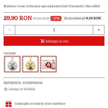
Martisor creat cu bucurie special pentru tine! Daruieste-l din suflet!
29,90 RON
35,90 RON
-17%
-6,00 RON
-
+
Adauga in cos
Variante
REFERINTA:
PDGRPRG036
Adauga in Wishlist
Cadou plic si snur la orice martisor