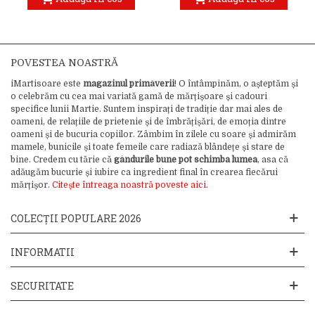
POVESTEA NOASTRĂ
iMartisoare este
magazinul primăverii
! O întâmpinăm, o așteptăm și
o celebrăm cu cea mai variată gamă de mărțișoare și cadouri
specifice lunii Martie. Suntem inspirați de tradiție dar mai ales de
oameni, de relațiile de prietenie și de îmbrățișări, de emoția dintre
oameni și de bucuria copiilor. Zâmbim în zilele cu soare și admirăm
mamele, bunicile și toate femeile care radiază blândețe și stare de
bine. Credem cu tărie că
gândurile bune pot schimba lumea
, asa că
adăugăm bucurie și iubire ca ingredient final în crearea fiecărui
mărțișor.
Citește întreaga noastră poveste aici.
COLECȚII POPULARE 2026
INFORMATII
SECURITATE