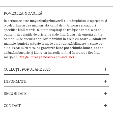
POVESTEA NOASTRĂ
iMartisoare este
magazinul primăverii
! O întâmpinăm, o așteptăm și
o celebrăm cu cea mai variată gamă de mărțișoare și cadouri
specifice lunii Martie. Suntem inspirați de tradiție dar mai ales de
oameni, de relațiile de prietenie și de îmbrățișări, de emoția dintre
oameni și de bucuria copiilor. Zâmbim în zilele cu soare și admirăm
mamele, bunicile și toate femeile care radiază blândețe și stare de
bine. Credem cu tărie că
gândurile bune pot schimba lumea
, asa că
adăugăm bucurie și iubire ca ingredient final în crearea fiecărui
mărțișor.
Citește întreaga noastră poveste aici.
COLECȚII POPULARE 2026
INFORMATII
SECURITATE
CONTACT