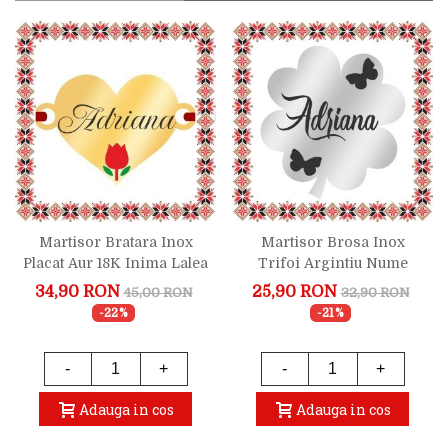
Martisor Bratara Inox
Martisor Brosa Inox
Placat Aur 18K Inima Lalea
Trifoi Argintiu Nume
Nume Adriana
Adriana
34,90 RON
25,90 RON
45,00 RON
32,90 RON
-22%
-21%
-
+
-
+
Adauga in cos
Adauga in cos