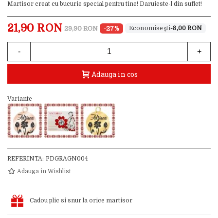
Martisor creat cu bucurie special pentru tine! Daruieste-l din suflet!
21,90 RON
29,90 RON
-27%
-8,00 RON
-
+
Adauga in cos
Variante
REFERINTA:
PDGRAGN004
Adauga in Wishlist
Cadou plic si snur la orice martisor