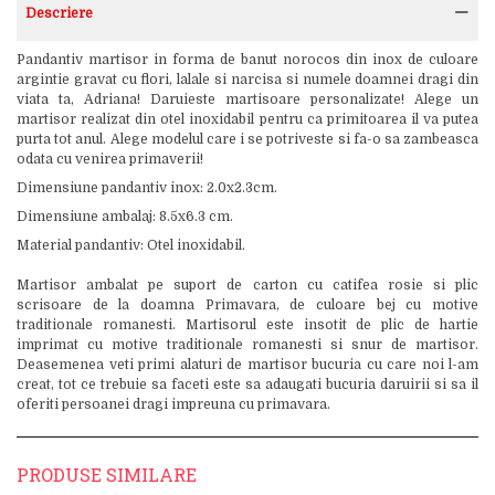
Descriere
Pandantiv martisor in forma de banut norocos din inox de culoare
argintie gravat cu flori, lalale si narcisa si numele doamnei dragi din
viata ta, Adriana! Daruieste martisoare personalizate! Alege un
martisor realizat din otel inoxidabil pentru ca primitoarea il va putea
purta tot anul. Alege modelul care i se potriveste si fa-o sa zambeasca
odata cu venirea primaverii!
Dimensiune pandantiv inox: 2.0x2.3cm.
Dimensiune ambalaj: 8.5x6.3 cm.
Material pandantiv: Otel inoxidabil.
Martisor ambalat pe suport de carton cu catifea rosie si plic
scrisoare de la doamna Primavara, de culoare bej cu motive
traditionale romanesti. Martisorul este insotit de plic de hartie
imprimat cu motive traditionale romanesti si snur de martisor.
Deasemenea veti primi alaturi de martisor bucuria cu care noi l-am
creat, tot ce trebuie sa faceti este sa adaugati bucuria daruirii si sa il
oferiti persoanei dragi impreuna cu primavara.
PRODUSE SIMILARE