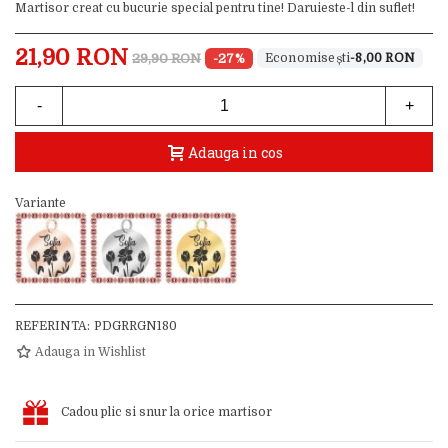
Martisor creat cu bucurie special pentru tine! Daruieste-l din suflet!
21,90 RON
29,90 RON
-27%
-8,00 RON
-
+
Adauga in cos
Variante
REFERINTA:
PDGRRGN180
Adauga in Wishlist
Cadou plic si snur la orice martisor