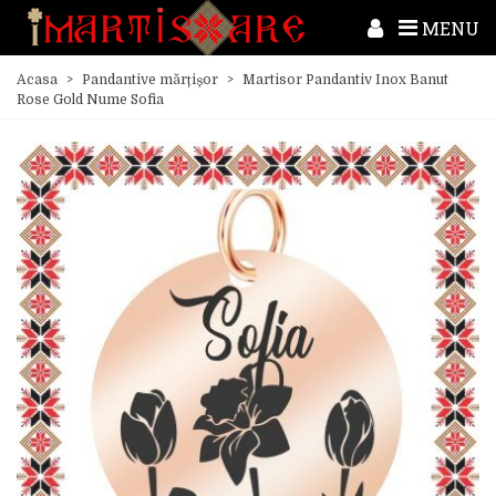
MENU
Acasa
>
Pandantive mărțișor
>
Martisor Pandantiv Inox Banut
Rose Gold Nume Sofia