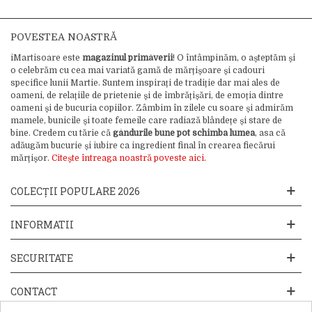
POVESTEA NOASTRĂ
iMartisoare este
magazinul primăverii
! O întâmpinăm, o așteptăm și
o celebrăm cu cea mai variată gamă de mărțișoare și cadouri
specifice lunii Martie. Suntem inspirați de tradiție dar mai ales de
oameni, de relațiile de prietenie și de îmbrățișări, de emoția dintre
oameni și de bucuria copiilor. Zâmbim în zilele cu soare și admirăm
mamele, bunicile și toate femeile care radiază blândețe și stare de
bine. Credem cu tărie că
gândurile bune pot schimba lumea
, asa că
adăugăm bucurie și iubire ca ingredient final în crearea fiecărui
mărțișor.
Citește întreaga noastră poveste aici.
COLECȚII POPULARE 2026
INFORMATII
SECURITATE
CONTACT