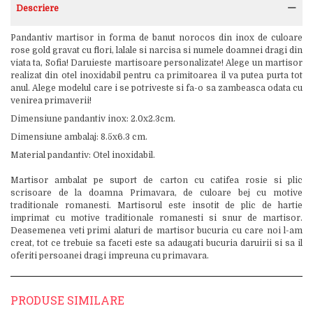
Descriere
Pandantiv martisor in forma de banut norocos din inox de culoare
rose gold gravat cu flori, lalale si narcisa si numele doamnei dragi din
viata ta, Sofia! Daruieste martisoare personalizate! Alege un martisor
realizat din otel inoxidabil pentru ca primitoarea il va putea purta tot
anul. Alege modelul care i se potriveste si fa-o sa zambeasca odata cu
venirea primaverii!
Dimensiune pandantiv inox: 2.0x2.3cm.
Dimensiune ambalaj: 8.5x6.3 cm.
Material pandantiv: Otel inoxidabil.
Martisor ambalat pe suport de carton cu catifea rosie si plic
scrisoare de la doamna Primavara, de culoare bej cu motive
traditionale romanesti. Martisorul este insotit de plic de hartie
imprimat cu motive traditionale romanesti si snur de martisor.
Deasemenea veti primi alaturi de martisor bucuria cu care noi l-am
creat, tot ce trebuie sa faceti este sa adaugati bucuria daruirii si sa il
oferiti persoanei dragi impreuna cu primavara.
PRODUSE SIMILARE