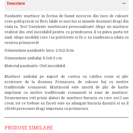
Descriere
Pandantiv martisor in forma de banut norocos din inox de culoare
rose gold gravat cu flori, lalale si narcisa si numele doamnei dragi din
viata ta, Teo! Daruieste martisoare personalizate! Alege un martisor
realizat din otel inoxidabil pentru ca primitoarea il va putea purta tot
anul. Alege modelul care i se potriveste si fa-o sa zambeasca odata cu
venirea primaverii!
Dimensiune pandantiv inox: 2.0x2.3cm.
Dimensiune ambalaj: 8.5x6.3 cm.
Material pandantiv: Otel inoxidabil.
Martisor ambalat pe suport de carton cu catifea rosie si plic
scrisoare de la doamna Primavara, de culoare bej cu motive
traditionale romanesti. Martisorul este insotit de plic de hartie
imprimat cu motive traditionale romanesti si snur de martisor.
Deasemenea veti primi alaturi de martisor bucuria cu care noi l-am
creat, tot ce trebuie sa faceti este sa adaugati bucuria daruirii si sa il
oferiti persoanei dragi impreuna cu primavara.
PRODUSE SIMILARE