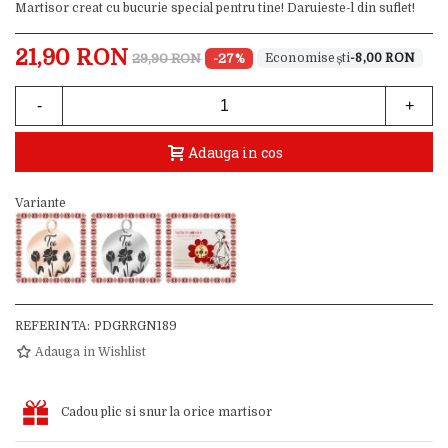
Martisor creat cu bucurie special pentru tine! Daruieste-l din suflet!
21,90 RON
29,90 RON
-27%
-8,00 RON
-
+
Adauga in cos
Variante
REFERINTA:
PDGRRGN189
Adauga in Wishlist
Cadou plic si snur la orice martisor