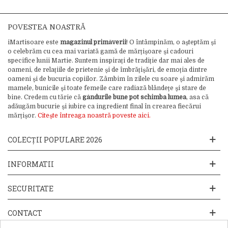
POVESTEA NOASTRĂ
iMartisoare este
magazinul primăverii
! O întâmpinăm, o așteptăm și
o celebrăm cu cea mai variată gamă de mărțișoare și cadouri
specifice lunii Martie. Suntem inspirați de tradiție dar mai ales de
oameni, de relațiile de prietenie și de îmbrățișări, de emoția dintre
oameni și de bucuria copiilor. Zâmbim în zilele cu soare și admirăm
mamele, bunicile și toate femeile care radiază blândețe și stare de
bine. Credem cu tărie că
gândurile bune pot schimba lumea
, asa că
adăugăm bucurie și iubire ca ingredient final în crearea fiecărui
mărțișor.
Citește întreaga noastră poveste aici.
COLECȚII POPULARE 2026
INFORMATII
SECURITATE
CONTACT