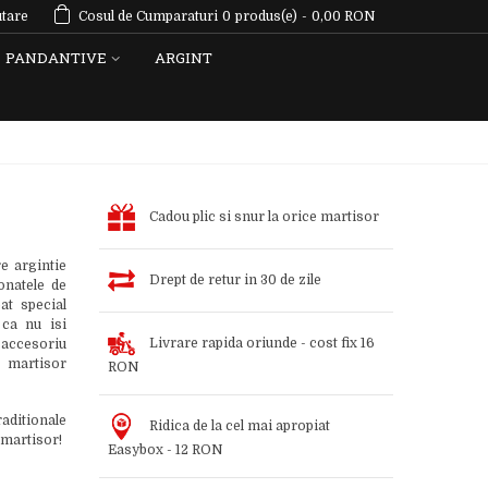
tare
Cosul de Cumparaturi
0
produs(e)
-
0,00 RON
PANDANTIVE
ARGINT
Cadou plic si snur la orice martisor
e argintie
Drept de retur in 30 de zile
onatele de
at special
 ca nu isi
Livrare rapida oriunde - cost fix 16
a accesoriu
n martisor
RON
aditionale
Ridica de la cel mai apropiat
 martisor!
Easybox - 12 RON