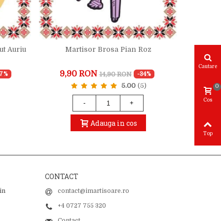
ut Auriu
Martisor Brosa Pian Roz
Martisor
Cautare
9,90 RON
21,9
14,90 RON
27%
-34%
5.00
(5)
0
Cos
-
+
Adauga in cos
Top
CONTACT
in
contact@imartisoare.ro
+4 0727 755 320
Contact