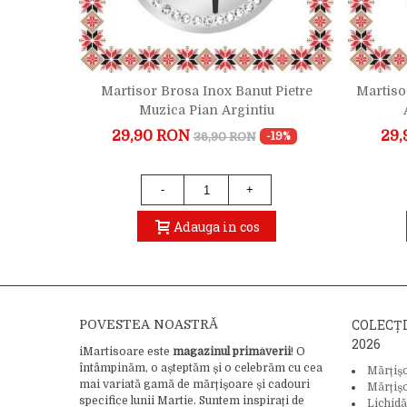
 Pietre
Martisor Brosa Inox Banut Pietre
Martiso
 Auriu
Muzica Pian Argintiu
29,90 RON
29,
36,90 RON
-19%
-19%
-
+
Adauga in cos
COLECȚ
POVESTEA NOASTRĂ
2026
iMartisoare este
magazinul primăverii
! O
întâmpinăm, o așteptăm și o celebrăm cu cea
Mărțiș
mai variată gamă de mărțișoare și cadouri
Mărțiș
specifice lunii Martie. Suntem inspirați de
Lichidă