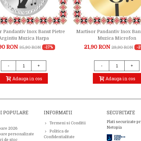
r Pandantiv Inox Banut Pietre
Martisor Pandantiv Inox Ban
Argintiu Muzica Harpa
Muzica Microfon
90 RON
21,90 RON
35,90 RON
29,90 RON
-17%
-
-
+
-
+
Adauga in cos
Adauga in cos
II POPULARE
INFORMATII
SECURITATE
Plati securizate pr
Termeni si Conditii
Netopia
oare 2026
Politica de
oare personalizate
Confidentialitate
ri de stoc