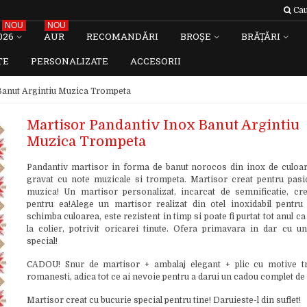
Cau
NOU
NOU
026
AUR
RECOMANDĂRI
BROȘE
BRĂȚĂRI
TE
PERSONALIZATE
ACCESORII
Banut Argintiu Muzica Trompeta
Martisor Pandantiv Inox Banut Argintiu
Muzica Trompeta
Pandantiv martisor in forma de banut norocos din inox de culoar
gravat cu note muzicale si trompeta. Martisor creat pentru pasi
muzica! Un martisor personalizat, incarcat de semnificatie, cre
pentru ea!Alege un martisor realizat din otel inoxidabil pentru
schimba culoarea, este rezistent in timp si poate fi purtat tot anul c
la colier, potrivit oricarei tinute. Ofera primavara in dar cu u
special!
CADOU! Snur de martisor + ambalaj elegant + plic cu motive tr
romanesti, adica tot ce ai nevoie pentru a darui un cadou complet de
Martisor creat cu bucurie special pentru tine! Daruieste-l din suflet!