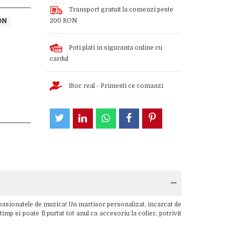
Transport gratuit la comenzi peste
200 RON
ON
Poti plati in siguranta online cu
cardul
Stoc real - Primesti ce comanzi
pasionatele de muzica! Un martisor personalizat, incarcat de
mp si poate fi purtat tot anul ca accesoriu la colier, potrivit