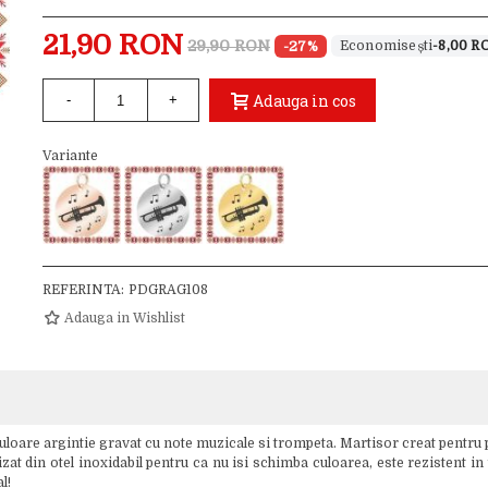
21,90 RON
29,90 RON
-27%
-8,00 R
Adauga in cos
-
+
Variante
REFERINTA:
PDGRAG108
Adauga in Wishlist
loare argintie gravat cu note muzicale si trompeta. Martisor creat pentru 
at din otel inoxidabil pentru ca nu isi schimba culoarea, este rezistent in ti
l!