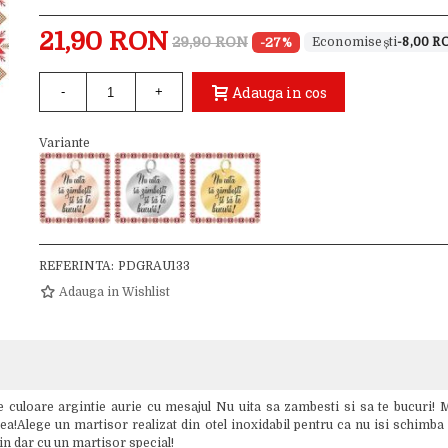
21,90 RON
29,90 RON
-27%
-8,00 R
Adauga in cos
-
+
Variante
REFERINTA:
PDGRAU133
Adauga in Wishlist
culoare argintie aurie cu mesajul Nu uita sa zambesti si sa te bucuri! M
ea!Alege un martisor realizat din otel inoxidabil pentru ca nu isi schimba c
 in dar cu un martisor special!