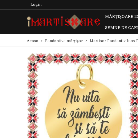
Login
MĂRȚIȘOARE 2
SEMNE DE CAR
Acasa
>
Pandantive mărțișor
>
Martisor Pandantiv Inox B