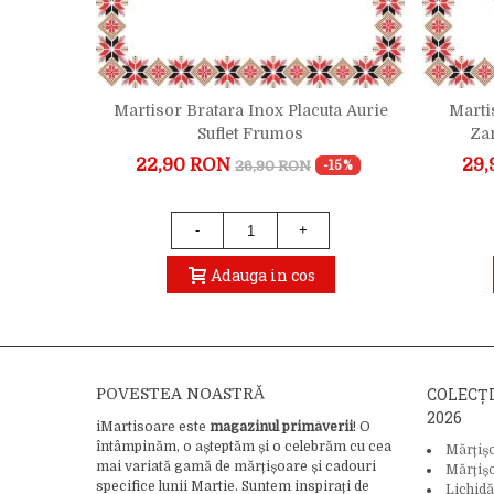
 Pietre
Martisor Bratara Inox Placuta Aurie
Marti
tiu
Suflet Frumos
Za
22,90 RON
29,
26,90 RON
-19%
-15%
-
+
Adauga in cos
COLECȚ
POVESTEA NOASTRĂ
2026
iMartisoare este
magazinul primăverii
! O
întâmpinăm, o așteptăm și o celebrăm cu cea
Mărțiș
mai variată gamă de mărțișoare și cadouri
Mărțiș
specifice lunii Martie. Suntem inspirați de
Lichidă