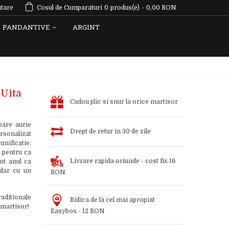
tare
Cosul de Cumparaturi
0
produs(e)
-
0,00 RON
PANDANTIVE
ARGINT
 Uita
Cadou plic si snur la orice martisor
oare aurie
Drept de retur in 30 de zile
rsonalizat
nificatie,
l pentru ca
Livrare rapida oriunde - cost fix 16
tot anul ca
 dar cu un
RON
aditionale
Ridica de la cel mai apropiat
 martisor!
Easybox - 12 RON