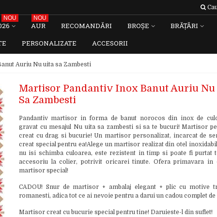
Cau
NOU
NOU
026
AUR
RECOMANDĂRI
BROȘE
BRĂȚĂRI
TE
PERSONALIZATE
ACCESORII
anut Auriu Nu uita sa Zambesti
Martisor Pandantiv Inox Banut Auriu Nu
Sa Zambesti
Pandantiv martisor in forma de banut norocos din inox de cul
gravat cu mesajul Nu uita sa zambesti si sa te bucuri! Martisor pe
creat cu drag si bucurie! Un martisor personalizat, incarcat de sem
creat special pentru ea!Alege un martisor realizat din otel inoxidabi
nu isi schimba culoarea, este rezistent in timp si poate fi purtat 
accesoriu la colier, potrivit oricarei tinute. Ofera primavara in
martisor special!
CADOU! Snur de martisor + ambalaj elegant + plic cu motive tr
romanesti, adica tot ce ai nevoie pentru a darui un cadou complet de
Martisor creat cu bucurie special pentru tine! Daruieste-l din suflet!