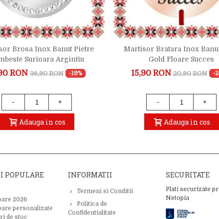
sor Brosa Inox Banut Pietre
Martisor Bratara Inox Banu
mbeste Surioara Argintiu
Gold Floare Succes
90 RON
15,90 RON
36,90 RON
20,90 RON
-19%
-
-
+
-
+
Adauga in cos
Adauga in cos
II POPULARE
INFORMATII
SECURITATE
Plati securizate pr
Termeni si Conditii
Netopia
oare 2026
Politica de
oare personalizate
Confidentialitate
ri de stoc