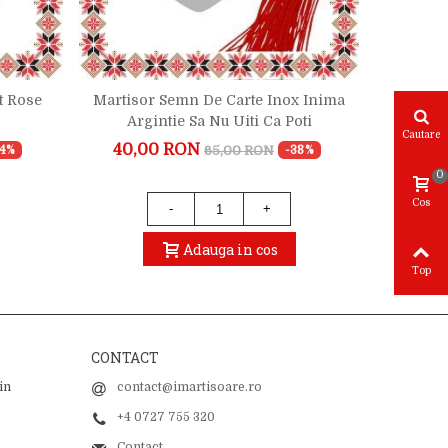
t Rose
Martisor Semn De Carte Inox Inima
Martisor
Argintie Sa Nu Uiti Ca Poti
Cautare
40,00 RON
22,
65,00 RON
24%
-38%
0
Cos
-
+
Adauga in cos
Top
CONTACT
in
contact@imartisoare.ro
+4 0727 755 320
Contact