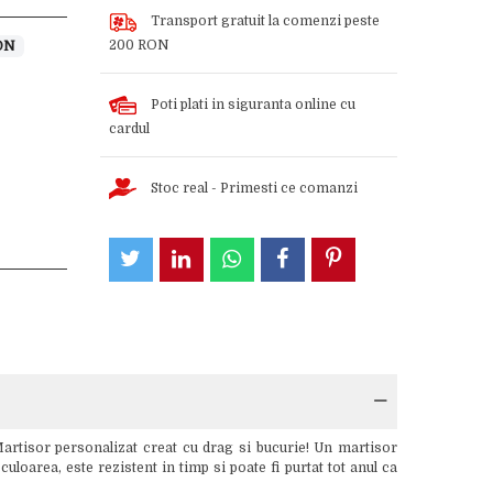
Transport gratuit la comenzi peste
200 RON
ON
Poti plati in siguranta online cu
cardul
Stoc real - Primesti ce comanzi
artisor personalizat creat cu drag si bucurie! Un martisor
uloarea, este rezistent in timp si poate fi purtat tot anul ca