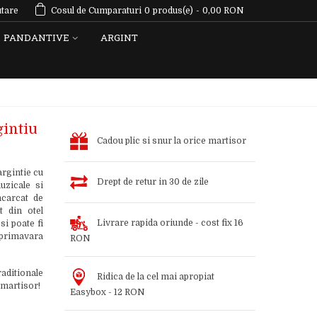
tare
Cosul de Cumparaturi
0
produs(e)
-
0,00 RON
PANDANTIVE
ARGINT
gintiu
Cadou plic si snur la orice martisor
rgintie cu
Drept de retur in 30 de zile
uzicale si
ncarcat de
t din otel
Livrare rapida oriunde - cost fix 16
si poate fi
a primavara
RON
aditionale
Ridica de la cel mai apropiat
 martisor!
Easybox - 12 RON