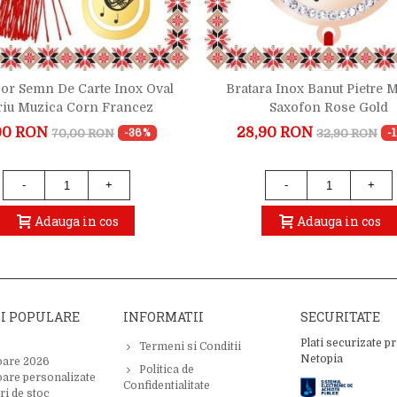
or Semn De Carte Inox Oval
Bratara Inox Banut Pietre 
riu Muzica Corn Francez
Saxofon Rose Gold
00 RON
28,90 RON
70,00 RON
32,90 RON
-36%
-
-
+
-
+
Adauga in cos
Adauga in cos
II POPULARE
INFORMATII
SECURITATE
Plati securizate pr
Termeni si Conditii
Netopia
oare 2026
Politica de
oare personalizate
Confidentialitate
ri de stoc