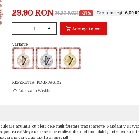
29,90 RON
35,90 RON
-17%
-6,00 
Adauga in cos
-
+
Variante
REFERINTA:
PDGRPAG102
Adauga in Wishlist
uloare argintie cu pietricele multifatetate transparente. Pandantiv gravat
l pentru ea!Alege un martisor realizat din otel inoxidabil pentru ca nu isi s
rimavara in dar cu un martisor special!