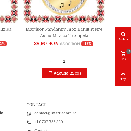
Sto
Muzica
Martisor Pandantiv Inox Banut Pietre
Martisor
Auriu Muzica Trompeta
Ro
Cautare
29,90 RON
35,90 RON
12%
-17%
20,
0
Cos
-
+
Adauga in cos
Top
CONTACT
in
contact@imartisoare.ro
+4 0727 755 320
Contact