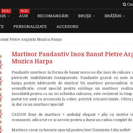
Cau
NOU
NOU
026
AUR
RECOMANDĂRI
BROȘE
BRĂȚĂRI
TE
PERSONALIZATE
ACCESORII
Banut Pietre Argintiu Muzica Harpa
Martisor Pandantiv Inox Banut Pietre Ar
Muzica Harpa
Pandantiv martisor in forma de banut norocos din inox de culoare a
pietricele multifatetate transparente. Pandantiv gravat cu note m
harpa pentru iubitoarele de muzica! Un martisor personalizat, i
semnificatie, creat special pentru ea!Alege un martisor realiza
inoxidabil pentru ca nu isi schimba culoarea, este rezistent in timp 
purtat tot anul ca accesoriu la colier, potrivit oricarei tinute. Ofer
in dar cu un martisor special!
CADOU! Snur de martisor + ambalaj elegant + plic cu motive tr
romanesti, adica tot ce ai nevoie pentru a darui un cadou complet de
Martisor creat cu bucurie special pentru tine! Daruieste-l din suflet!