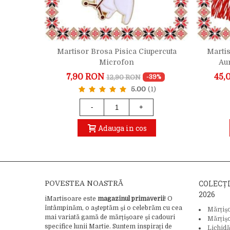
ti Banut
Martisor Brosa Pisica Ciupercuta
Martis
Microfon
Au
7,90 RON
45,
12,90 RON
-24%
-39%
5.00
(1)
-
+
Adauga in cos
COLECȚ
POVESTEA NOASTRĂ
2026
iMartisoare este
magazinul primăverii
! O
întâmpinăm, o așteptăm și o celebrăm cu cea
Mărțiș
mai variată gamă de mărțișoare și cadouri
Mărțiș
specifice lunii Martie. Suntem inspirați de
Lichidă