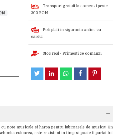
Transport gratuit la comenzi peste
200 RON
RON
Poti plati in siguranta online cu
cardul
Stoc real - Primesti ce comanzi
 cu note muzicale si harpa pentru iubitoarele de muzica! Un
chimba culoarea, este rezistent in timp si poate fi purtat tot