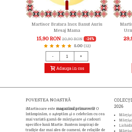
ox Inima
Martisor Bratara Inox Banut Auriu
Marti
Moasa
Mesaj Mama
Urm
15,90 RON
29,
20,90 RON
-38%
-24%
5.00
(12)
-
+
Adauga in cos
COLECȚ
POVESTEA NOASTRĂ
2026
iMartisoare este
magazinul primăverii
! O
întâmpinăm, o așteptăm și o celebrăm cu cea
Mărțiș
mai variată gamă de mărțișoare și cadouri
Mărțiș
specifice lunii Martie. Suntem inspirați de
Lichidă
tradiție dar mai ales de oameni, de relațiile de
Mărțiș