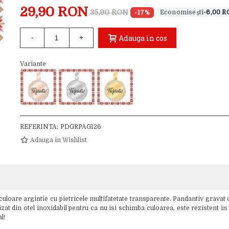
29,90 RON
35,90 RON
-17%
-6,00 
Adauga in cos
-
+
Variante
REFERINTA:
PDGRPAG126
Adauga in Wishlist
oare argintie cu pietricele multifatetate transparente. Pandantiv gravat c
at din otel inoxidabil pentru ca nu isi schimba culoarea, este rezistent in ti
l!