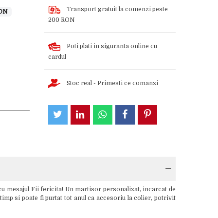
Transport gratuit la comenzi peste
RON
200 RON
Poti plati in siguranta online cu
cardul
Stoc real - Primesti ce comanzi
u mesajul Fii fericita! Un martisor personalizat, incarcat de
mp si poate fi purtat tot anul ca accesoriu la colier, potrivit