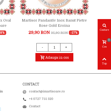
x Oval
Martisor Pandantiv Inox Banut Pietre
Martisor
oare
Rose Gold Eroina
Cautare
29,90 RON
21,9
35,90 RON
38%
-17%
0
Cos
-
+
Adauga in cos
Top
CONTACT
in
contact@imartisoare.ro
+4 0727 755 320
Contact