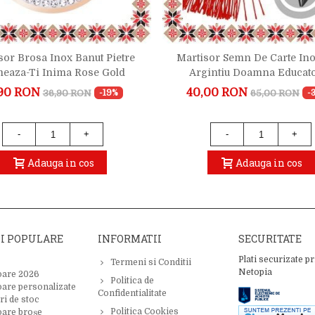
sor Brosa Inox Banut Pietre
Martisor Semn De Carte Ino
eaza-Ti Inima Rose Gold
Argintiu Doamna Educat
90 RON
40,00 RON
36,90 RON
65,00 RON
-19%
-
-
+
-
+
Adauga in cos
Adauga in cos
II POPULARE
INFORMATII
SECURITATE
Plati securizate pr
Termeni si Conditii
Netopia
oare 2026
Politica de
oare personalizate
Confidentialitate
ri de stoc
Politica Cookies
oare broșe