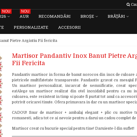
Cau
NOU
NOU
026
AUR
RECOMANDĂRI
BROȘE
BRĂȚĂRI
TE
PERSONALIZATE
ACCESORII
nut Pietre Argintiu Fii fericita
Martisor Pandantiv Inox Banut Pietre Ar
Fii Fericita
Pandantiv martisor in forma de banut norocos din inox de culoare a
pietricele multifatetate transparente. Pandantiv gravat cu mesajul Fi
Un martisor personalizat, incarcat de semnificatie, creat spec
ea!Alege un martisor realizat din otel inoxidabil pentru ca nu i
culoarea, este rezistent in timp si poate fi purtat tot anul ca accesoriu
potrivit oricarei tinute. Ofera primavara in dar cu un martisor specia
CADOU! Snur de martisor + ambalaj elegant + plic cu motive tr
romanesti, adica tot ce ai nevoie pentru a darui un cadou complet de
Martisor creat cu bucurie special pentru tine! Daruieste-l din suflet!