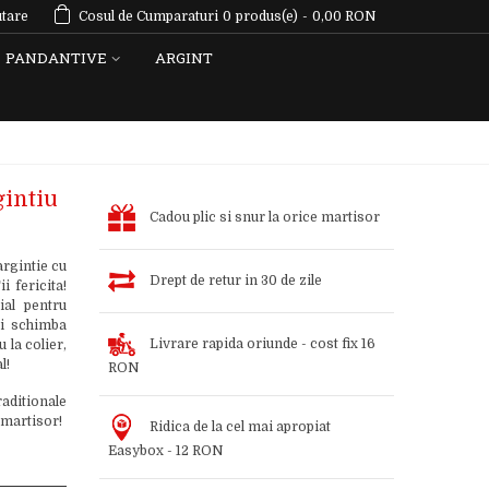
tare
Cosul de Cumparaturi
0
produs(e)
-
0,00 RON
PANDANTIVE
ARGINT
gintiu
Cadou plic si snur la orice martisor
rgintie cu
Drept de retur in 30 de zile
i fericita!
ial pentru
si schimba
Livrare rapida oriunde - cost fix 16
 la colier,
l!
RON
aditionale
 martisor!
Ridica de la cel mai apropiat
Easybox - 12 RON