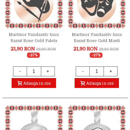
Martisor Pandantiv Inox
Martisor Pandantiv Inox
Banut Rose Gold Paleta
Banut Rose Gold Masti
Pictura
Teatru
21,90 RON
21,90 RON
29,90 RON
29,90 RON
-27%
-27%
-
+
-
+
Adauga in cos
Adauga in cos