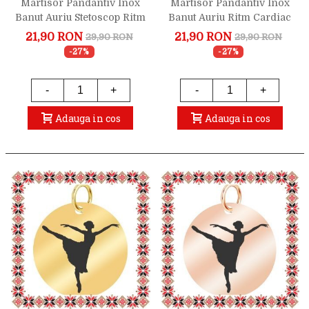
Martisor Pandantiv Inox
Martisor Pandantiv Inox
Banut Auriu Stetoscop Ritm
Banut Auriu Ritm Cardiac
Cardiac
Inima
21,90 RON
21,90 RON
29,90 RON
29,90 RON
-27%
-27%
-
+
-
+
Adauga in cos
Adauga in cos