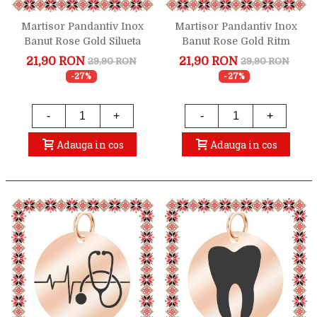
Martisor Pandantiv Inox
Martisor Pandantiv Inox
Banut Rose Gold Silueta
Banut Rose Gold Ritm
Doctor
Cardiac Inima
21,90 RON
21,90 RON
29,90 RON
29,90 RON
-27%
-27%
-
+
-
+
Adauga in cos
Adauga in cos