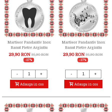
Martisor Pandantiv Inox
Martisor Pandantiv Inox
Banut Pietre Argintiu
Banut Pietre Argintiu
Doctor Stomatolog
Muzica
29,90 RON
29,90 RON
35,90 RON
35,90 RON
-17%
-17%
-
+
-
+
Adauga in cos
Adauga in cos