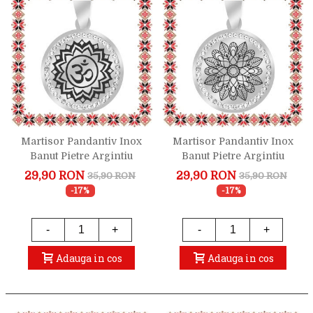
Martisor Pandantiv Inox
Martisor Pandantiv Inox
Banut Pietre Argintiu
Banut Pietre Argintiu
Chakra Coroanei
Mandala
29,90 RON
29,90 RON
35,90 RON
35,90 RON
-17%
-17%
-
+
-
+
Adauga in cos
Adauga in cos