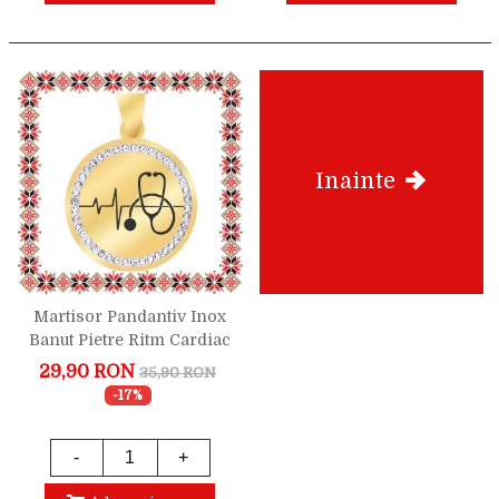
Inainte
Martisor Pandantiv Inox
Banut Pietre Ritm Cardiac
Stetoscop Auriu
29,90 RON
35,90 RON
-17%
-
+