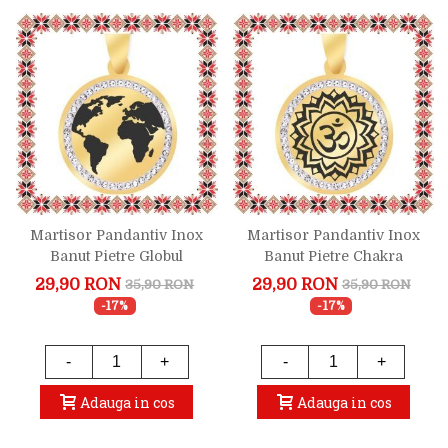
Martisor Pandantiv Inox
Martisor Pandantiv Inox
Banut Pietre Globul
Banut Pietre Chakra
Pamantesc Auriu
Coroanei Auriu
29,90 RON
29,90 RON
35,90 RON
35,90 RON
-17%
-17%
-
+
-
+
Adauga in cos
Adauga in cos