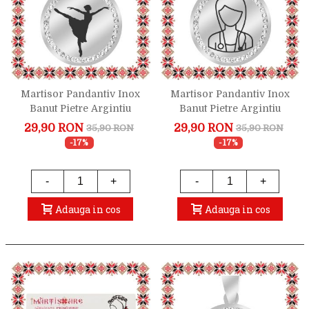
Martisor Pandantiv Inox
Martisor Pandantiv Inox
Banut Pietre Argintiu
Banut Pietre Argintiu
Balerina
Silueta Doctor
29,90 RON
29,90 RON
35,90 RON
35,90 RON
-17%
-17%
-
+
-
+
Adauga in cos
Adauga in cos