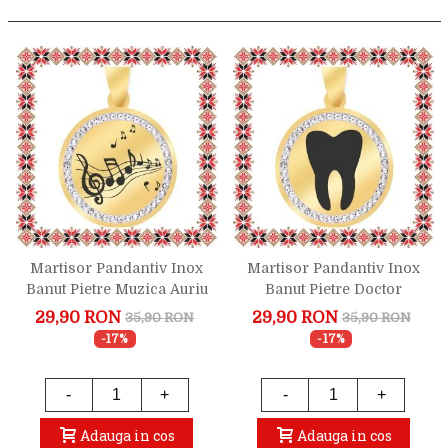
Martisor Pandantiv Inox
Martisor Pandantiv Inox
Banut Pietre Muzica Auriu
Banut Pietre Doctor
Stomatolog Auriu
29,90 RON
29,90 RON
35,90 RON
35,90 RON
-17%
-17%
-
+
-
+
Adauga in cos
Adauga in cos