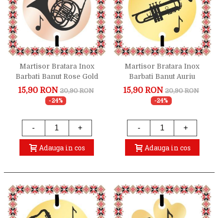
Martisor Bratara Inox
Martisor Bratara Inox
Barbati Banut Rose Gold
Barbati Banut Auriu
Corn Francez
Trompeta
15,90 RON
15,90 RON
20,90 RON
20,90 RON
-24%
-24%
-
+
-
+
Adauga in cos
Adauga in cos