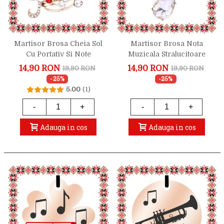
Martisor Brosa Cheia Sol
Martisor Brosa Nota
Cu Portativ Si Note
Muzicala Stralucitoare
Muzicale
14,90 RON
14,90 RON
19,90 RON
19,90 RON
-25%
-25%
5.00
(1)
-
+
-
+
Adauga in cos
Adauga in cos