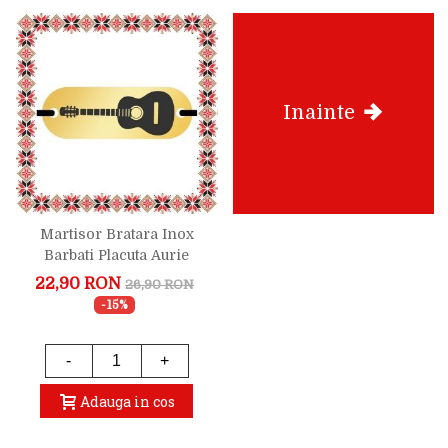
Inainte
Martisor Bratara Inox
Barbati Placuta Aurie
Muzica Chitara
22,90 RON
26,90 RON
-15%
-
+
Adauga in cos