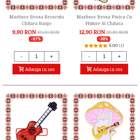
Martisor Brosa Broscuta
Martisor Brosa Pisica Cu
Chitara Banjo
Fluture Si Chitara
9,90 RON
12,90 RON
30,00 RON
20,90 RON
-67%
-38%
5.00
(1)
-
+
-
+
Adauga in cos
Adauga in cos
Stoc Epuizat