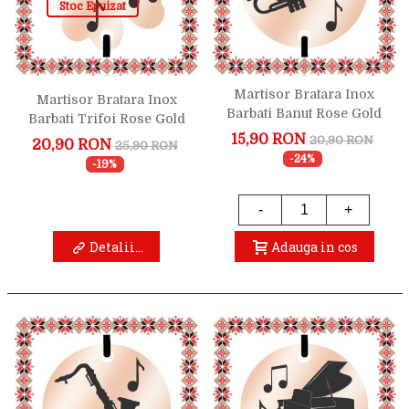
Stoc Epuizat
Martisor Bratara Inox
Martisor Bratara Inox
Barbati Banut Rose Gold
Barbati Trifoi Rose Gold
Trompeta
Note Muzicale
15,90 RON
20,90 RON
20,90 RON
25,90 RON
-24%
-19%
-
+
Detalii...
Adauga in cos