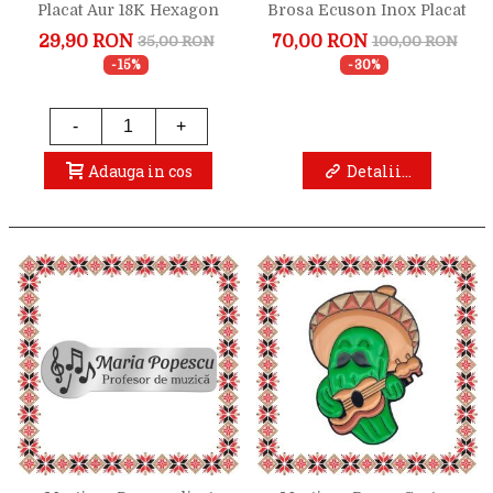
Placat Aur 18K Hexagon
Brosa Ecuson Inox Placat
Primavara Muzicala
Aur 18K Profesor Muzica
29,90 RON
70,00 RON
35,00 RON
100,00 RON
Nume
-15%
-30%
-
+
Adauga in cos
Detalii...