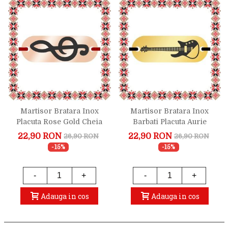
Martisor Bratara Inox
Martisor Bratara Inox
Placuta Rose Gold Cheia
Barbati Placuta Aurie
Sol
Chitara Electrica
22,90 RON
22,90 RON
26,90 RON
26,90 RON
-15%
-15%
-
+
-
+
Adauga in cos
Adauga in cos