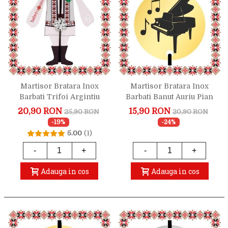
Martisor Bratara Inox
Martisor Bratara Inox
Barbati Trifoi Argintiu
Barbati Banut Auriu Pian
Note Muzicale
20,90 RON
15,90 RON
25,90 RON
20,90 RON
-19%
-24%
5.00
(1)
-
+
-
+
Adauga in cos
Adauga in cos