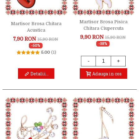
Martisor Brosa Pisica
Martisor Brosa Chitara
Chitara Ciupercuta
Acustica
9,90 RON
15,90 RON
7,90 RON
15,90 RON
-38%
-50%
5.00
(1)
-
+
Detalii...
Adauga in cos