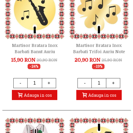
Martisor Bratara Inox
Martisor Bratara Inox
Barbati Banut Auriu
Barbati Trifoi Auriu Note
Saxofon
Muzicale
15,90 RON
20,90 RON
20,90 RON
25,90 RON
-24%
-19%
-
+
-
+
Adauga in cos
Adauga in cos