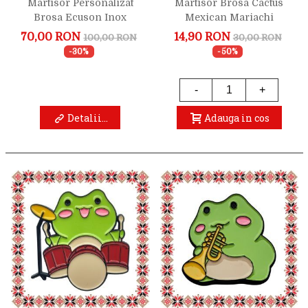
Martisor Personalizat
Martisor Brosa Cactus
Brosa Ecuson Inox
Mexican Mariachi
Argintiu Profesor Muzica
70,00 RON
14,90 RON
100,00 RON
30,00 RON
Nume
-30%
-50%
-
+
Detalii...
Adauga in cos