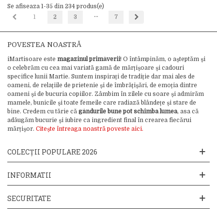
Se afiseaza 1-35 din 234 produs(e)
…
Inapoi
Inainte
1
2
3
7
POVESTEA NOASTRĂ
iMartisoare este
magazinul primăverii
! O întâmpinăm, o așteptăm și
o celebrăm cu cea mai variată gamă de mărțișoare și cadouri
specifice lunii Martie. Suntem inspirați de tradiție dar mai ales de
oameni, de relațiile de prietenie și de îmbrățișări, de emoția dintre
oameni și de bucuria copiilor. Zâmbim în zilele cu soare și admirăm
mamele, bunicile și toate femeile care radiază blândețe și stare de
bine. Credem cu tărie că
gândurile bune pot schimba lumea
, asa că
adăugăm bucurie și iubire ca ingredient final în crearea fiecărui
mărțișor.
Citește întreaga noastră poveste aici.
COLECȚII POPULARE 2026
INFORMATII
SECURITATE