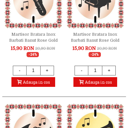
Martisor Bratara Inox
Martisor Bratara Inox
Barbati Banut Rose Gold
Barbati Banut Rose Gold
Saxofon
Pian
15,90 RON
15,90 RON
20,90 RON
20,90 RON
-24%
-24%
-
+
-
+
Adauga in cos
Adauga in cos