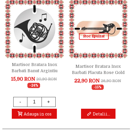
Stoc Epuizat
Martisor Bratara Inox
Martisor Bratara Inox
Barbati Banut Argintiu
Barbati Placuta Rose Gold
Corn Francez
Chitara Electrica
15,90 RON
20,90 RON
22,90 RON
26,90 RON
-24%
-15%
-
+
Adauga in cos
Detalii...