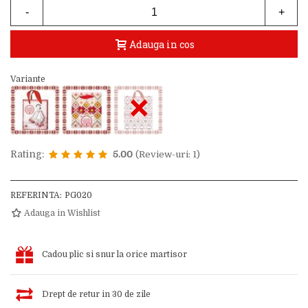
-
+
Adauga in cos
Variante
×
Rating:
5.00
(Review-uri: 1)
REFERINTA:
PG020
Adauga in Wishlist
Cadou plic si snur la orice martisor
Drept de retur in 30 de zile