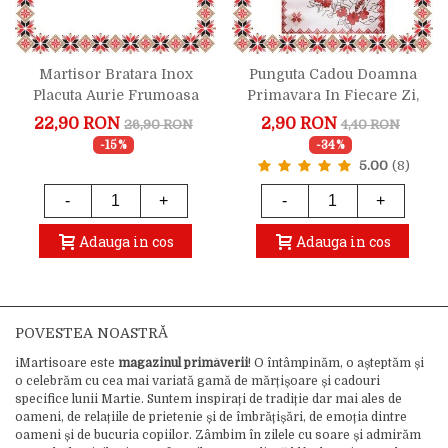
Martisor Bratara Inox
Punguta Cadou Doamna
Placuta Aurie Frumoasa
Primavara In Fiecare Zi,
Cand Zambesti
12x14.5x6cm
22,90 RON
2,90 RON
26,90 RON
4,40 RON
-15%
-34%
5.00
(8)
-
+
-
+
Adauga in cos
Adauga in cos
POVESTEA NOASTRĂ
iMartisoare este
magazinul primăverii
! O întâmpinăm, o așteptăm și
o celebrăm cu cea mai variată gamă de mărțișoare și cadouri
specifice lunii Martie. Suntem inspirați de tradiție dar mai ales de
oameni, de relațiile de prietenie și de îmbrățișări, de emoția dintre
oameni și de bucuria copiilor. Zâmbim în zilele cu soare și admirăm