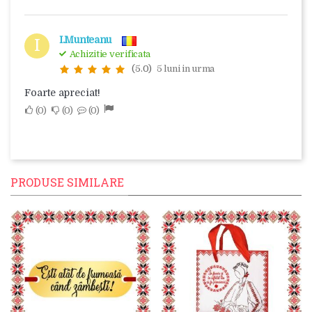
I.Munteanu
I
Achizitie verificata
(5.0)
5 luni in urma
Foarte apreciat!
0
0
0
PRODUSE SIMILARE