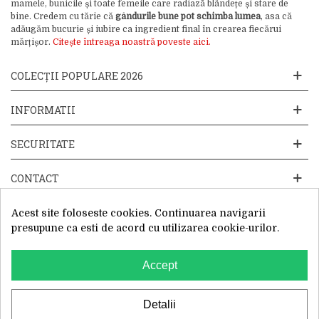
mamele, bunicile și toate femeile care radiază blândețe și stare de
bine. Credem cu tărie că
gândurile bune pot schimba lumea
, asa că
adăugăm bucurie și iubire ca ingredient final în crearea fiecărui
mărțișor.
Citește întreaga noastră poveste aici.
COLECȚII POPULARE 2026
INFORMATII
SECURITATE
CONTACT
Acest site foloseste cookies. Continuarea navigarii
presupune ca esti de acord cu utilizarea cookie-urilor.
Accept
Website operat de: Primavara in dar SRL, Cod Fiscal: 52428019, Reg.
Com: J2025066115002, Sediu Social:Sos. Unirii 201-203C, Caciulati,
Ilfov
WhatsApp
Detalii