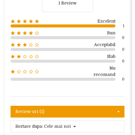
1 Review
Excelent
1
Bun
0
Acceptabil
0
Slab
0
Nu
recomand
0
Review-uri (1)
Sortare dupa:
Cele mai noi