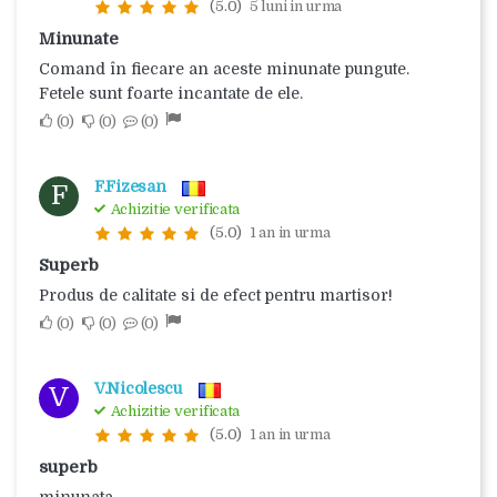
(5.0)
5 luni in urma
Minunate
Comand în fiecare an aceste minunate pungute.
Fetele sunt foarte incantate de ele.
0
0
0
F.Fizesan
F
Achizitie verificata
(5.0)
1 an in urma
Superb
Produs de calitate si de efect pentru martisor!
0
0
0
V.Nicolescu
V
Achizitie verificata
(5.0)
1 an in urma
superb