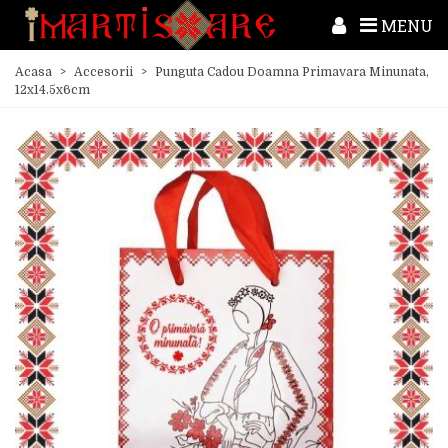
MENU
Acasa
>
Accesorii
>
Punguta Cadou Doamna Primavara Minunata,
12x14.5x6cm