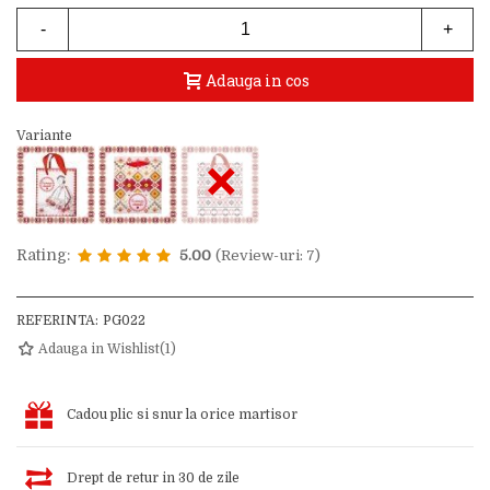
-
+
Adauga in cos
Variante
×
Rating:
5.00
(Review-uri: 7)
REFERINTA:
PG022
Adauga in Wishlist
(
1
)
Cadou plic si snur la orice martisor
Drept de retur in 30 de zile