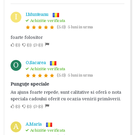
I.Munteanu
I
Achizitie verificata
(5.0)
5 luni in urma
foarte folositor
0
0
0
O.Sacarea
O
Achizitie verificata
(5.0)
5 luni in urma
Punguțe speciale
Au ajuns foarte repede, sunt calitative si oferă o nota
speciala cadoului oferit cu ocazia venirii primăverii.
0
0
0
A.Maria
A
Achizitie verificata