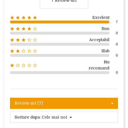
7 Review-uri
Excelent
7
Bun
0
Acceptabil
0
Slab
0
Nu
recomand
0
Review-uri (7)
Sortare dupa:
Cele mai noi