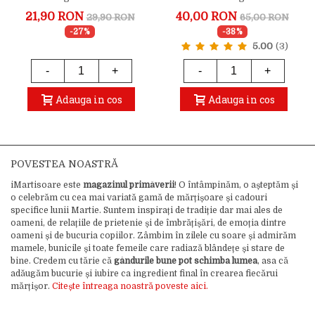
Fii Fericita
Uriasa
21,90 RON
40,00 RON
29,90 RON
65,00 RON
-27%
-38%
5.00
(3)
-
+
-
+
Adauga in cos
Adauga in cos
POVESTEA NOASTRĂ
iMartisoare este
magazinul primăverii
! O întâmpinăm, o așteptăm și
o celebrăm cu cea mai variată gamă de mărțișoare și cadouri
specifice lunii Martie. Suntem inspirați de tradiție dar mai ales de
oameni, de relațiile de prietenie și de îmbrățișări, de emoția dintre
oameni și de bucuria copiilor. Zâmbim în zilele cu soare și admirăm
mamele, bunicile și toate femeile care radiază blândețe și stare de
bine. Credem cu tărie că
gândurile bune pot schimba lumea
, asa că
adăugăm bucurie și iubire ca ingredient final în crearea fiecărui
mărțișor.
Citește întreaga noastră poveste aici.