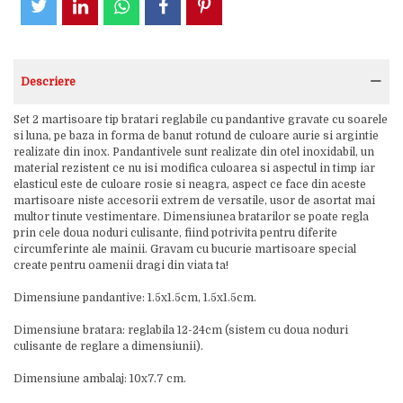
Descriere
Set 2 martisoare tip bratari reglabile cu pandantive gravate cu soarele
si luna, pe baza in forma de banut rotund de culoare aurie si argintie
realizate din inox. Pandantivele sunt realizate din otel inoxidabil, un
material rezistent ce nu isi modifica culoarea si aspectul in timp iar
elasticul este de culoare rosie si neagra, aspect ce face din aceste
martisoare niste accesorii extrem de versatile, usor de asortat mai
multor tinute vestimentare. Dimensiunea bratarilor se poate regla
prin cele doua noduri culisante, fiind potrivita pentru diferite
circumferinte ale mainii. Gravam cu bucurie martisoare special
create pentru oamenii dragi din viata ta!
Dimensiune pandantive: 1.5x1.5cm, 1.5x1.5cm.
Dimensiune bratara: reglabila 12-24cm (sistem cu doua noduri
culisante de reglare a dimensiunii).
Dimensiune ambalaj: 10x7.7 cm.