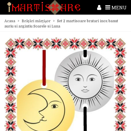
MENU
Acasa
>
Brățări mărțișor
>
Set 2 martisoare bratari inox banut
auriu si argintiu Soarele si Luna