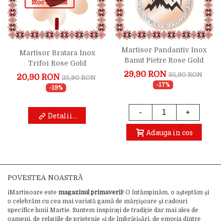
Stoc Epuizat
Martisor Pandantiv Inox
Martisor Bratara Inox
Banut Pietre Rose Gold
Trifoi Rose Gold
Liniste
Inimioara
29,90 RON
35,90 RON
20,90 RON
25,90 RON
-17%
-19%
-
+
Detalii...
Adauga in cos
POVESTEA NOASTRĂ
iMartisoare este
magazinul primăverii
! O întâmpinăm, o așteptăm și
o celebrăm cu cea mai variată gamă de mărțișoare și cadouri
specifice lunii Martie. Suntem inspirați de tradiție dar mai ales de
oameni, de relațiile de prietenie și de îmbrățișări, de emoția dintre