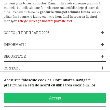
oameni și de bucuria copiilor. Zâmbim în zilele cu soare și admirăm
mamele, bunicile și toate femeile care radiază blândețe și stare de
bine. Credem cu tărie că
gândurile bune pot schimba lumea
, asa că
adăugăm bucurie și iubire ca ingredient final în crearea fiecărui
mărțișor.
Citește întreaga noastră poveste aici.
COLECȚII POPULARE 2026
INFORMATII
SECURITATE
CONTACT
Acest site foloseste cookies. Continuarea navigarii
presupune ca esti de acord cu utilizarea cookie-urilor.
Accept
Website operat de: Primavara in dar SRL, Cod Fiscal: 52428019, Reg.
Com: J2025066115002, Sediu Social:Sos. Unirii 201-203C, Caciulati,
Ilfov
WhatsApp