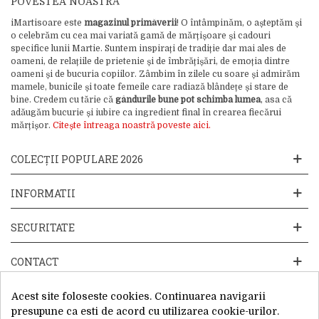
POVESTEA NOASTRĂ
iMartisoare este
magazinul primăverii
! O întâmpinăm, o așteptăm și
o celebrăm cu cea mai variată gamă de mărțișoare și cadouri
specifice lunii Martie. Suntem inspirați de tradiție dar mai ales de
oameni, de relațiile de prietenie și de îmbrățișări, de emoția dintre
oameni și de bucuria copiilor. Zâmbim în zilele cu soare și admirăm
mamele, bunicile și toate femeile care radiază blândețe și stare de
bine. Credem cu tărie că
gândurile bune pot schimba lumea
, asa că
adăugăm bucurie și iubire ca ingredient final în crearea fiecărui
mărțișor.
Citește întreaga noastră poveste aici.
COLECȚII POPULARE 2026
INFORMATII
SECURITATE
CONTACT
Acest site foloseste cookies. Continuarea navigarii
presupune ca esti de acord cu utilizarea cookie-urilor.