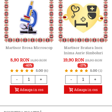
Martisor Brosa Microscop
Martisor Bratara Inox
Inima Aurie Simboluri
Medicale
8,90 RON
19,90 RON
14,90 RON
23,90 RON
-40%
-17%
5.00
(6)
5.00
(1)
-
+
-
+
Adauga in cos
Adauga in cos