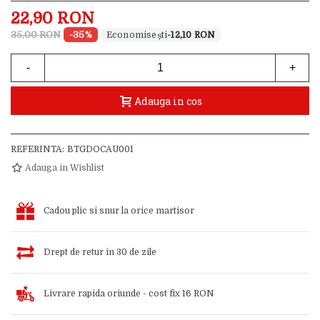
22,90 RON
35,00 RON
-35%
-12,10 RON
-
+
Adauga in cos
REFERINTA:
BTGDOCAU001
Adauga in Wishlist
Cadou plic si snur la orice martisor
Drept de retur in 30 de zile
Livrare rapida oriunde - cost fix 16 RON