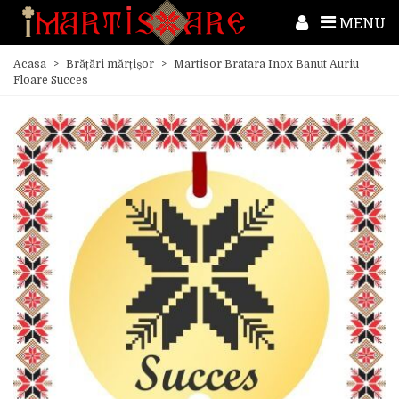
MENU
Acasa
>
Brățări mărțișor
>
Martisor Bratara Inox Banut Auriu
Floare Succes