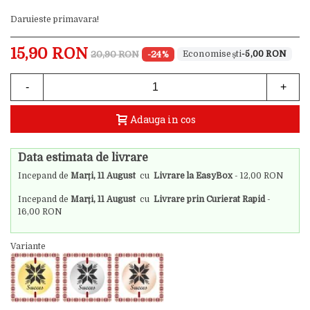
Daruieste primavara!
15,90 RON
20,90 RON
-24%
-5,00 RON
-
+
Adauga in cos
Data estimata de livrare
Incepand de
Marți, 11 August
cu
Livrare la EasyBox
- 12,00 RON
Incepand de
Marți, 11 August
cu
Livrare prin Curierat Rapid
-
16,00 RON
Variante