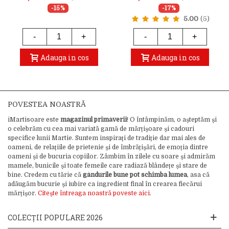
-15%
-17%
5.00
(5)
-
+
-
+
Adauga in cos
Adauga in cos
POVESTEA NOASTRĂ
iMartisoare este
magazinul primăverii
! O întâmpinăm, o așteptăm și
o celebrăm cu cea mai variată gamă de mărțișoare și cadouri
specifice lunii Martie. Suntem inspirați de tradiție dar mai ales de
oameni, de relațiile de prietenie și de îmbrățișări, de emoția dintre
oameni și de bucuria copiilor. Zâmbim în zilele cu soare și admirăm
mamele, bunicile și toate femeile care radiază blândețe și stare de
bine. Credem cu tărie că
gândurile bune pot schimba lumea
, asa că
adăugăm bucurie și iubire ca ingredient final în crearea fiecărui
mărțișor.
Citește întreaga noastră poveste aici.
COLECȚII POPULARE 2026