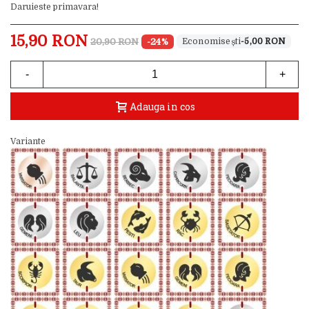
Daruieste primavara!
15,90 RON
20,90 RON
-24%
-5,00 RON
-
+
Adauga in cos
Variante