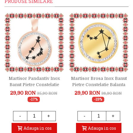
PRODUSE SIMILARE
Martisor Pandantiv Inox
Martisor Brosa Inox Banut
Banut Pietre Constelatie
Pietre Constelatie Balanta
Capricorn Rose Gold
Auriu
29,90 RON
29,90 RON
35,90 RON
36,90 RON
-17%
-19%
-
+
-
+
Adauga in cos
Adauga in cos