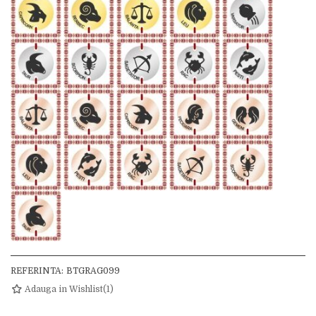
REFERINTA:
BTGRAG099
Adauga in Wishlist
(
1
)