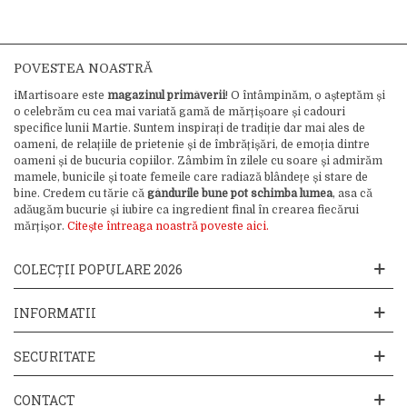
POVESTEA NOASTRĂ
iMartisoare este
magazinul primăverii
! O întâmpinăm, o așteptăm și
o celebrăm cu cea mai variată gamă de mărțișoare și cadouri
specifice lunii Martie. Suntem inspirați de tradiție dar mai ales de
oameni, de relațiile de prietenie și de îmbrățișări, de emoția dintre
oameni și de bucuria copiilor. Zâmbim în zilele cu soare și admirăm
mamele, bunicile și toate femeile care radiază blândețe și stare de
bine. Credem cu tărie că
gândurile bune pot schimba lumea
, asa că
adăugăm bucurie și iubire ca ingredient final în crearea fiecărui
mărțișor.
Citește întreaga noastră poveste aici.
COLECȚII POPULARE 2026
INFORMATII
SECURITATE
CONTACT