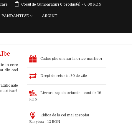
tare
Cosul de Cumparaturi
0
produs(e)
-
0,00 RON
PANDANTIVE
ARGINT
Albe
Cadou plic si snur la orice martisor
ie in cerc
at din otel
Drept de retur in 30 de zile
aditionale
 martisor!
Livrare rapida oriunde - cost fix 16
RON
Ridica de la cel mai apropiat
Easybox - 12 RON