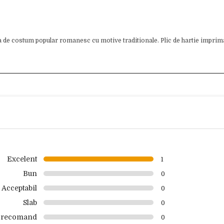
a de costum popular romanesc cu motive traditionale. Plic de hartie impri
Excelent
1
Bun
0
Acceptabil
0
Slab
0
 recomand
0