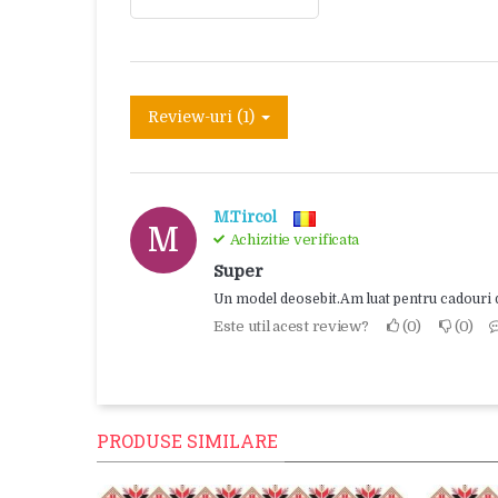
Review-uri (1)
M.Tircol
M
Achizitie verificata
Super
Un model deosebit.Am luat pentru cadouri d
Este util acest review?
0
0
PRODUSE SIMILARE