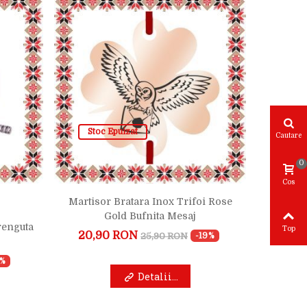
Stoc Epuizat
Cautare
0
Cos
Martisor 
Martisor Bratara Inox Trifoi Rose
Gold Bufnita Mesaj
renguta
Top
14,
20,90 RON
25,90 RON
-19%
0%
Detalii...