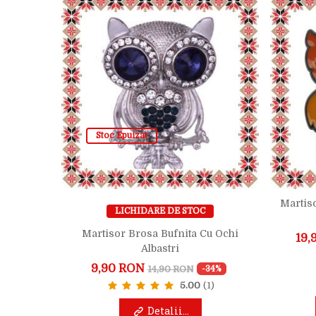
Stoc Epuizat
Bufnita
Martiso
LICHIDARE DE STOC
e Gold
Martisor Brosa Bufnita Cu Ochi
19,
-12%
Albastri
1)
9,90 RON
14,90 RON
-34%
5.00
(1)
Detalii...