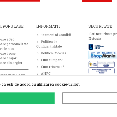
II POPULARE
INFORMATII
SECURITATE
Plati securizate pr
Termeni si Conditii
Netopia
oare 2026
Politica de
oare personalizate
Confidentialitate
ri de stoc
Politica Cookies
oare broșe
are brățări
Cum cumpar?
are din argint
Cum returnez?
ANPC
espre mărțișoare –
 inspirație
ca esti de acord cu utilizarea cookie-urilor.
te operat de: Primavara in dar SRL, Cod Fiscal: 52428019, Reg. Com: J202506