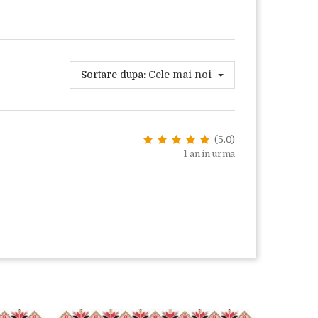
Sortare dupa:
Cele mai noi
(5.0)
1 an in urma