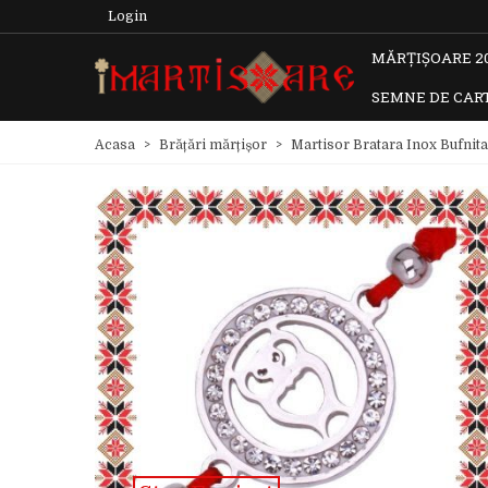
Login
MĂRȚIȘOARE 2
SEMNE DE CAR
Acasa
>
Brățări mărțișor
>
Martisor Bratara Inox Bufnita 