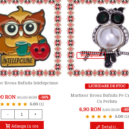
Stoc Epuizat
r Brosa Bufnita Intelepciune
LICHIDARE DE STOC
Martisor Brosa Bufnita Pe C
90 RON
30,00 RON
-34%
Cu Perluta
5.00
(1)
6,90 RON
9,90 RON
-3
-
+
5.00
(1)
Adauga in cos
Detalii...