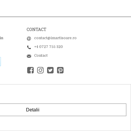
CONTACT
in
contact@imartisoare.ro
+4 0727 755 320
Contact
Detalii
6115002, Sediu Social:Sos. Unirii 201-203C, Caciulati, Ilfov