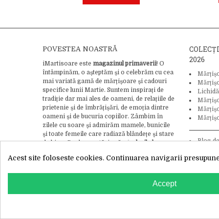
COLECȚ
POVESTEA NOASTRĂ
2026
iMartisoare este
magazinul primăverii
! O
întâmpinăm, o așteptăm și o celebrăm cu cea
Mărțiș
mai variată gamă de mărțișoare și cadouri
Mărțiș
specifice lunii Martie. Suntem inspirați de
Lichidă
tradiție dar mai ales de oameni, de relațiile de
Mărțiș
prietenie și de îmbrățișări, de emoția dintre
Mărțișo
oameni și de bucuria copiilor. Zâmbim în
Mărțișo
zilele cu soare și admirăm mamele, bunicile
și toate femeile care radiază blândețe și stare
Blog d
de bine. Credem cu tărie că
gândurile bune
tradiție și
pot schimba lumea
, asa că adăugăm bucurie
Acest site foloseste cookies. Continuarea navigarii presupune 
și iubire ca ingredient final în crearea
fiecărui mărțișor.
Citește întreaga noastră
WhatsApp
poveste aici.
Accept
Websi