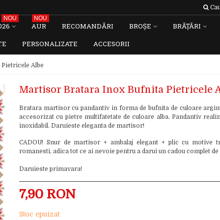
Cau
NOU
NOU
026
AUR
RECOMANDĂRI
BROȘE
BRĂȚĂRI
TE
PERSONALIZATE
ACCESORII
Pietricele Albe
Martisor Bratara Inox Bufnita Pietricele 
Bratara martisor cu pandantiv in forma de bufnita de culoare argint
accesorizat cu pietre multifatetate de culoare alba. Pandantiv realiz
inoxidabil. Daruieste eleganta de martisor!
CADOU! Snur de martisor + ambalaj elegant + plic cu motive tr
romanesti, adica tot ce ai nevoie pentru a darui un cadou complet de
Daruieste primavara!
7,90 RON
Stoc epuizat