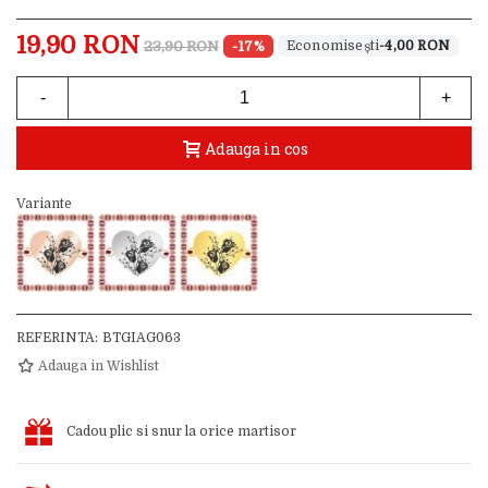
19,90 RON
23,90 RON
-17%
-4,00 RON
-
+
Adauga in cos
Variante
REFERINTA:
BTGIAG063
Adauga in Wishlist
Cadou plic si snur la orice martisor