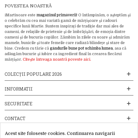
POVESTEA NOASTRĂ
iMartisoare este
magazinul primăverii
! O întâmpinăm, o așteptăm și
o celebrăm cu cea mai variată gamă de mărțișoare și cadouri
specifice lunii Martie. Suntem inspirați de tradiție dar mai ales de
oameni, de relațiile de prietenie și de îmbrățișări, de emoția dintre
oameni și de bucuria copiilor. Zâmbim în zilele cu soare și admirăm
mamele, bunicile și toate femeile care radiază blândețe și stare de
bine. Credem cu tărie că
gândurile bune pot schimba lumea
, asa că
adăugăm bucurie și iubire ca ingredient final în crearea fiecărui
mărțișor.
Citește întreaga noastră poveste aici.
COLECȚII POPULARE 2026
INFORMATII
SECURITATE
CONTACT
Acest site foloseste cookies. Continuarea navigarii