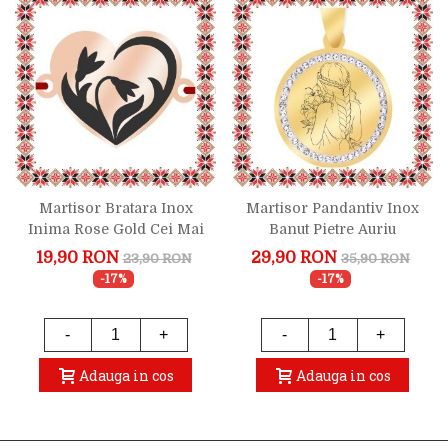
Martisor Bratara Inox
Martisor Pandantiv Inox
Inima Rose Gold Cei Mai
Banut Pietre Auriu
Frumosi Ghiocei
Imbratisand Florile
19,90 RON
29,90 RON
23,90 RON
35,90 RON
-17%
-17%
-
+
-
+
Adauga in cos
Adauga in cos