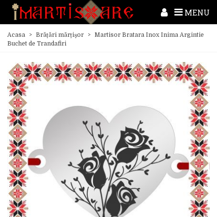
MENU
Acasa
>
Brățări mărțișor
>
Martisor Bratara Inox Inima Argintie
Buchet de Trandafiri