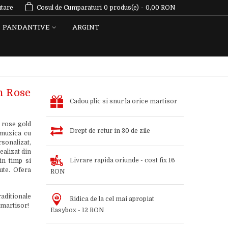
tare
Cosul de Cumparaturi
0
produs(e)
-
0,00 RON
PANDANTIVE
ARGINT
n Rose
Cadou plic si snur la orice martisor
 rose gold
Drept de retur in 30 de zile
 muzica cu
sonalizat,
ealizat din
Livrare rapida oriunde - cost fix 16
in timp si
ute. Ofera
RON
aditionale
Ridica de la cel mai apropiat
 martisor!
Easybox - 12 RON