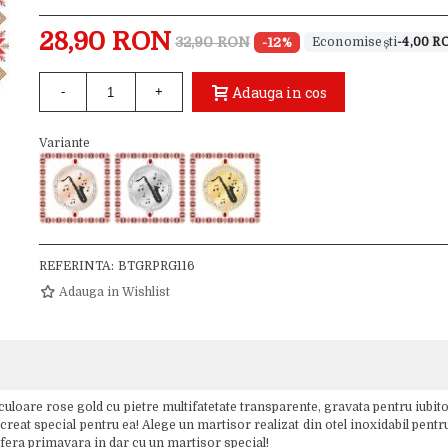
28,90 RON
32,90 RON
-12%
-4,00 R
Adauga in cos
-
+
Variante
REFERINTA:
BTGRPRG116
Adauga in Wishlist
uloare rose gold cu pietre multifatetate transparente, gravata pentru iubi
reat special pentru ea! Alege un martisor realizat din otel inoxidabil pentru
 Ofera primavara in dar cu un martisor special!