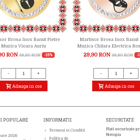
sor Brosa Inox Banut Pietre
Martisor Brosa Inox Banut 
Muzica Vioara Auriu
Muzica Chitara Electrica Ro
90 RON
29,90 RON
36,90 RON
36,90 RON
-19%
-
-
+
-
+
Adauga in cos
Adauga in cos
II POPULARE
INFORMATII
SECURITATE
Plati securizate pr
Termeni si Conditii
Netopia
oare 2026
Politica de