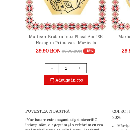
ut Pietre
Martisor Bratara Inox Placat Aur 18K
Marti
ara
Hexagon Primavara Muzicala
29,90 RON
29,
35,00 RON
-17%
-15%
-
+
Adauga in cos
COLECȚ
POVESTEA NOASTRĂ
2026
iMartisoare este
magazinul primăverii
! O
întâmpinăm, o așteptăm și o celebrăm cu cea
Mărțiș