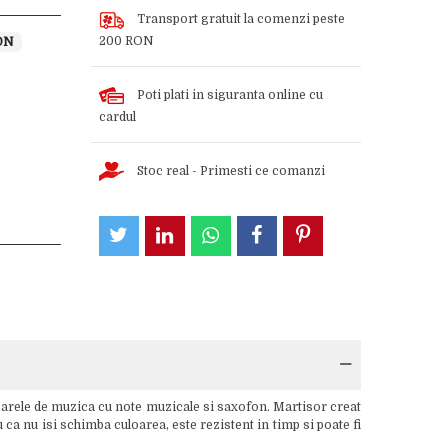
Transport gratuit la comenzi peste
200 RON
ON
Poti plati in siguranta online cu
cardul
Stoc real - Primesti ce comanzi
toarele de muzica cu note muzicale si saxofon. Martisor creat
 ca nu isi schimba culoarea, este rezistent in timp si poate fi