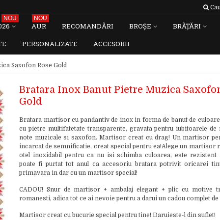
Cau
NOU
NOU
026
AUR
RECOMANDĂRI
BROȘE
BRĂȚĂRI
TE
PERSONALIZATE
ACCESORII
zica Saxofon Rose Gold
Bratara Inox Banut Pietre Muzica Saxofo
Gold
Bratara martisor cu pandantiv de inox in forma de banut de culoare
cu pietre multifatetate transparente, gravata pentru iubitoarele de
note muzicale si saxofon. Martisor creat cu drag! Un martisor per
incarcat de semnificatie, creat special pentru ea!Alege un martisor r
otel inoxidabil pentru ca nu isi schimba culoarea, este rezistent 
poate fi purtat tot anul ca accesoriu bratara potrivit oricarei tin
primavara in dar cu un martisor special!
CADOU! Snur de martisor + ambalaj elegant + plic cu motive tr
romanesti, adica tot ce ai nevoie pentru a darui un cadou complet de
Martisor creat cu bucurie special pentru tine! Daruieste-l din suflet!