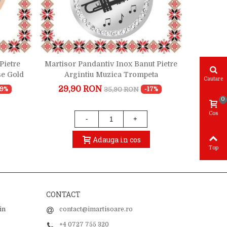
Pietre
Martisor Pandantiv Inox Banut Pietre
Martisor
se Gold
Argintiu Muzica Trompeta
Rose
Cautare
29,90 RON
29,
35,90 RON
19%
-17%
0
Cos
-
+
Adauga in cos
Top
CONTACT
in
contact@imartisoare.ro
+4 0727 755 320