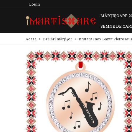
Login
MĂRȚIȘOARE 2
SEMNE DE CAR
Acasa
>
Brățări mărțișor
>
Bratara Inox Banut Pietre Mu