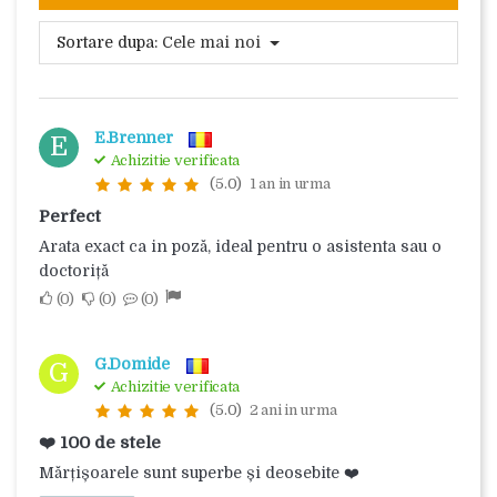
Sortare dupa:
Cele mai noi
E.Brenner
E
Achizitie verificata
(5.0)
1 an in urma
Perfect
Arata exact ca in poză, ideal pentru o asistenta sau o
doctoriță
0
0
0
G.Domide
G
Achizitie verificata
(5.0)
2 ani in urma
❤️ 100 de stele
Mărțișoarele sunt superbe și deosebite ❤️