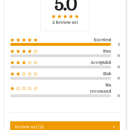
5.0
2 Review-uri
Excelent
2
Bun
0
Acceptabil
0
Slab
0
Nu
recomand
0
Review-uri (2)