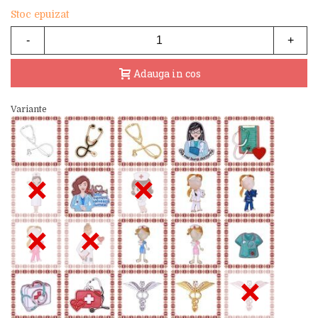
Stoc epuizat
-
+
Adauga in cos
Variante
×
×
×
×
×