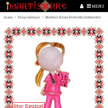
MENU
Acasa
>
Broșe mărțișor
>
Martisor Brosa Doctorita Costum Roz
Stoc Epuizat