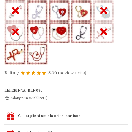
×
×
×
×
Rating:
5.00
(Review-uri: 2)
REFERINTA:
BRN085
Adauga in Wishlist
(
1
)
Cadou plic si snur la orice martisor