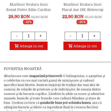
Martisor Bratara Inox
Martisor Bratara Inox
Banut Pietre Ritm Cardiac
Placat Aur 18K Stetoscop
Stetoscop Rose Gold
Doctor Oftalmolog
28,90 RON
22,90 RON
32,90 RON
35,00 RON
-12%
-35%
-
+
-
+
Adauga in cos
Adauga in cos
POVESTEA NOASTRĂ
iMartisoare este
magazinul primăverii
! O întâmpinăm, o așteptăm și
o celebrăm cu cea mai variată gamă de mărțișoare și cadouri
specifice lunii Martie. Suntem inspirați de tradiție dar mai ales de
oameni, de relațiile de prietenie și de îmbrățișări, de emoția dintre
oameni și de bucuria copiilor. Zâmbim în zilele cu soare și admirăm
mamele, bunicile și toate femeile care radiază blândețe și stare de
bine. Credem cu tărie că
gândurile bune pot schimba lumea
, asa că
adăugăm bucurie și iubire ca ingredient final în crearea fiecărui