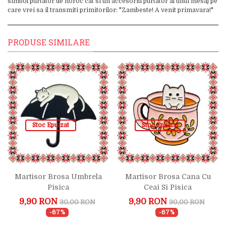
simbol purtator de noroc cat si un accesoriu purtator al unui mesaj pe
care vrei sa il transmiti primitorilor: "Zambeste! A venit primavara!"
PRODUSE SIMILARE
Stoc Epuizat
Stoc Epuizat
Martisor Brosa Umbrela
Martisor Brosa Cana Cu
Pisica
Ceai Si Pisica
9,90 RON
9,90 RON
30,00 RON
30,00 RON
-67%
-67%