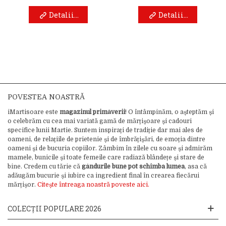
Detalii...
Detalii...
POVESTEA NOASTRĂ
iMartisoare este
magazinul primăverii
! O întâmpinăm, o așteptăm și
o celebrăm cu cea mai variată gamă de mărțișoare și cadouri
specifice lunii Martie. Suntem inspirați de tradiție dar mai ales de
oameni, de relațiile de prietenie și de îmbrățișări, de emoția dintre
oameni și de bucuria copiilor. Zâmbim în zilele cu soare și admirăm
mamele, bunicile și toate femeile care radiază blândețe și stare de
bine. Credem cu tărie că
gândurile bune pot schimba lumea
, asa că
adăugăm bucurie și iubire ca ingredient final în crearea fiecărui
mărțișor.
Citește întreaga noastră poveste aici.
COLECȚII POPULARE 2026