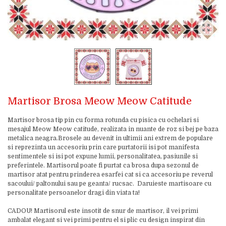
Martisor Brosa Meow Meow Catitude
Martisor brosa tip pin cu forma rotunda cu pisica cu ochelari si
mesajul Meow Meow catitude, realizata in nuante de roz si bej pe baza
metalica neagra.Brosele au devenit in ultimii ani extrem de populare
si reprezinta un accesoriu prin care purtatorii isi pot manifesta
sentimentele si isi pot expune lumii, personalitatea, pasiunile si
preferintele. Martisorul poate fi purtat ca brosa dupa sezonul de
martisor atat pentru prinderea esarfei cat si ca accesoriu pe reverul
sacoului/ paltonului sau pe geanta/ rucsac. Daruieste martisoare cu
personalitate persoanelor dragi din viata ta!
CADOU! Martisorul este insotit de snur de martisor, il vei primi
ambalat elegant si vei primi pentru el si plic cu design inspirat din