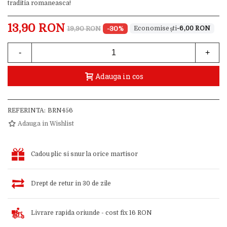
traditia romaneasca!
13,90 RON
19,90 RON
-30%
-6,00 RON
-
+
Adauga in cos
REFERINTA:
BRN456
Adauga in Wishlist
Cadou plic si snur la orice martisor
Drept de retur in 30 de zile
Livrare rapida oriunde - cost fix 16 RON