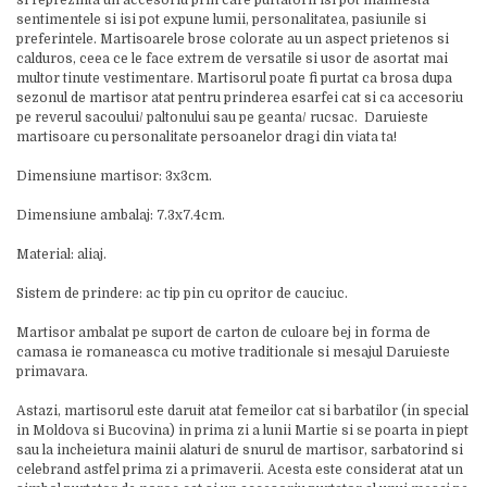
si reprezinta un accesoriu prin care purtatorii isi pot manifesta
sentimentele si isi pot expune lumii, personalitatea, pasiunile si
preferintele. Martisoarele brose colorate au un aspect prietenos si
calduros, ceea ce le face extrem de versatile si usor de asortat mai
multor tinute vestimentare. Martisorul poate fi purtat ca brosa dupa
sezonul de martisor atat pentru prinderea esarfei cat si ca accesoriu
pe reverul sacoului/ paltonului sau pe geanta/ rucsac. Daruieste
martisoare cu personalitate persoanelor dragi din viata ta!
Dimensiune martisor: 3x3cm.
Dimensiune ambalaj: 7.3x7.4cm.
Material: aliaj.
Sistem de prindere: ac tip pin cu opritor de cauciuc.
Martisor ambalat pe suport de carton de culoare bej in forma de
camasa ie romaneasca cu motive traditionale si mesajul Daruieste
primavara.
Astazi, martisorul este daruit atat femeilor cat si barbatilor (in special
in Moldova si Bucovina) in prima zi a lunii Martie si se poarta in piept
sau la incheietura mainii alaturi de snurul de martisor, sarbatorind si
celebrand astfel prima zi a primaverii. Acesta este considerat atat un