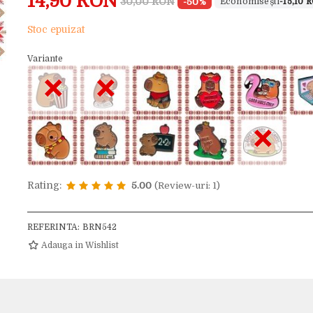
14,90 RON
30,00 RON
-50%
-15,10 
Stoc epuizat
Variante
×
×
×
Rating:
5.00
(Review-uri: 1)
REFERINTA:
BRN542
Adauga in Wishlist