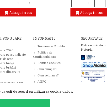
-
+
-
+
Adauga in cos
Adauga in cos
II POPULARE
INFORMATII
SECURITATE
Plati securizate pr
Termeni si Conditii
Netopia
oare 2026
Politica de
oare personalizate
Confidentialitate
ri de stoc
Politica Cookies
oare broșe
are brățări
Cum cumpar?
are din argint
Cum returnez?
ANPC
espre mărțișoare –
 inspirație
ca esti de acord cu utilizarea cookie-urilor.