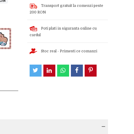
RON
Transport gratuit la comenzi peste
200 RON
Poti plati in siguranta online cu
cardul
Stoc real - Primesti ce comanzi