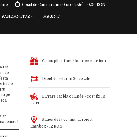
tare
Cosul de Cumparaturi
0
produs(e)
-
0,00 RON
PANDANTIVE
ARGINT
Cadou plic si snur la orice martisor
eu si
em de
festa
Drept de retur in 30 de zile
rintele.
tru
sau pe
Livrare rapida oriunde - cost fix 16
asca
RON
alat
Ridica de la cel mai apropiat
romaneasca!
Easybox - 12 RON