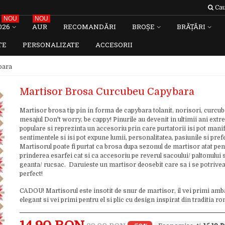
Cau
NOU
NOU
026
AUR
RECOMANDĂRI
BROȘE
BRĂȚĂRI
TE
PERSONALIZATE
ACCESORII
bara
Martisor Brosa Curcubeu Capybara
Martisor brosa tip pin in forma de capybara tolanit, norisori, curcub
mesajul Don't worry, be cappy! Pinurile au devenit in ultimii ani extr
populare si reprezinta un accesoriu prin care purtatorii isi pot mani
sentimentele si isi pot expune lumii, personalitatea, pasiunile si prefe
Martisorul poate fi purtat ca brosa dupa sezonul de martisor atat pen
prinderea esarfei cat si ca accesoriu pe reverul sacoului/ paltonului 
geanta/ rucsac. Daruieste un martisor deosebit care sa i se potrive
perfect!
CADOU! Martisorul este insotit de snur de martisor, il vei primi amb
elegant si vei primi pentru el si plic cu design inspirat din traditia 