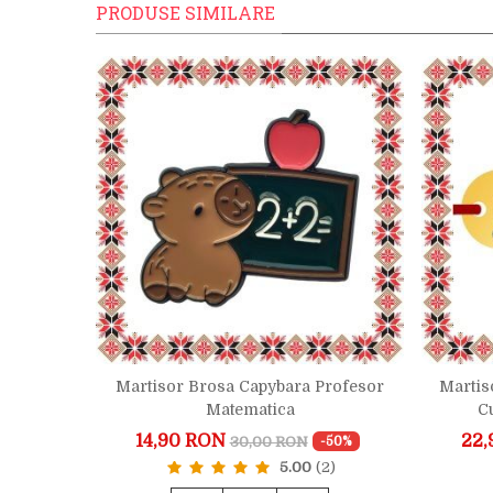
PRODUSE SIMILARE
Martisor Brosa Capybara Profesor
Martis
 Cafea
Matematica
Cu
14,90 RON
22,
30,00 RON
-50%
-50%
5.00
(2)
1)