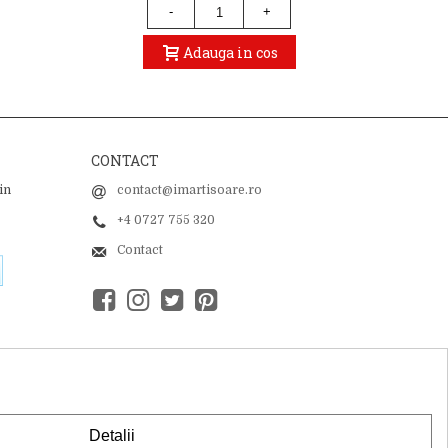
-
+
Adauga in cos
CONTACT
in
contact@imartisoare.ro
+4 0727 755 320
Contact
Detalii