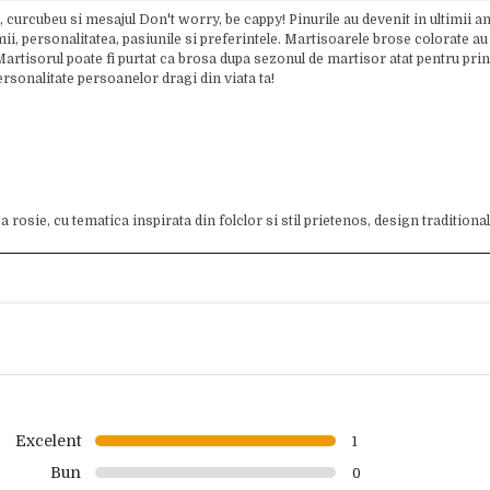
, curcubeu si mesajul Don't worry, be cappy! Pinurile au devenit in ultimii 
mii, personalitatea, pasiunile si preferintele. Martisoarele brose colorate a
Martisorul poate fi purtat ca brosa dupa sezonul de martisor atat pentru prin
rsonalitate persoanelor dragi din viata ta!
rosie, cu tematica inspirata din folclor si stil prietenos, design traditional
Excelent
1
Bun
0