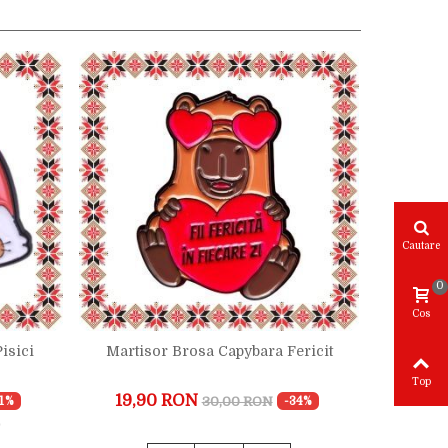
Cautare
0
Cos
isici
Martisor Brosa Capybara Fericit
Martiso
Top
19,90 RON
12,9
30,00 RON
31%
-34%
)