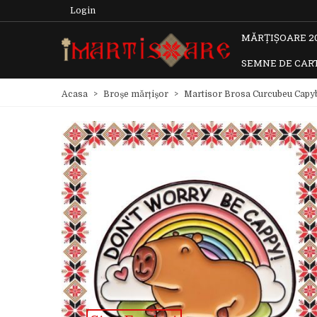
Login
MĂRȚIȘOARE 2
SEMNE DE CAR
Acasa
>
Broșe mărțișor
>
Martisor Brosa Curcubeu Capy