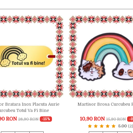
or Bratara Inox Placuta Aurie
Martisor Brosa Curcubeu P
rcubeu Totul Va Fi Bine
90 RON
10,90 RON
26,90 RON
15,90 RON
-15%
-
5.00
(2