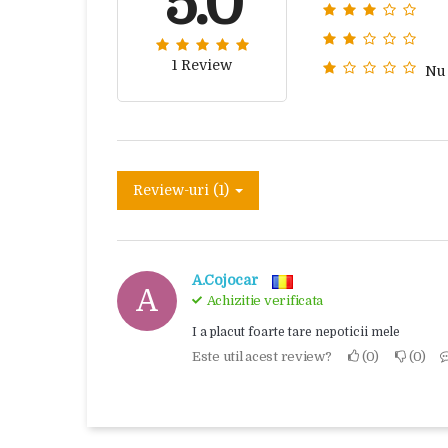
5.0
1 Review
Nu
Review-uri (1)
A.Cojocar
A
Achizitie verificata
I a placut foarte tare nepoticii mele
Este util acest review?
0
0