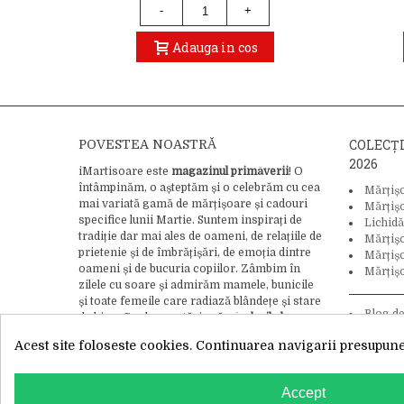
-
+
Adauga in cos
COLECȚ
POVESTEA NOASTRĂ
2026
iMartisoare este
magazinul primăverii
! O
întâmpinăm, o așteptăm și o celebrăm cu cea
Mărțiș
mai variată gamă de mărțișoare și cadouri
Mărțiș
specifice lunii Martie. Suntem inspirați de
Lichidă
tradiție dar mai ales de oameni, de relațiile de
Mărțiș
prietenie și de îmbrățișări, de emoția dintre
Mărțișo
oameni și de bucuria copiilor. Zâmbim în
Mărțișo
zilele cu soare și admirăm mamele, bunicile
și toate femeile care radiază blândețe și stare
Blog d
de bine. Credem cu tărie că
gândurile bune
tradiție și
pot schimba lumea
, asa că adăugăm bucurie
Acest site foloseste cookies. Continuarea navigarii presupune 
și iubire ca ingredient final în crearea
fiecărui mărțișor.
Citește întreaga noastră
WhatsApp
poveste aici.
Accept