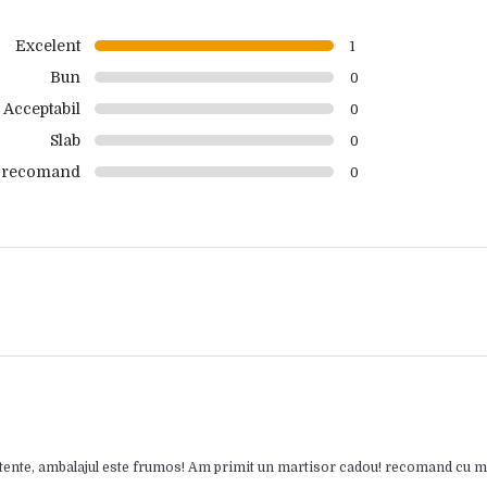
Excelent
1
Bun
0
Acceptabil
0
Slab
0
 recomand
0
stente, ambalajul este frumos! Am primit un martisor cadou! recomand cu m