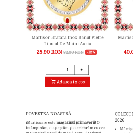
 Pietre
Martisor Bratara Inox Banut Pietre
Martis
tiu
Tinutul De Maini Auriu
28,90 RON
40,
32,90 RON
-19%
-12%
-
+
Adauga in cos
COLECȚ
POVESTEA NOASTRĂ
2026
iMartisoare este
magazinul primăverii
! O
întâmpinăm, o așteptăm și o celebrăm cu cea
Mărțiș