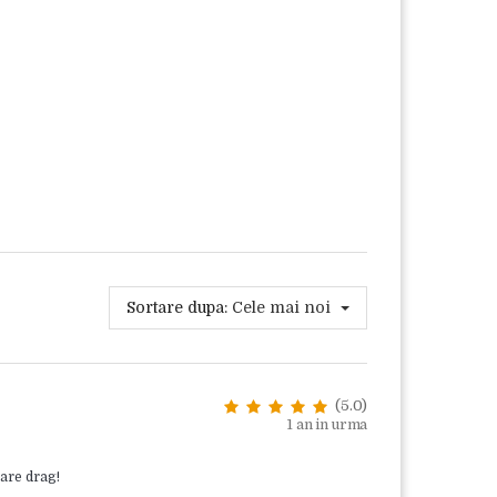
Sortare dupa:
Cele mai noi
(5.0)
1 an in urma
are drag!