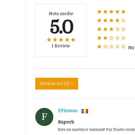
Nota medie
5.0
1 Review
Nu
Review-uri (1)
F.Fizesan
F
Superb
Este un martisor minunat! Par foarte rezi