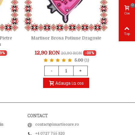
0
Cos
Top
Pietre
Martisor Brosa Potiune Dragoste
Martis
u
12,90 RON
25,
20,90 RON
19%
-38%
5.00
(1)
-
+
Adauga in cos
CONTACT
in
contact@imartisoare.ro
+4 0727 755 320