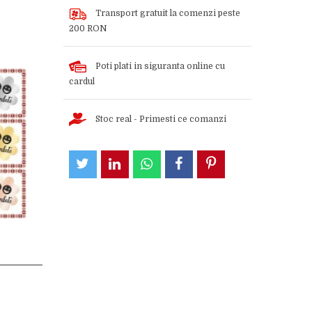
Transport gratuit la comenzi peste
200 RON
Poti plati in siguranta online cu
cardul
Stoc real - Primesti ce comanzi