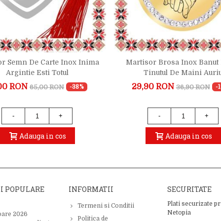
or Semn De Carte Inox Inima
Martisor Brosa Inox Banut 
Argintie Esti Totul
Tinutul De Maini Auri
00 RON
29,90 RON
65,00 RON
36,90 RON
-38%
-
-
+
-
+
Adauga in cos
Adauga in cos
II POPULARE
INFORMATII
SECURITATE
Plati securizate pr
Termeni si Conditii
Netopia
oare 2026
Politica de