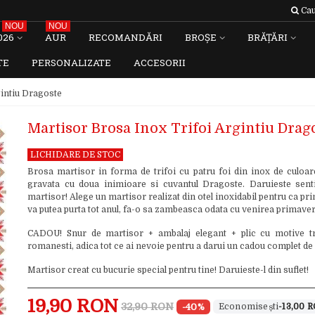
Cau
NOU
NOU
026
AUR
RECOMANDĂRI
BROȘE
BRĂȚĂRI
TE
PERSONALIZATE
ACCESORII
gintiu Dragoste
Martisor Brosa Inox Trifoi Argintiu Drag
LICHIDARE DE STOC
Brosa martisor in forma de trifoi cu patru foi din inox de culoare
gravata cu doua inimioare si cuvantul Dragoste. Daruieste sen
martisor! Alege un martisor realizat din otel inoxidabil pentru ca pri
va putea purta tot anul, fa-o sa zambeasca odata cu venirea primaver
CADOU! Snur de martisor + ambalaj elegant + plic cu motive tr
romanesti, adica tot ce ai nevoie pentru a darui un cadou complet de
Martisor creat cu bucurie special pentru tine! Daruieste-l din suflet!
19,90 RON
32,90 RON
-40%
-13,00 