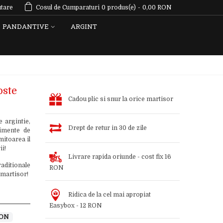
tare
Cosul de Cumparaturi
0
produs(e)
-
0,00 RON
PANDANTIVE
ARGINT
oste
Cadou plic si snur la orice martisor
 argintie,
Drept de retur in 30 de zile
timente de
mitoarea il
ii!
Livrare rapida oriunde - cost fix 16
aditionale
RON
 martisor!
Ridica de la cel mai apropiat
Easybox - 12 RON
RON