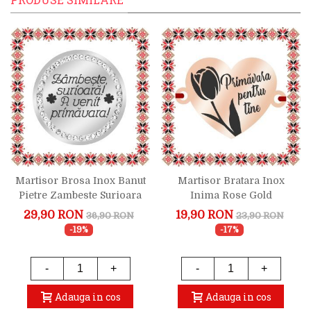
Martisor Brosa Inox Banut
Martisor Bratara Inox
Pietre Zambeste Surioara
Inima Rose Gold
Argintiu
Primavara Pentru Tine
29,90 RON
19,90 RON
36,90 RON
23,90 RON
-19%
-17%
-
+
-
+
Adauga in cos
Adauga in cos