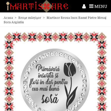
MENU
Acasa
>
Broșe mărțișor
>
Martisor Brosa Inox Banut Pietre Mesaj
Sora Argintiu