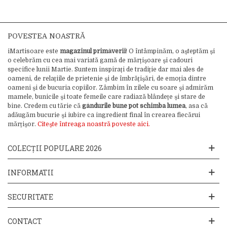
POVESTEA NOASTRĂ
iMartisoare este
magazinul primăverii
! O întâmpinăm, o așteptăm și
o celebrăm cu cea mai variată gamă de mărțișoare și cadouri
specifice lunii Martie. Suntem inspirați de tradiție dar mai ales de
oameni, de relațiile de prietenie și de îmbrățișări, de emoția dintre
oameni și de bucuria copiilor. Zâmbim în zilele cu soare și admirăm
mamele, bunicile și toate femeile care radiază blândețe și stare de
bine. Credem cu tărie că
gândurile bune pot schimba lumea
, asa că
adăugăm bucurie și iubire ca ingredient final în crearea fiecărui
mărțișor.
Citește întreaga noastră poveste aici.
COLECȚII POPULARE 2026
INFORMATII
SECURITATE
CONTACT