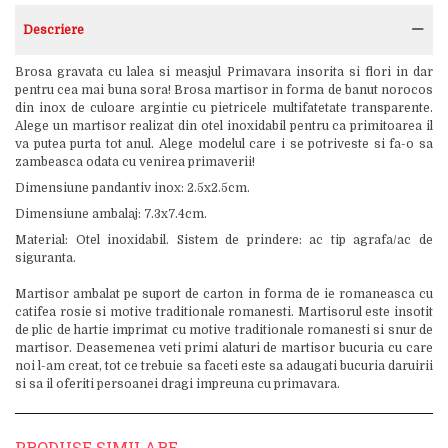
Descriere
Brosa gravata cu lalea si measjul Primavara insorita si flori in dar
pentru cea mai buna sora! Brosa martisor in forma de banut norocos
din inox de culoare argintie cu pietricele multifatetate transparente.
Alege un martisor realizat din otel inoxidabil pentru ca primitoarea il
va putea purta tot anul. Alege modelul care i se potriveste si fa-o sa
zambeasca odata cu venirea primaverii!
Dimensiune pandantiv inox: 2.5x2.5cm.
Dimensiune ambalaj: 7.3x7.4cm.
Material: Otel inoxidabil. Sistem de prindere: ac tip agrafa/ac de
siguranta.
Martisor ambalat pe suport de carton in forma de ie romaneasca cu
catifea rosie si motive traditionale romanesti. Martisorul este insotit
de plic de hartie imprimat cu motive traditionale romanesti si snur de
martisor. Deasemenea veti primi alaturi de martisor bucuria cu care
noi l-am creat, tot ce trebuie sa faceti este sa adaugati bucuria daruirii
si sa il oferiti persoanei dragi impreuna cu primavara.
PRODUSE SIMILARE