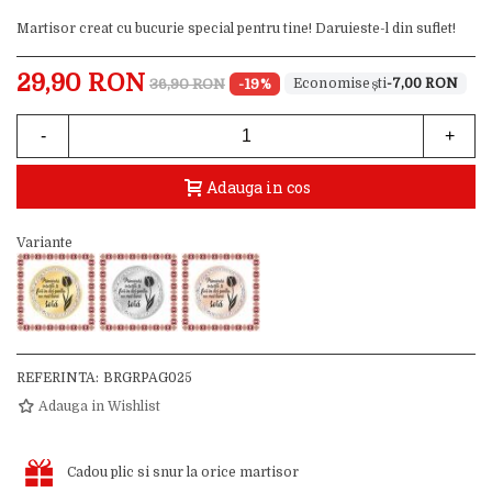
Martisor creat cu bucurie special pentru tine! Daruieste-l din suflet!
29,90 RON
36,90 RON
-19%
-7,00 RON
-
+
Adauga in cos
Variante
REFERINTA:
BRGRPAG025
Adauga in Wishlist
Cadou plic si snur la orice martisor