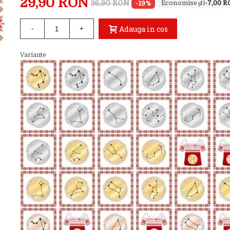
29,90 RON
36,90 RON
-19%
-7,00 
Adauga in cos
-
+
Variante