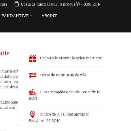
tare
Cosul de Cumparaturi
0
produs(e)
-
0,00 RON
PANDANTIVE
ARGINT
atie
Cadou plic si snur la orice martisor
 martisor!
Drept de retur in 30 de zile
tifatetate
 pentru ca
cu venirea
Livrare rapida oriunde - cost fix 16
RON
aditionale
 martisor!
Ridica de la cel mai apropiat
Easybox - 12 RON