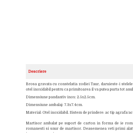
Descriere
Brosa gravata cu constelatia zodiei Taur, daruieste-i stelel
otel inoxidabil pentru ca primitoarea il va putea purta tot an
Dimensiune pandantiv inox: 2.5x2.5cm.
Dimensiune ambalaj: 7.3x7.4cm.
Material: Otel inoxidabil. Sistem de prindere: ac tip agrafa/ac
Martisor ambalat pe suport de carton in forma de ie roman
romanesti si snur de martisor. Deasemenea veti primi alaturi