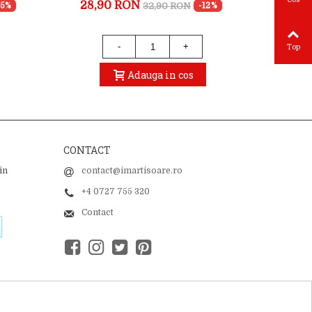
28,90 RON
21,9
32,90 RON
15%
-12%
-
+
Top
Adauga in cos
CONTACT
in
contact@imartisoare.ro
+4 0727 755 320
Contact