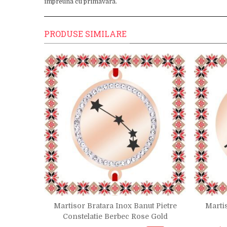
impreuna cu primavara.
PRODUSE SIMILARE
ti Banut
Martisor Bratara Inox Banut Pietre
Marti
r
Constelatie Berbec Rose Gold