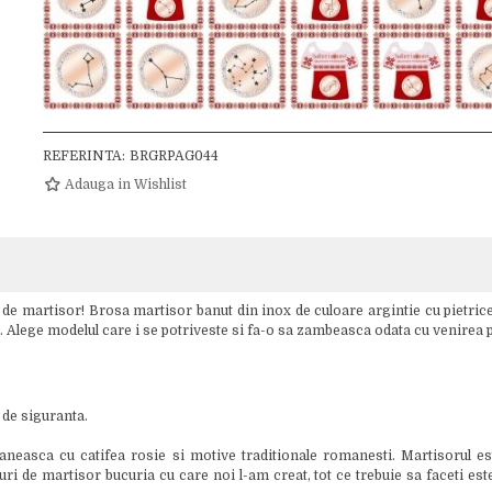
REFERINTA:
BRGRPAG044
Adauga in Wishlist
e de martisor! Brosa martisor banut din inox de culoare argintie cu pietrice
ul. Alege modelul care i se potriveste si fa-o sa zambeasca odata cu venirea 
 de siguranta.
easca cu catifea rosie si motive traditionale romanesti. Martisorul este
 de martisor bucuria cu care noi l-am creat, tot ce trebuie sa faceti este 