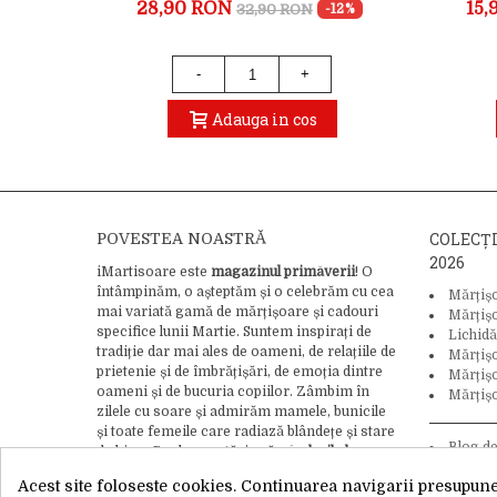
28,90 RON
15,
32,90 RON
-24%
-12%
-
+
Adauga in cos
COLECȚ
POVESTEA NOASTRĂ
2026
iMartisoare este
magazinul primăverii
! O
întâmpinăm, o așteptăm și o celebrăm cu cea
Mărțiș
mai variată gamă de mărțișoare și cadouri
Mărțiș
specifice lunii Martie. Suntem inspirați de
Lichidă
tradiție dar mai ales de oameni, de relațiile de
Mărțiș
prietenie și de îmbrățișări, de emoția dintre
Mărțișo
oameni și de bucuria copiilor. Zâmbim în
Mărțișo
zilele cu soare și admirăm mamele, bunicile
și toate femeile care radiază blândețe și stare
Blog d
de bine. Credem cu tărie că
gândurile bune
tradiție și
pot schimba lumea
, asa că adăugăm bucurie
Acest site foloseste cookies. Continuarea navigarii presupune 
și iubire ca ingredient final în crearea