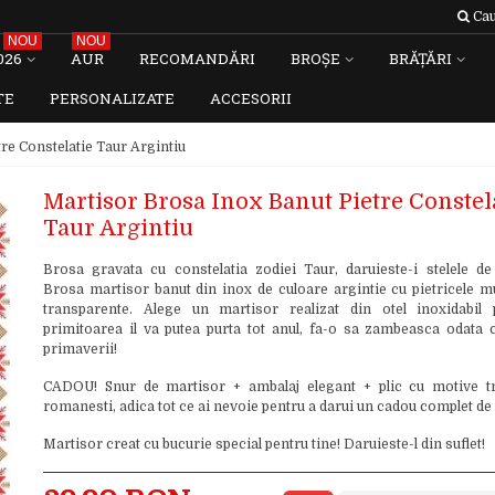
Cau
NOU
NOU
026
AUR
RECOMANDĂRI
BROȘE
BRĂȚĂRI
TE
PERSONALIZATE
ACCESORII
re Constelatie Taur Argintiu
Martisor Brosa Inox Banut Pietre Constel
Taur Argintiu
Brosa gravata cu constelatia zodiei Taur, daruieste-i stelele de
Brosa martisor banut din inox de culoare argintie cu pietricele mul
transparente. Alege un martisor realizat din otel inoxidabil
primitoarea il va putea purta tot anul, fa-o sa zambeasca odata 
primaverii!
CADOU! Snur de martisor + ambalaj elegant + plic cu motive tr
romanesti, adica tot ce ai nevoie pentru a darui un cadou complet de
Martisor creat cu bucurie special pentru tine! Daruieste-l din suflet!