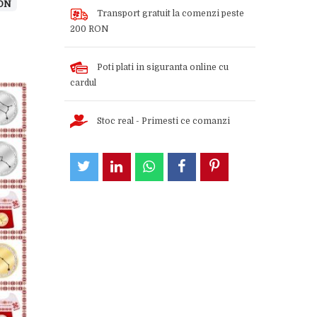
RON
Transport gratuit la comenzi peste
200 RON
Poti plati in siguranta online cu
cardul
Stoc real - Primesti ce comanzi