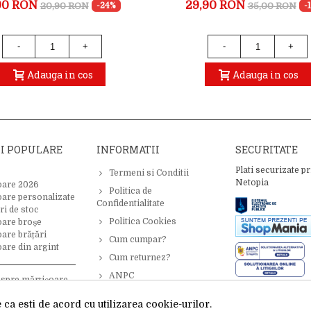
90 RON
29,90 RON
20,90 RON
35,00 RON
-24%
-
-
+
-
+
Adauga in cos
Adauga in cos
II POPULARE
INFORMATII
SECURITATE
Plati securizate pr
Termeni si Conditii
Netopia
oare 2026
Politica de
oare personalizate
Confidentialitate
ri de stoc
Politica Cookies
oare broșe
are brățări
Cum cumpar?
are din argint
Cum returnez?
ANPC
espre mărțișoare –
 inspirație
ca esti de acord cu utilizarea cookie-urilor.