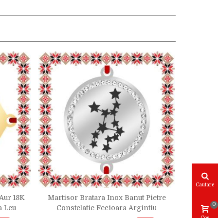
Cautare
 Aur 18K
Martisor Bratara Inox Banut Pietre
Martisor
0
a Leu
Constelatie Fecioara Argintiu
Cos